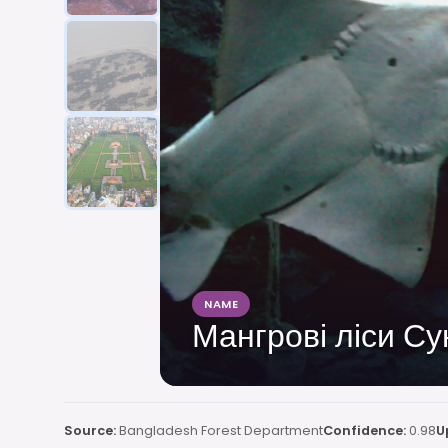
NAME
Мангрові ліси С
Source:
Bangladesh Forest Department
Confidence:
0.98
U