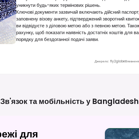
уникнути будь-яких термінових рішень.
Ключові документи зазвичай включають дійсний паспорт,
заповнену візову анкету, підтверджений зворотний квиток
ви відвідуєте з діловою метою або з певною метою. Тако
рахунку, щоб показати наявність достатніх коштів для в
порядку для бездоганної подачі заяви.
Джерело
:
fly2globe
Впевнені
Зв'язок та мобільність у
Bangladesh
ежі для