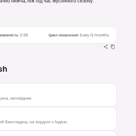
чно нижча, ніж під час мусонного сезону.
евненість
:
0.95
Цикл оновлення
:
Every 12 months
sh
на, заповідник
й Бангладеш, на кордоні з Індією.