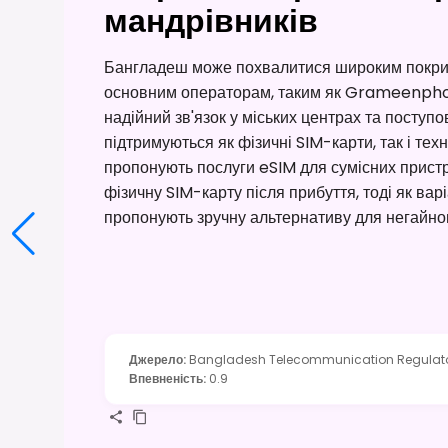
мандрівників
Бангладеш може похвалитися широким покри
основним операторам, таким як Grameenphone
надійний зв'язок у міських центрах та поступ
підтримуються як фізичні SIM-карти, так і те
пропонують послуги eSIM для сумісних пристр
фізичну SIM-карту після прибуття, тоді як варі
пропонують зручну альтернативу для негайного
Джерело
:
Bangladesh Telecommunication Regulator
Впевненість
:
0.9