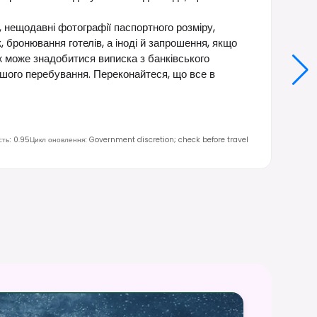
 нещодавні фотографії паспортного розміру,
, бронювання готелів, а іноді й запрошення, якщо
ж може знадобитися виписка з банківського
ашого перебування. Переконайтеся, що все в
сть
:
0.95
Цикл оновлення
:
Government discretion; check before travel