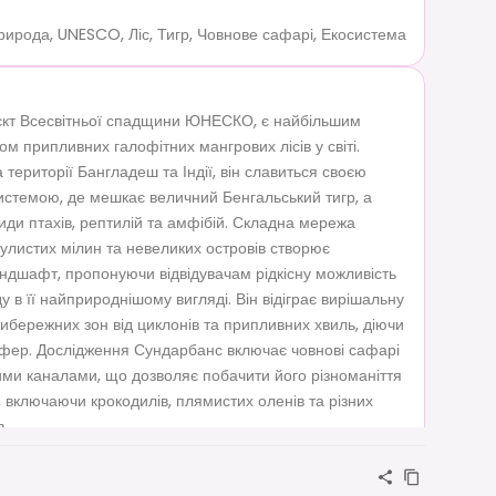
рирода, UNESCO, Ліс, Тигр, Човнове сафарі, Екосистема
єкт Всесвітньої спадщини ЮНЕСКО, є найбільшим
м припливних галофітних мангрових лісів у світі.
території Бангладеш та Індії, він славиться своєю
истемою, де мешкає величний Бенгальський тигр, а
иди птахів, рептилій та амфібій. Складна мережа
улистих мілин та невеликих островів створює
дшафт, пропонуючи відвідувачам рідкісну можливість
 в її найприроднішому вигляді. Він відіграє вирішальну
рибережних зон від циклонів та припливних хвиль, діючи
фер. Дослідження Сундарбанс включає човнові сафарі
ими каналами, що дозволяє побачити його різноманіття
 включаючи крокодилів, плямистих оленів та різних
в.