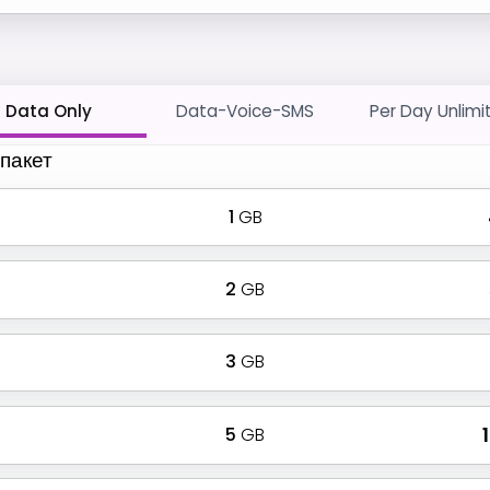
Data Only
Data-Voice-SMS
Per Day Unlimi
пакет
1
GB
2
GB
3
GB
5
GB
₹