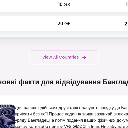
10
GB
₹
20
GB
₹ 
View All Countries
овні факти для відвідування
Бангла
Для наших індійських друзів, які планують поїздку до Ба
приїхати без неї! Процес подання заяви зазвичай включ
уряду Бангладеш, а потім подання ваших фізичних докуме
консульства або центру VFS Global в Індії. Не забудьте з