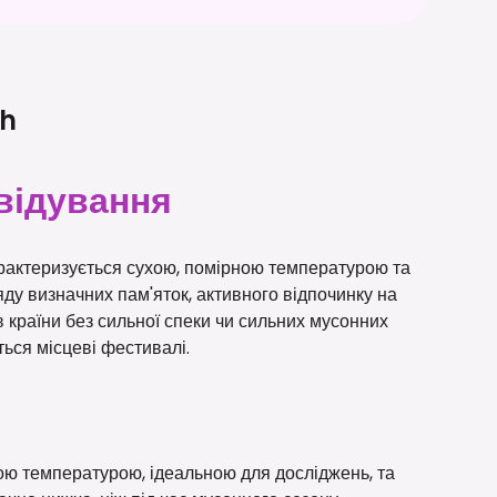
h
відування
рактеризується сухою, помірною температурою та
яду визначних пам'яток, активного відпочинку на
 країни без сильної спеки чи сильних мусонних
ються місцеві фестивалі.
ою температурою, ідеальною для досліджень, та