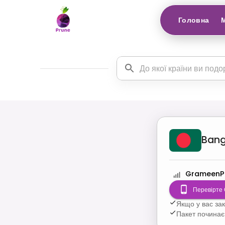
Головна
Bang
GrameenP
Перевірте 
Якщо у вас за
Пакет починає 