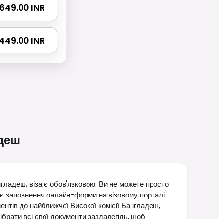
 1649.00 INR
2449.00 INR
деш
нгладеш, віза є обов'язковою. Ви не можете просто
ає заповнення онлайн-форми на візовому порталі
нтів до найближчої Високої комісії Бангладеш,
ібрати всі свої документи заздалегідь, щоб