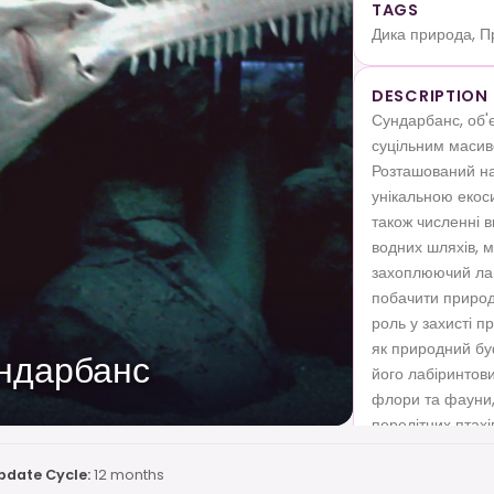
TAGS
Дика природа, П
DESCRIPTION
Сундарбанс, об'
суцільним масиво
Розташований на 
унікальною екос
також численні в
водних шляхів, м
захоплюючий лан
побачити природу
роль у захисті п
як природний бу
ундарбанс
його лабіринтов
флори та фауни,
перелітних птахі
pdate Cycle:
12 months