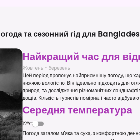
огода та сезонний гід для
Banglades
Найкращий час для від
Жовтень - березень
Цей період пропонує найприємнішу погоду, що ха
нижчою вологістю. Він ідеально підходить для огл
природі та дослідження різноманітних ландшафтів
дощів. Кількість туристів помірна, і часто відбува
Середня температура
12°C
Погода загалом м'яка та суха, з комфортною денн