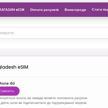
Стати па
МАГАЗИН eСІМ
Оплата рахунків
Винагороди
ladesh
eSIM
hone 4G
Сумісність
кінчуються кошти, ви завжди можете поповнити рахунок.
діяти, коли ви підключаєтеся до підтримуваної мережі.