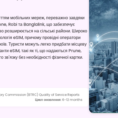
ттям мобільних мереж, переважно завдяки
, Robi та Banglalink, що забезпечує
ово розширюється на сільські райони. Широко
хнологія eSIM, причому провідні оператори
оїв. Туристи можуть легко придбати місцеву
анти eSIM, такі як ті, що надаються Prune,
 зв'язку без необхідності фізичної картки.
y Commission (BTRC) Quality of Service Reports
Цикл оновлення
:
6-12 months