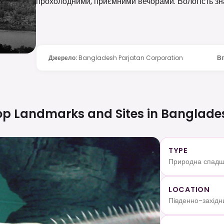
прохолодними, приємними вечорами. Вологість зна
Джерело
:
Bangladesh Parjatan Corporation
Вп
op Landmarks and Sites in
Banglade
TYPE
Природна спадщи
LOCATION
Південно-західни