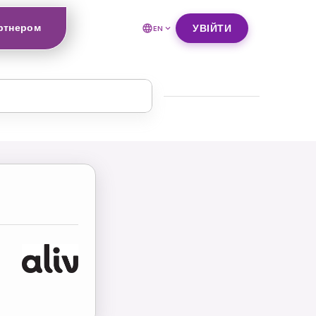
ртнером
УВІЙТИ
EN