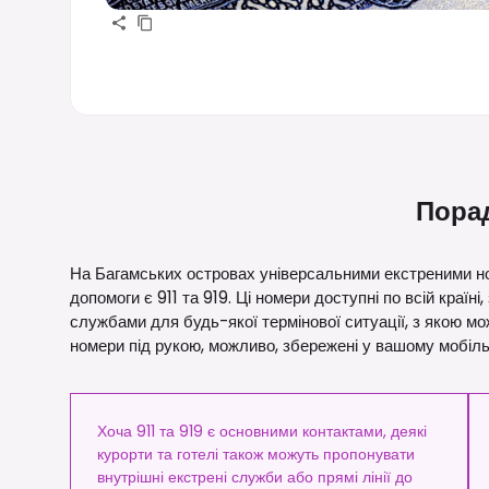
Порад
На Багамських островах універсальними екстреними но
допомоги є 911 та 919. Ці номери доступні по всій країн
службами для будь-якої термінової ситуації, з якою мо
номери під рукою, можливо, збережені у вашому мобіл
Хоча 911 та 919 є основними контактами, деякі
курорти та готелі також можуть пропонувати
внутрішні екстрені служби або прямі лінії до