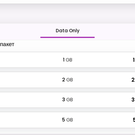
Data Only
пакет
1
GB
₹
2
GB
₹
3
GB
₹
5
GB
₹