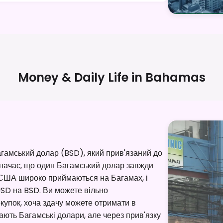
Money & Daily Life in
Bahamas
гамський долар (BSD), який прив'язаний до
значає, що один Багамський долар завжди
США широко приймаються на Багамах, і
USD на BSD. Ви можете вільно
купок, хоча здачу можете отримати в
ють Багамські долари, але через прив'язку