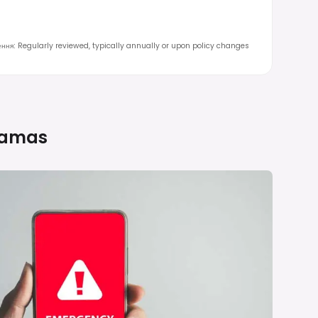
ення
:
Regularly reviewed, typically annually or upon policy changes
amas