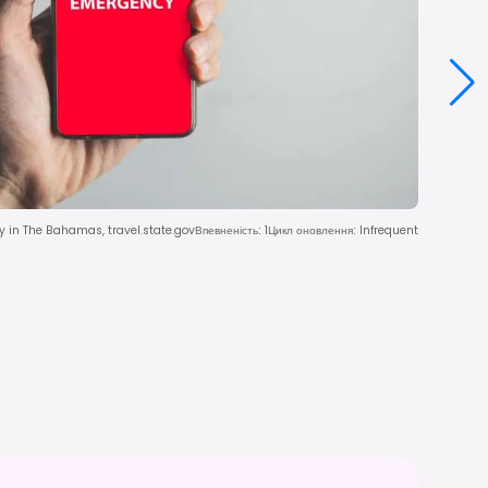
y in The Bahamas, travel.state.gov
Впевненість
:
1
Цикл оновлення
:
Infrequent