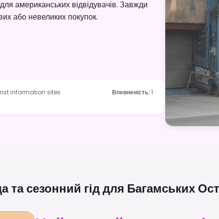
ті для американських відвідувачів. Завжди
вих або невеликих покупок.
ist information sites
Впевненість
:
1
а та сезонний гід для Багамських
Ост