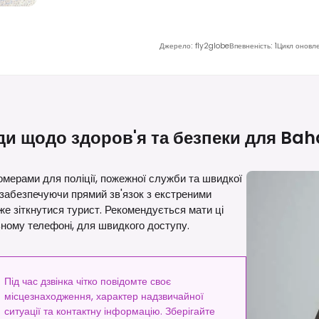
Джерело
:
fly2globe
Впевненість
:
1
Цикл оновл
и щодо здоров'я та безпеки для
Bah
мерами для поліції, пожежної служби та швидкої
і, забезпечуючи прямий зв'язок з екстреними
же зіткнутися турист. Рекомендується мати ці
ьному телефоні, для швидкого доступу.
Під час дзвінка чітко повідомте своє
місцезнаходження, характер надзвичайної
ситуації та контактну інформацію. Зберігайте