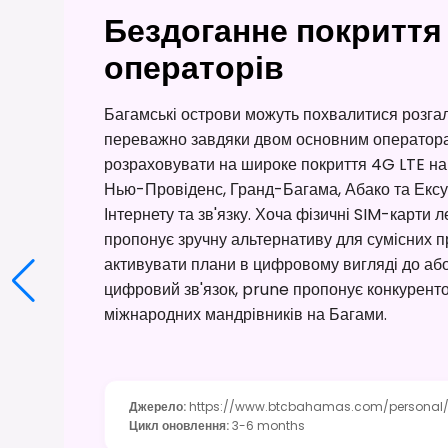
Бездоганне покриття
операторів
Багамські острови можуть похвалитися розга
переважно завдяки двом основним операторам
розраховувати на широке покриття 4G LTE на 
Нью-Провіденс, Гранд-Багама, Абако та Ексу
Інтернету та зв'язку. Хоча фізичні SIM-карти л
пропонує зручну альтернативу для сумісних 
активувати плани в цифровому вигляді до або 
цифровий зв'язок, prune пропонує конкурент
міжнародних мандрівників на Багами.
Джерело
:
https://www.btcbahamas.com/personal
Цикл оновлення
:
3-6 months