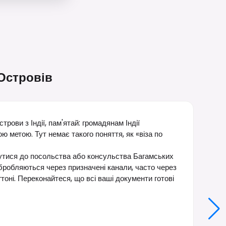
Островів
рови з Індії, пам'ятай: громадянам Індії
ою метою. Тут немає такого поняття, як «віза по
нутися до посольства або консульства Багамських
 обробляються через призначені канали, часто через
оні. Переконайтеся, що всі ваші документи готові