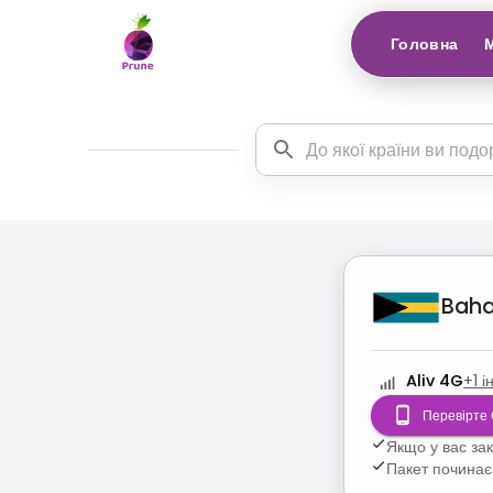
Головна
Bah
Aliv 4G
+
1
і
Перевірте 
Якщо у вас за
Пакет починає 