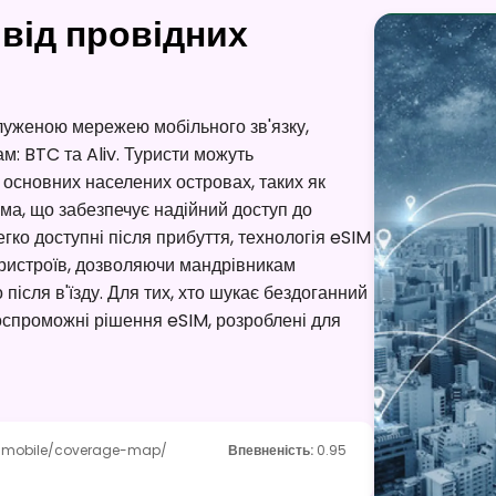
 від провідних
луженою мережею мобільного зв'язку,
: BTC та Aliv. Туристи можуть
основних населених островах, таких як
ма, що забезпечує надійний доступ до
егко доступні після прибуття, технологія eSIM
пристроїв, дозволяючи мандрівникам
після в'їзду. Для тих, хто шукає бездоганний
оспроможні рішення eSIM, розроблені для
/mobile/coverage-map/
Впевненість
:
0.95