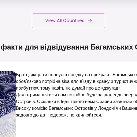
View All Countries
 факти для відвідування Багамських
Брате, якщо ти плануєш поїздку на прекрасні Багамські ост
обов'язково потрібна віза для в'їзду в країну з туристичн
прибуттю», тому навіть не думай про це «джугад».
Для отримання візи вам потрібно буде заздалегідь звер
Островів. Оскільки в Індії такого немає, заяви зазвичай
Високу комісію Багамських Островів у Лондоні чи Вашингт
задовго до дат подорожі, не хвилюйтеся.