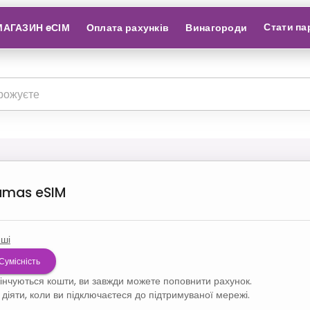
Стати па
МАГАЗИН eСІМ
Оплата рахунків
Винагороди
amas
eSIM
нші
Сумісність
кінчуються кошти, ви завжди можете поповнити рахунок.
діяти, коли ви підключаєтеся до підтримуваної мережі.