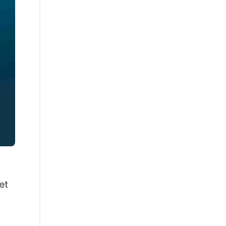
met
ı