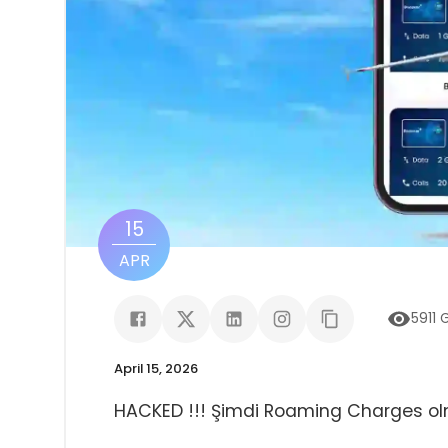
15
APR
5911
G
April 15, 2026
HACKED !!! Şimdi Roaming Charges o