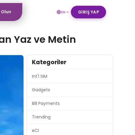
ı Olun
GIRIŞ YAP
EN
an Yaz ve Metin
Kategoriler
Int'l SIM
Gadgets
Bill Payments
Trending
eCI