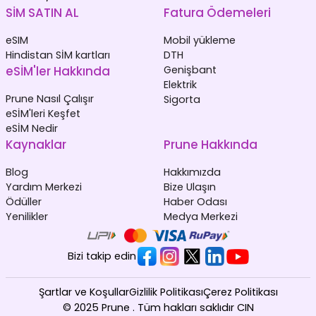
SİM SATIN AL
Fatura Ödemeleri
eSIM
Mobil yükleme
Hindistan SİM kartları
DTH
eSİM'ler Hakkında
Genişbant
Elektrik
Prune Nasıl Çalışır
Sigorta
eSİM'leri Keşfet
eSİM Nedir
Kaynaklar
Prune Hakkında
Blog
Hakkımızda
Yardım Merkezi
Bize Ulaşın
Ödüller
Haber Odası
Yenilikler
Medya Merkezi
Bizi takip edin
Şartlar ve Koşullar
Gizlilik Politikası
Çerez Politikası
© 2025 Prune . Tüm hakları saklıdır CIN