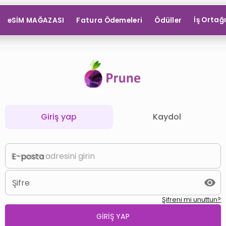
İş Ortağ
eSİM MAĞAZASI
Fatura Ödemeleri
Ödüller
Giriş yap
Kaydol
E-posta
Şifre
Şifreni mi unuttun?
GİRİŞ YAP