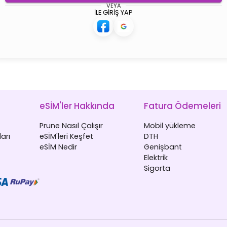
VEYA
ILE GIRIŞ YAP
eSİM'ler Hakkında
Fatura Ödemeleri
Prune Nasıl Çalışır
Mobil yükleme
arı
eSİM'leri Keşfet
DTH
eSİM Nedir
Genişbant
Elektrik
Sigorta