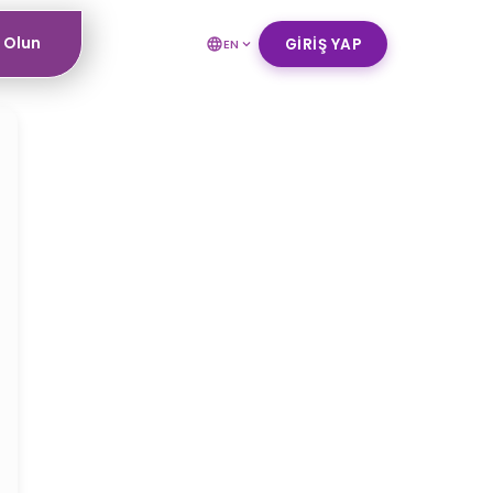
ı Olun
GIRIŞ YAP
EN