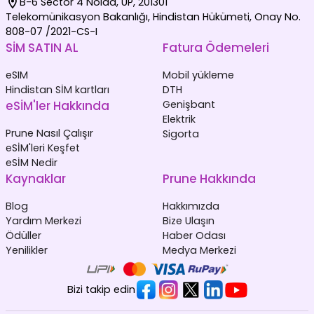
B-6 Sector 4 Noida, UP, 201301
Telekomünikasyon Bakanlığı, Hindistan Hükümeti, Onay No.
808-07 /2021-CS-I
SİM SATIN AL
Fatura Ödemeleri
eSIM
Mobil yükleme
Hindistan SİM kartları
DTH
eSİM'ler Hakkında
Genişbant
Elektrik
Prune Nasıl Çalışır
Sigorta
eSİM'leri Keşfet
eSİM Nedir
Kaynaklar
Prune Hakkında
Blog
Hakkımızda
Yardım Merkezi
Bize Ulaşın
Ödüller
Haber Odası
Yenilikler
Medya Merkezi
Bizi takip edin