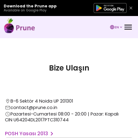
Download the Prune app
Available on Google Play
EN
Bize Ulaşın
B-6 Sektör 4 Noida UP 201301
contact@prune.co.in
Pazartesi-Cumartesi 08:00 - 20:00 | Pazar: Kapalı
CIN U64204DL2017PTC310744
POSH Yasası 2013