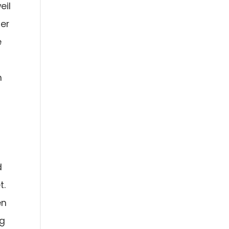
eil
ner
e
h
d
t.
en
ng