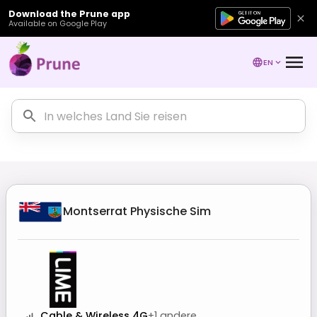
Download the Prune app
Available on Google Play
EN
Montserrat
Physische Sim
Cable & Wireless 4G
+
1
andere