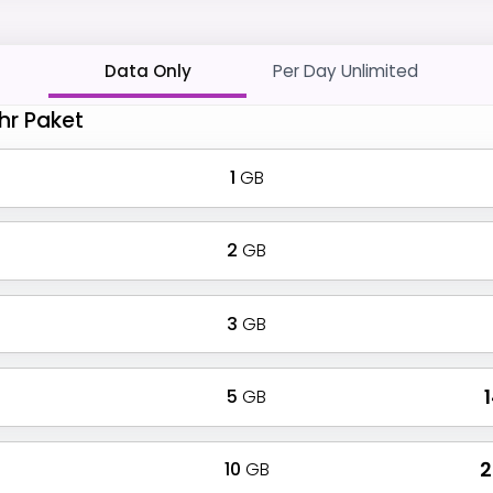
Data Only
Per Day Unlimited
hr Paket
1
GB
2
GB
3
GB
5
GB
₹
10
GB
₹