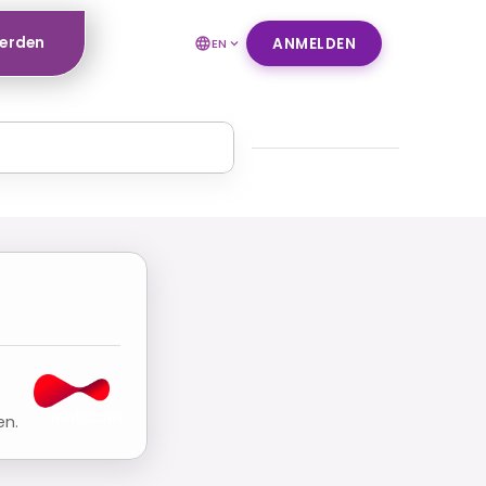
werden
ANMELDEN
EN
en.