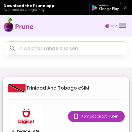
Download the Prune app
Available on Google Play
EN
Trinidad And Tobago
eSIM
Kompatibilität Prüfen
Digicel 4G