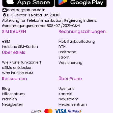
contact@prune.co.in
B-6 Sector 4 Noida, UP, 201301
Abteilung für Telekommunikation, Regierung Indiens,
Genehmigungsnummer 808-07 /2021-CS-I
SIM KAUFEN
Rechnungszahlungen
eSIM
Mobilfunkaufladung
Indische SIM-Karten
DTH
Über eSIMs
Breitband
Strom
Wie Prune funktioniert
Versicherung
eSIMs entdecken
Was ist eine eSIM
Ressourcen
Über Prune
Blog
Über uns
Hilfezentrum
Kontakt
Prämien
Newsroom
Neuigkeiten
Medienzentrum