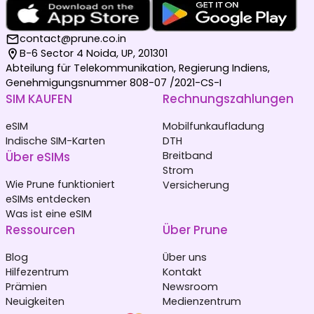
contact@prune.co.in
B-6 Sector 4 Noida, UP, 201301
Abteilung für Telekommunikation, Regierung Indiens,
Genehmigungsnummer 808-07 /2021-CS-I
SIM KAUFEN
Rechnungszahlungen
eSIM
Mobilfunkaufladung
Indische SIM-Karten
DTH
Über eSIMs
Breitband
Strom
Wie Prune funktioniert
Versicherung
eSIMs entdecken
Was ist eine eSIM
Ressourcen
Über Prune
Blog
Über uns
Hilfezentrum
Kontakt
Prämien
Newsroom
Neuigkeiten
Medienzentrum