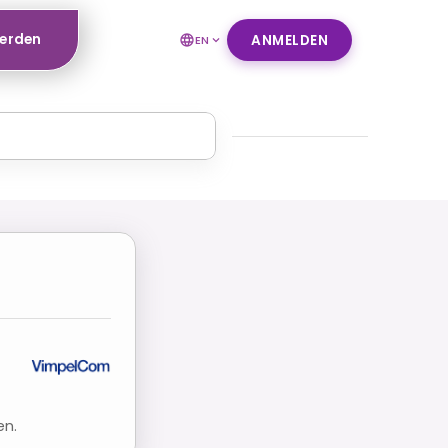
werden
ANMELDEN
EN
en.