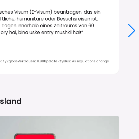
nisches Visum (E-Visum) beantragen, das ein
ftliche, humanitäre oder Besuchsreisen ist.
6 Tagen innerhalb eines Zeitraums von 60
y hai, bina uske entry mushkil hai!*
e
:
fly2globe
Vertrauen
:
0.98
Update-Zyklus
:
As regulations change
sland