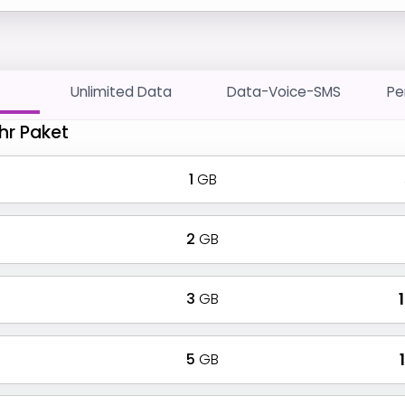
Unlimited Data
Data-Voice-SMS
Pe
hr Paket
1
GB
2
GB
3
GB
₹
5
GB
₹