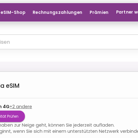
Partner 
eSIM-Shop
Rechnungszahlungen
Prämien
ia
eSIM
m 4G
+
2
andere
tät Prüfen
aben zur Neige geht, können Sie jederzeit aufladen.
innt, wenn Sie sich mit einem unterstützten Netzwerk verbind