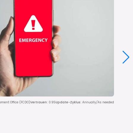
pment Office (FCDO)
Vertrauen
:
0.95
Update-Zyklus
:
Annually/As needed