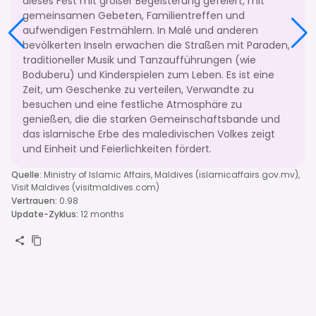
dieses Fest mit großer Begeisterung gefeiert, mit
gemeinsamen Gebeten, Familientreffen und
aufwendigen Festmählern. In Malé und anderen
bevölkerten Inseln erwachen die Straßen mit Paraden,
traditioneller Musik und Tanzaufführungen (wie
Boduberu) und Kinderspielen zum Leben. Es ist eine
Zeit, um Geschenke zu verteilen, Verwandte zu
besuchen und eine festliche Atmosphäre zu
genießen, die die starken Gemeinschaftsbande und
das islamische Erbe des maledivischen Volkes zeigt
und Einheit und Feierlichkeiten fördert.
Quelle
:
Ministry of Islamic Affairs, Maldives (islamicaffairs.gov.mv),
Visit Maldives (visitmaldives.com)
Vertrauen
:
0.98
Update-Zyklus
:
12 months