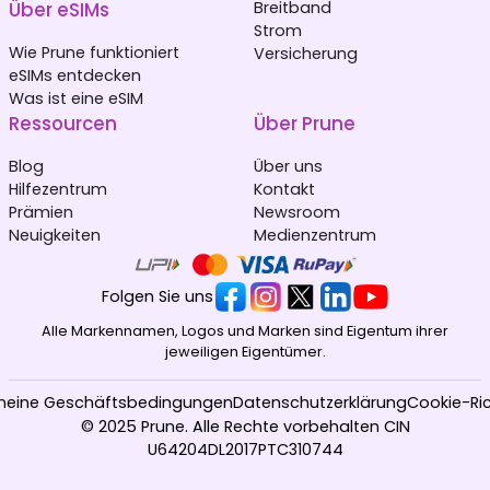
Über eSIMs
Breitband
Strom
Wie Prune funktioniert
Versicherung
eSIMs entdecken
Was ist eine eSIM
Ressourcen
Über Prune
Blog
Über uns
Hilfezentrum
Kontakt
Prämien
Newsroom
Neuigkeiten
Medienzentrum
Folgen Sie uns
Alle Markennamen, Logos und Marken sind Eigentum ihrer
jeweiligen Eigentümer.
meine Geschäftsbedingungen
Datenschutzerklärung
Cookie-Ric
© 2025 Prune. Alle Rechte vorbehalten CIN
U64204DL2017PTC310744