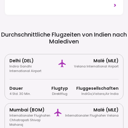
Voraussetzungen Erfüllt Sind.
>
Alkoholkonsum Ist Generell Auf Resorts
Und Privatgrundstücken Beschränkt.
Beachten Sie Die Lokalen Bräuche Auf
Bewohnten Inseln; Angemessene Kleidung
Wird Empfohlen. Rechtsverkehr.
Durchschnittliche Flugzeiten von Indien nach
Malediven
Delhi (DEL)
Malé (MLE)
Indira Gandhi
Velana International Airport
International Airport
Dauer
Flugtyp
Fluggesellschaften
4 Std. 30 Min.
Direktflug
IndiGo
,
Vistara
,
Air India
Mumbai (BOM)
Malé (MLE)
Internationaler Flughafen
Internationaler Flughafen Velana
Chhatrapati Shivaji
Maharaj