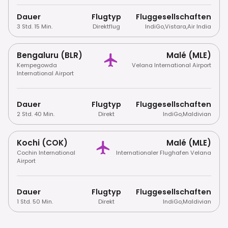
Dauer
Flugtyp
Fluggesellschaften
3 Std. 15 Min.
Direktflug
IndiGo
,
Vistara
,
Air India
Bengaluru (BLR)
Malé (MLE)
Kempegowda
Velana International Airport
International Airport
Dauer
Flugtyp
Fluggesellschaften
2 Std. 40 Min.
Direkt
IndiGo
,
Maldivian
Kochi (COK)
Malé (MLE)
Cochin International
Internationaler Flughafen Velana
Airport
Dauer
Flugtyp
Fluggesellschaften
1 Std. 50 Min.
Direkt
IndiGo
,
Maldivian