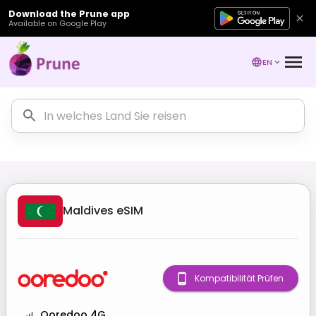
Download the Prune app
Available on Google Play
EN
Maldives
eSIM
Kompatibilität Prüfen
Ooredoo 4G