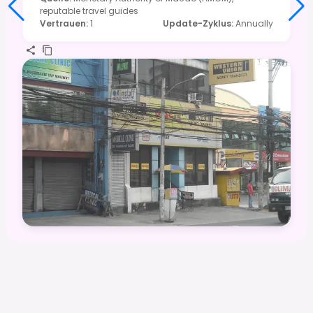
reputable travel guides
Vertrauen
:
1
Update-Zyklus
:
Annually