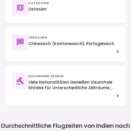
KATEGORIE
Ostasien
SPRACHEN
Chinesisch (Kantonesisch), Portugiesisch
>
BESONDERE REGELN
Viele Nationalitäten Genießen Visumfreie
Einreise Für Unterschiedliche Zeiträume;
Andere Benötigen Möglicherweise Ein Visum
>
Bei Ankunft Oder Im Voraus. Rechtsverkehr
Ist Üblich, Und Rauchen Ist In Vielen
Öffentlichen Innenbereichen, Einschließlich
Der Meisten Casinoböden, Eingeschränkt.
Durchschnittliche Flugzeiten von Indien nach