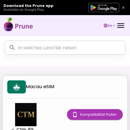
Download the Prune app
Available on Google Play
EN
Macau
eSIM
Kompatibilität Prüfen
Ctm 4G