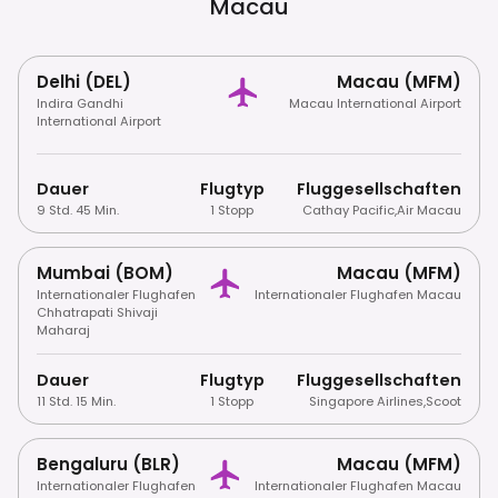
Macau
Delhi (DEL)
Macau (MFM)
Indira Gandhi
Macau International Airport
International Airport
Dauer
Flugtyp
Fluggesellschaften
9 Std. 45 Min.
1 Stopp
Cathay Pacific
,
Air Macau
Mumbai (BOM)
Macau (MFM)
Internationaler Flughafen
Internationaler Flughafen Macau
Chhatrapati Shivaji
Maharaj
Dauer
Flugtyp
Fluggesellschaften
11 Std. 15 Min.
1 Stopp
Singapore Airlines
,
Scoot
Bengaluru (BLR)
Macau (MFM)
Internationaler Flughafen
Internationaler Flughafen Macau