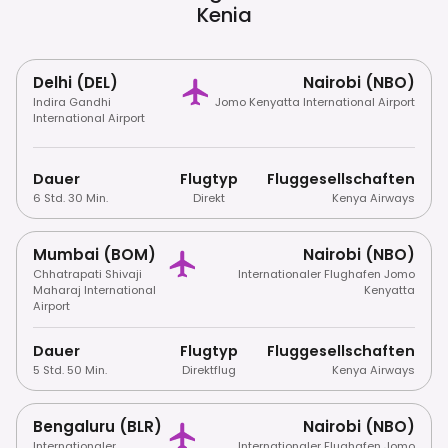
Kenia
Delhi (DEL)
Nairobi (NBO)
Indira Gandhi
Jomo Kenyatta International Airport
International Airport
Dauer
Flugtyp
Fluggesellschaften
6 Std. 30 Min.
Direkt
Kenya Airways
Mumbai (BOM)
Nairobi (NBO)
Chhatrapati Shivaji
Internationaler Flughafen Jomo
Maharaj International
Kenyatta
Airport
Dauer
Flugtyp
Fluggesellschaften
5 Std. 50 Min.
Direktflug
Kenya Airways
Bengaluru (BLR)
Nairobi (NBO)
Internationaler
Internationaler Flughafen Jomo