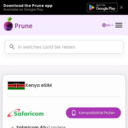
Download the Prune app
Available on Google Play
EN
Kenya
eSIM
Kompatibilität Prüfen
Safaricom 4G
+
1
andere