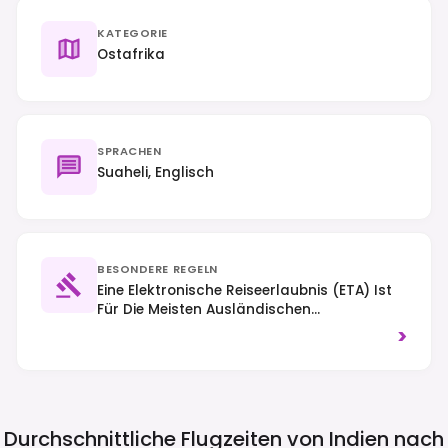
KATEGORIE
Ostafrika
SPRACHEN
Suaheli, Englisch
BESONDERE REGELN
Eine Elektronische Reiseerlaubnis (eTA) Ist
Für Die Meisten Ausländischen
Staatsangehörigen Vor Der Einreise
>
Zwingend Erforderlich. Der Verkehr Fährt
Auf Der Linken Seite. Beachten Sie Die
Lokalen Bräuche Und Kleiden Sie Sich
Bescheiden, Insbesondere Außerhalb Der
Großen Städte.
Durchschnittliche Flugzeiten von Indien nach