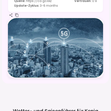
Quelle
:
https://ca.go.ke/
Vertrauen
:
0.9
Update-Zyklus
:
3-6 months
Wetter- und Saisonführer für
Kenia