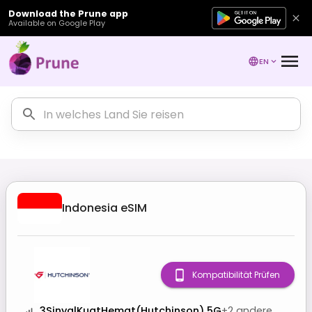
Download the Prune app
Available on Google Play
EN
Indonesia
eSIM
Kompatibilität Prüfen
3SinyalKuatHemat(Hutchinson) 5G
+
2
andere