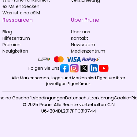
Versicherung
eSIMs entdecken
Was ist eine eSIM
Ressourcen
Über Prune
Blog
Über uns
Hilfezentrum
Kontakt
Prämien
Newsroom
Neuigkeiten
Medienzentrum
Folgen Sie uns
Alle Markennamen, Logos und Marken sind Eigentum ihrer
jeweiligen Eigentümer.
meine Geschäftsbedingungen
Datenschutzerklärung
Cookie-Ric
© 2025 Prune. Alle Rechte vorbehalten CIN
U64204DL2017PTC310744