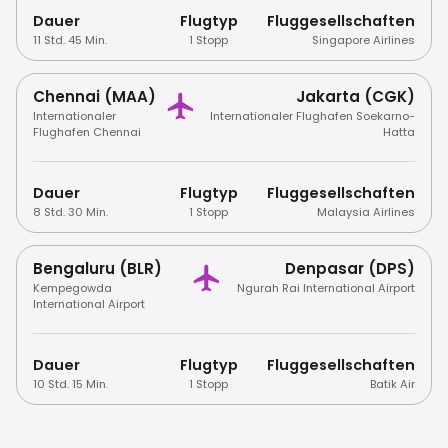
Dauer
Flugtyp
Fluggesellschaften
11 Std. 45 Min.
1 Stopp
Singapore Airlines
Chennai (MAA)
Jakarta (CGK)
Internationaler
Internationaler Flughafen Soekarno-
Flughafen Chennai
Hatta
Dauer
Flugtyp
Fluggesellschaften
8 Std. 30 Min.
1 Stopp
Malaysia Airlines
Bengaluru (BLR)
Denpasar (DPS)
Kempegowda
Ngurah Rai International Airport
International Airport
Dauer
Flugtyp
Fluggesellschaften
10 Std. 15 Min.
1 Stopp
Batik Air