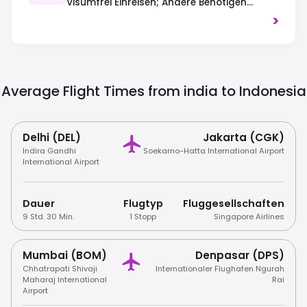
Visumfrei Einreisen; Andere Benötigen
Möglicherweise Ein Visum Bei Ankunft (VoA)
>
Oder Ein E-Visum. Bitte Prüfen Sie Die
Spezifischen Anforderungen. Der Verkehr
Fährt Auf Der Linken Seite. Strenge
Drogengesetze Werden Mit Schweren
Strafen Durchgesetzt, Und Respekt Vor
Average Flight Times from india to
Indonesia
Lokalen Bräuchen, Einschließlich
Bescheidener Kleidung An Religiösen
Stätten, Wird Erwartet.
Delhi (DEL)
Jakarta (CGK)
Indira Gandhi
Soekarno-Hatta International Airport
International Airport
Dauer
Flugtyp
Fluggesellschaften
9 Std. 30 Min.
1 Stopp
Singapore Airlines
Mumbai (BOM)
Denpasar (DPS)
Chhatrapati Shivaji
Internationaler Flughafen Ngurah
Maharaj International
Rai
Airport