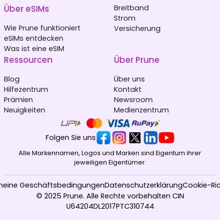
Über eSIMs
Breitband
Strom
Wie Prune funktioniert
Versicherung
eSIMs entdecken
Was ist eine eSIM
Ressourcen
Über Prune
Blog
Über uns
Hilfezentrum
Kontakt
Prämien
Newsroom
Neuigkeiten
Medienzentrum
Folgen Sie uns
Alle Markennamen, Logos und Marken sind Eigentum ihrer
jeweiligen Eigentümer.
meine Geschäftsbedingungen
Datenschutzerklärung
Cookie-Ric
© 2025 Prune. Alle Rechte vorbehalten CIN
U64204DL2017PTC310744