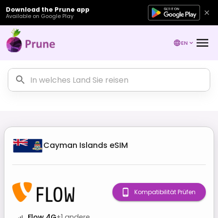
Download the Prune app
Available on Google Play
EN
Cayman Islands
eSIM
Kompatibilität Prüfen
Flow 4G
+
1
andere