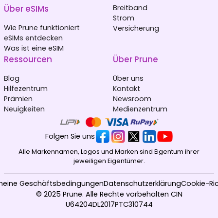
Über eSIMs
Breitband
Strom
Wie Prune funktioniert
Versicherung
eSIMs entdecken
Was ist eine eSIM
Ressourcen
Über Prune
Blog
Über uns
Hilfezentrum
Kontakt
Prämien
Newsroom
Neuigkeiten
Medienzentrum
Folgen Sie uns
Alle Markennamen, Logos und Marken sind Eigentum ihrer
jeweiligen Eigentümer.
meine Geschäftsbedingungen
Datenschutzerklärung
Cookie-Ric
© 2025 Prune. Alle Rechte vorbehalten CIN
U64204DL2017PTC310744