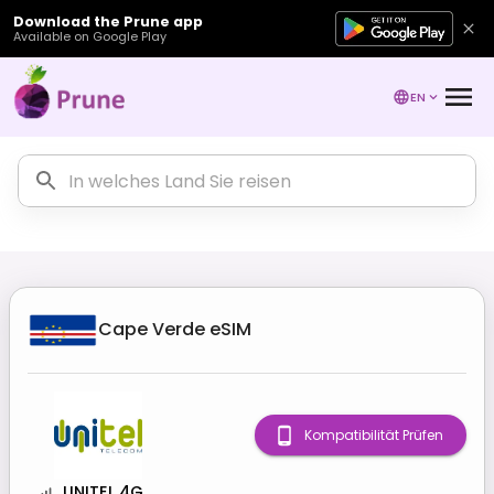
Download the Prune app
Available on Google Play
EN
Cape Verde
eSIM
Kompatibilität Prüfen
UNITEL 4G