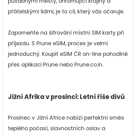
půvabnými městy, ohromující krajiny a
přátelskými lidmi, je to cíl, který vás očaruje.
Zapomeňte na šifrování místní SIM karty při
příjezdu. S Prune eSIM, proces je velmi
jednoduchý. Koupit eSIM ČR on-line pohodlně
přes aplikaci Prune nebo Prune.co.in.
Jižní Afrika v prosinci: Letní říše divů
Prosinec v Jižní Africe nabízí perfektní směs
teplého počasí, slavnostních oslav a