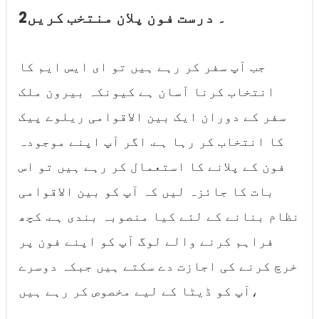
2۔ درست فون پلان منتخب کریں
جب آپ سفر کر رہے ہیں تو ای ایس ایم کا
انتخاب کرنا آسان ہے کیونکہ بیرون ملک
سفر کے دوران ایک بین الاقوامی ریلوے پیک
کا انتخاب کر رہا ہے. اگر آپ اپنے موجودہ
فون کے پلانے کا استعمال کر رہے ہیں تو اس
بات کا جائزہ لیں کہ آپ کو بین الاقوامی
نظام بنانے کے لئے کیا منصوبہ بندی ہے. کچھ
فراہم کرنے والے لوگ آپ کو اپنے فون پر
خرچ کرنے کی اجازت دے سکتے ہیں جبکہ دوسرے
آپ کو ڈیٹا کے لیے مخصوص کر رہے ہیں،