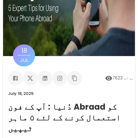
18
JUL
اہدات
7623
July 18, 2025
دُنیا : آپ کے فون Abraad کو
استعمال کرنے کے لئے ۵ ماہر
ٹیپیں