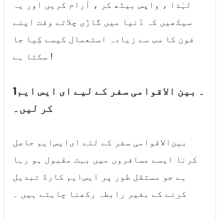
لہٰذا ، واپس بیٹھ کر ، آرام کریں اور یہ
سیکھیں کہ دُنیا میں گاڑی چلاتے وقت اپنے
فون کا سب سے زیادہ استعمال کیسے کِیا جا
سکتا ہے !
1۔ بین الاقوامی سفر کے لیے ای ایس ایم
کر لیں۔
بین‌الاقوامی سفر کے لئے ای‌ایس‌ایم حاصل
کرنا ایسے مسافروں میں بہت مقبول ہو رہا
ہے جو مستقل طور پر ایس‌ایم کارڈ تبدیل
کرنے کے بغیر رابطہ رکھنا چاہتے ہیں ۔