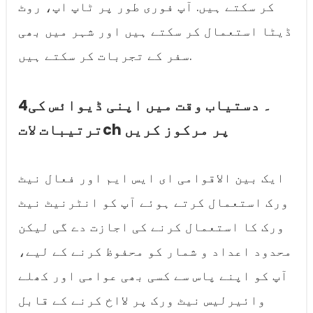
کر سکتے ہیں. آپ فوری طور پر ٹاپ اپ، روٹ
ڈیٹا استعمال کر سکتے ہیں اور شہر میں بھی
سفر کے تجربات کر سکتے ہیں.
4۔ دستیاب وقت میں اپنی ڈیوائس کی
ترتیبات لاتch پر مرکوز کریں
ایک بین الاقوامی ای ایس ایم اور فعال نیٹ
ورک استعمال کرتے ہوئے آپ کو انٹرنیٹ نیٹ
ورک کا استعمال کرنے کی اجازت دے گی لیکن
محدود اعداد و شمار کو محفوظ کرنے کے لیے،
آپ کو اپنے پاس سے کسی بھی عوامی اور کھلے
وائیرلیس نیٹ ورک پر لااخ کرنے کے قابل