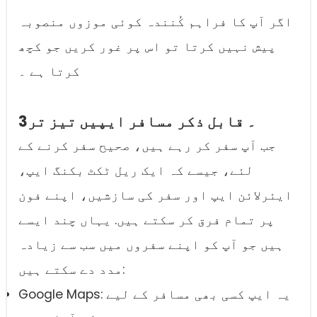
اگر آپ کا فراہم کُنندہ کوئی موزوں منصوبہ
پیش نہیں کرتا تو اس پر غور کریں جو کچھ
کرتا ہے ۔
3۔ قابل ذکر مسافر ایپیں تیز تر
جب آپ سفر کر رہے ہیں، صحیح سفر کرنے کے
لئے، جیسے کہ ایک ریل ٹکٹ بکنگ ایپ،
ایئرلائن ایپ اور سفر کی سازشیں، اپنے فون
پر تمام فرق کر سکتے ہیں. یہاں چند ایسے
ہیں جو آپ کو اپنے سفروں میں سب سے زیادہ
مدد دے سکتے ہیں:
Google Maps: یہ ایپ کسی بھی مسافر کے لیے