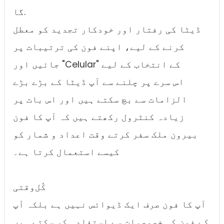
گا.
ڈیٹا کی رفتار اور خودکار تجدید کو معطل
کرنے کے لیے، اپنے فون کی ترتیبات پر
جائیں اور "Celular" کے انتخاب کے لیے
اس سرے پر چلنے سے آپ ڈیٹا کے بڑے بڑے
الزامات سے بچ سکتے ہیں اور اس بات پر
زیادہ کنٹرول رکھتے ہیں کہ آپ کا فون
بیرون ملک سفر کرتے وقت اعداد و شمار کو
کیسے استعمال کرتا ہے۔
کُل‌وقتی
آپ کا فون صرف ایک ڈیوائس نہیں ہے بلکہ آپ
کے فون کی خصوصیات سے استفادہ کر سکتے ہیں.