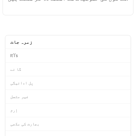
زمرہ جات
It'l's
گا ئے
بِل ادائیگی
غیر متصل
اِرم
بھارت کی مکھی