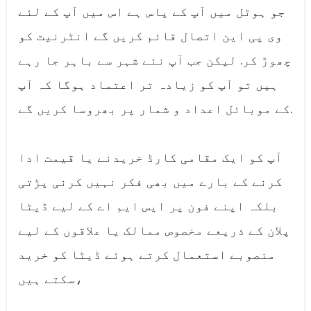
جو ہوٹل میں آپ کے پاس ہے اس میں آپ کے لئے
وی پی این اتصال قائم کریں گے انٹرنیٹ کو
چھوڑ کر. لیکن جب آپ نئے شہر سے باہر جا رہے
ہیں تو آپ کو زیادہ تر اعتماد ہوگا کہ آپ
کے موبائل اعداد و شمار پر بھروسا کریں گے.
آپ کو ایک مقامی کارڈ خریدنے یا قیمت ادا
کرنے کے بارے میں بھی فکر نہیں کرنی پڑتی
بلکہ اپنے فون پر ایس ایم اے کے لیے ڈیٹا
پلان کے ذریعے مخصوص ممالک یا علاقوں کے لیے
منصوبے استعمال کرتے ہوئے ڈیٹا کو خرید
سکتے ہیں،