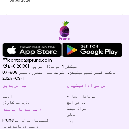
09 Jul 2026
contact@prune.co.in
B-6 سیکٹر 4 نوئیڈا، یو پی، 201301
محکمہ ٹیلی کمیونیکیشن، حکومت ہند، منظوری نمبر 808-07
/2021-CS-I
بل کی ادائیگیاں
سِم خریدیں
موبائل ریچارج
ای سِم
ڈی ٹی ایچ
انڈیا سِم کارڈز
براڈ بینڈ
ای سِم کے بارے میں
بجلی
Prune کیسے کام کرتا ہے
بیمہ
ای سِمز دریافت کریں