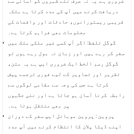
ضروری ہے. یہ نہ صرف نئے شہروں کو آسانی سے
دریافت کرنے میں آپ کی مدد کرتا ہے بلکہ
قریبی ریستورانوں، حادثات اور واقعات کی
معلومات بھی فراہم کرتا ہے۔
گوگل تلفظ: اگر آپ کسی غیر ملکی ملک میں
سفر کر رہے ہیں اور زبان نہ بول رہے ہوں تو
گوگل رسم الخط ایک ضروری ایپ ہے یہ متن،
تقریر اور تصاویر کے لیے فوری ترجمے پیش
کرتا ہے جس کی وجہ سے مقامی لوگوں سے
رابطہ کرنا آسان ہو جاتا ہے اور نئی جگہوں
پر بھی منتقل ہوتا ہے۔
پروین : پروین موبائل ایپ سفر کے دوران
اپنے ڈیٹا پلان کا انتظام کرنے میں آپ مدد