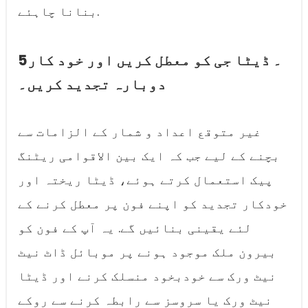
بنانا چاہئے.
5۔ ڈیٹا جی کو معطل کریں اور خود کار
دوبارہ تجدید کریں۔
غیر متوقع اعداد و شمار کے الزامات سے
بچنے کے لیے جب کہ ایک بین الاقوامی ریٹنگ
پیک استعمال کرتے ہوئے، ڈیٹا ریختہ اور
خودکار تجدید کو اپنے فون پر معطل کرنے کے
لئے یقینی بنائیں گے. یہ آپ کے فون کو
بیرون ملک موجود ہونے پر موبائل ڈاٹ نیٹ
نیٹ ورک سے خودبخود منسلک کرنے اور ڈیٹا
نیٹ ورک یا سروسز سے رابطہ کرنے سے روکے