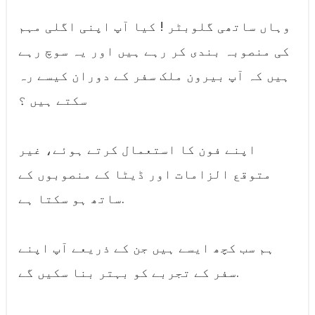
وہاں ساتھی گلوبٹر ! کیا آپ اپنی اگلی مہم
کی منصوبہ بندی کر رہے ہیں اور یہ سوچ رہے
ہیں کہ آپ بیرون ملک سفر کے دوران کیسے رہ
سکتے ہیں ؟
اپنے فون کا استعمال کرتے ہوئے، غیر
متوقع الزامات اور ڈیٹا کے منصوبوں کے
ساتھ ہو سکتا ہے.
ہم سب کچھ ایسے ہیں جن کے ذریعے آپ اپنے
سفر کے تجربے کو بہتر بنا سکیں گے.