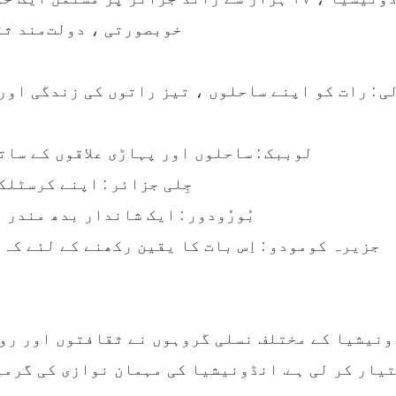
خوبصورتی ، دولت‌مند ثق
● لوببک : ساحلوں اور پہاڑی علاقوں کے سا
● جِلی جزائر : اپنے کرسٹ
● بُورُودور : ایک شاندار بدھ مند
نیشیا کے مختلف نسلی گروہوں نے ثقافتوں اور روا
یار کر لی ہے. انڈونیشیا کی مہمان نوازی کی گرم