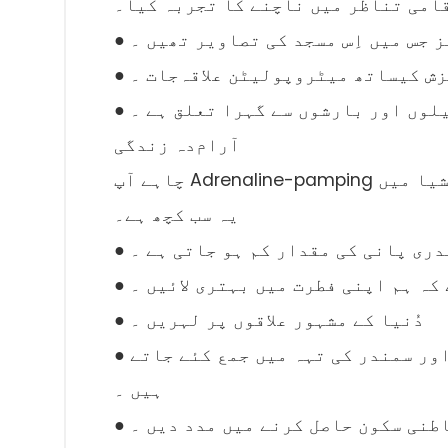
امی تناظر میں ناچنے کا تجربہ کیا۔
ز جس میں اِس مسجد کی تصاویر تھیں ۔
زش کیساتھ میٹروپولیٹن علاقہ‌جات ۔
یلوں اور بارشوں سے گہرا تعلق ہے ۔
آرام‌دہ زندگی
چاہے آپ Adrenaline-pamping سرگرمیاں تلاش کرتے ہیں یا آرام دہ تفریح، انڈونیشیا میں
یہ سب کچھ ہے۔
مندری پانی کی مقدار کم ہو جاتی ہے ۔
 کہ ہم اپنی فطرت میں بہتری لائیں ۔
● دُنیا کے مشہور علاقوں پر لہریں ۔
● جزیرے کے ساحل : دریافت کرنے کے لئے قیمتی جواہرات اور سمندر کی تہہ میں جمع کئے جاتے
ہیں ۔
 باطنی سکون حاصل کرنے میں مدد دیں ۔