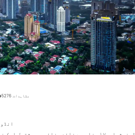
مشاہدات
5276
انڈون
انڈونیشیا ، ۱۷ ہزار سے زائد جزائر پر مشتمل