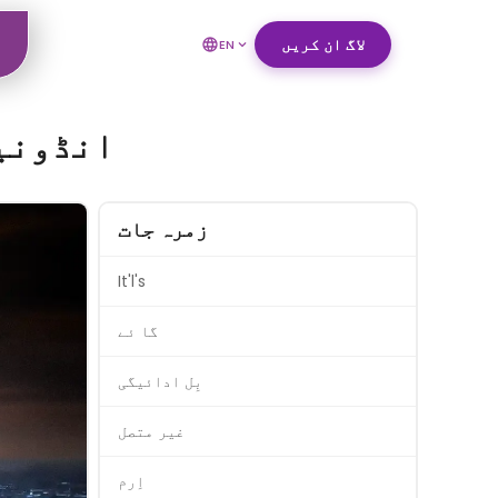
لاگ ان کریں
EN
انڈونیش
زمرہ جات
It'l's
گا ئے
بِل ادائیگی
غیر متصل
اِرم