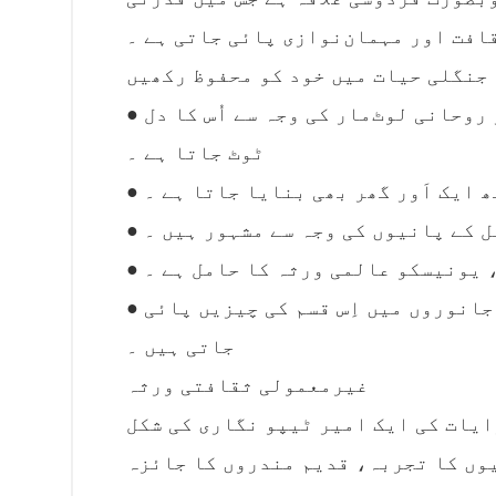
افت اور مہمان‌نوازی پائی جاتی ہے ۔
جنگلی حیات میں خود کو محفوظ رکھیں
● بالی : رات کو اپنے ساحلوں ، تیز راتوں کی زندگی اور روحانی لوٹ‌مار کی وجہ سے اُس کا دل
ٹوٹ جاتا ہے ۔
تھ ایک اَور گھر بھی بنایا جاتا ہے ۔
لکل کے پانیوں کی وجہ سے مشہور ہیں ۔
ر ، یونیسکو عالمی ورثہ کا حامل ہے ۔
● جزیرہ کومودو : اِس بات کا یقین رکھنے کے لئے کہ جانوروں میں اِس قسم کی چیزیں پائی
جاتی ہیں ۔
غیرمعمولی ثقافتی ورثہ
یات کی ایک امیر ٹیپو نگاری کی شکل
یوں کا تجربہ، قدیم مندروں کا جائزہ