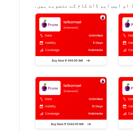
ای ایس ایم ڈاٹ کام کے منصوبے ہیں۔