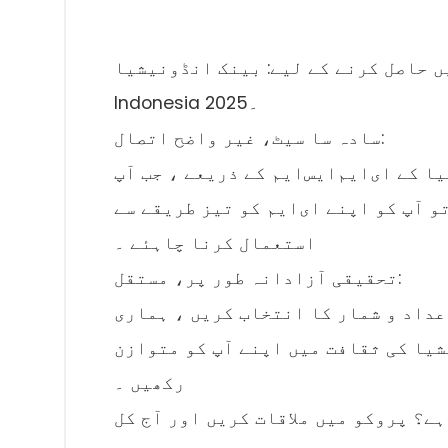
ے کے لیے: بینک انڈونیشیا ESIM Online. Gest ESIM for
Indonesia 2025۔
سادہ سا سیٹ، غیر واضح اتصال:
 کے ای‌ایم‌ایس‌ایم کے ذریعے ، جب آپ
 آپ کو اپنے ای‌ایم کو تیز طریقے سے
استعمال کرنا چاہئے ۔
تحقیقی آزادانہ طور پر، مستقل:
عداد و شمار کا انتخاب کریں ، ہماری
شیا کی ثقافت میں اپنے آپ کو متوازن
رکھیں ۔
ے؟ پروکو میں ملاقات کریں اور آج کل