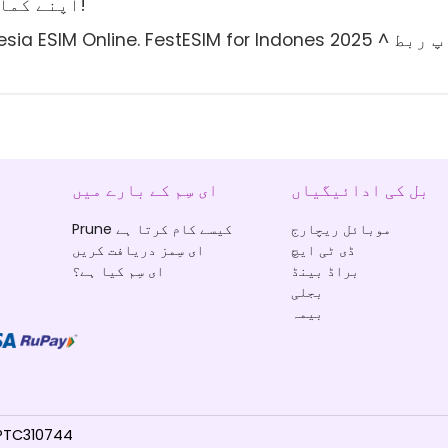
اپنے کمال ای ایس ایم منصوبے کا انتخاب کریں!
oy Indonesia ESIM Online. FestESIM for Indones 2025
بل کی ادائیگیاں
ای سِم کے بارے میں
موبائل ریچارج
Prune کیسے کام کرتا ہے
ڈی ٹی ایچ
ای سِمز دریافت کریں
براڈ بینڈ
ای سِم کیا ہے؟
بجلی
بیمہ
© 2025 Prune . تمام ح