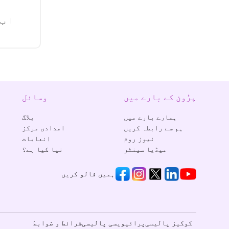
پرُون کے بارے میں
وسائل
ہمارے بارے میں
بلاگ
ہم سے رابطہ کریں
امدادی مرکز
نیوز روم
انعامات
میڈیا سینٹر
نیا کیا ہے؟
ہمیں فالو کریں
کوکیز پالیسی
پرائیویسی پالیسی
شرائط و ضوابط