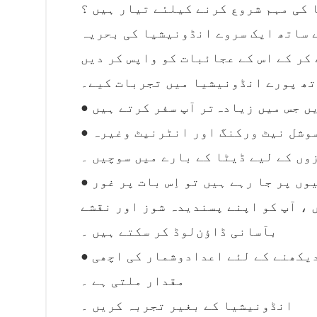
کی مہم شروع کرنے کیلئے تیار ہیں ؟
ے ساتھ ایک سروے انڈونیشیا کی بحریہ
کر کے اس کے عجائبات کو واپس کر دیں
تھ پورے انڈونیشیا میں تجربات کیے۔
● اگر آپ تھوڑے ہفتے کے لئے جا رہے ہیں تو ای‌میل ، سوشل نیٹ ورکنگ اور انٹرنیٹ وغیرہ
وں کے لیے ڈیٹا کے بارے میں سوچیں ۔
● تحقیق‌دان ایکسورڈینئیر : اگر آپ زیادہ دیر تک چھٹیوں پر جا رہے ہیں تو اِس بات پر غور
 ، آپ کو اپنے پسندیدہ شوز اور نقشے
بآسانی ڈاؤن‌لوڈ کر سکتے ہیں ۔
● توازن میں سفر کرنے والا : ایک درمیانی منصوبے سے دیکھنے کے لئے اعدادوشمار کی اچھی
مقدار ملتی ہے ۔
انڈونیشیا کے بغیر تجربہ کریں ۔