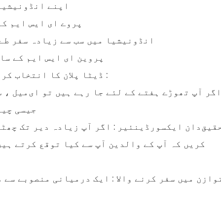
اپنے انڈونیشیا 
پروے ای ایس ایم ک
انڈونیشیا میں سب سے زیادہ سفر طے 
پروین ای ایس ایم کے سا
● ڈیٹا پلان کا انتخاب کریں جس میں زیادہ‌تر آپ سفر کرتے ہیں :
جیسی چیز
کریں کہ آپ کے والدین آپ سے کیا توقع کرتے ہیں