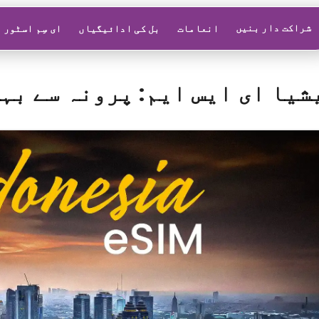
شراکت دار بنیں
انعامات
بل کی ادائیگیاں
ای سِم اسٹور
یا ای ایس ایم: پرونہ سے بہ