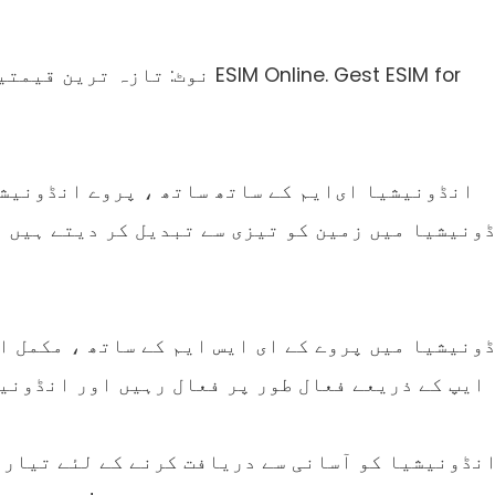
نوٹ: تازہ ترین قیمتیں حاصل کرن
انڈونیشیا ای‌ایم کے ساتھ ساتھ ، پروے انڈونیشیا
ونیشیا میں زمین کو تیزی سے تبدیل کر دیتے ہیں تو
ونیشیا میں پروے کے ای ایس ایم کے ساتھ ، مکمل ا
ایپ کے ذریعے فعال طور پر فعال رہیں اور انڈونی
نڈونیشیا کو آسانی سے دریافت کرنے کے لئے تیار ہ