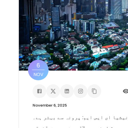
6
NOV
November 6, 2025
یشیا ای ایس ایم: پرونہ سے بہتر ہے۔
 ایک خوبصورت فردوسی علاقہ ہے جس میں قدرتی