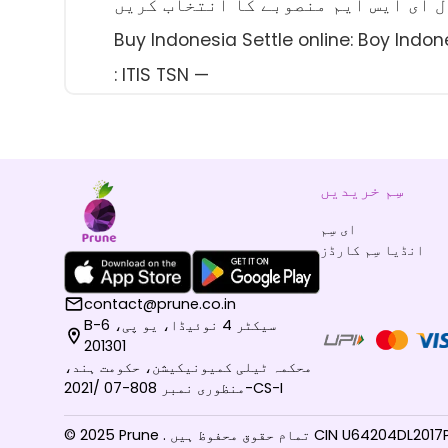
Buy Indonesia Settle online: B ^ ا ب پ ربط
: ITIS TSN —
سِم خریدیں
ای سِم
انڈیا سِم کارڈز
contact@prune.co.in
B-6 سیکٹر 4 نوئیڈا، یو پی،
201301
محکمہ ٹیلی کمیونیکیشن، حکومت ہند،
منظوری نمبر 808-07 /2021-CS-I
قوق محفوظ ہیں CIN U64204DL2017PTC310744