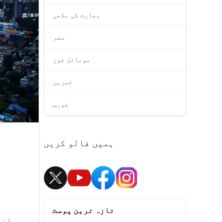
بھارت کی مکھی
سفر
موبائل فون
خبریں
فورس
ہمیں فالو کریں
تازہ ترین پوسٹ