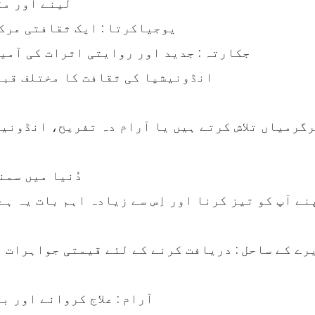
لینے اور مق
● یوجیاکرتا : ایک ثقافتی مرک
● جکارتہ : جدید اور روایتی اثرات کی آمی
● انڈونیشیا کی ثقافت کا مختلف قب
● دُنیا میں س
اپنے آپ کو تیز کرنا اور اِس سے زیادہ اہم بات یہ ہے
● آرام : علاج کروانے اور