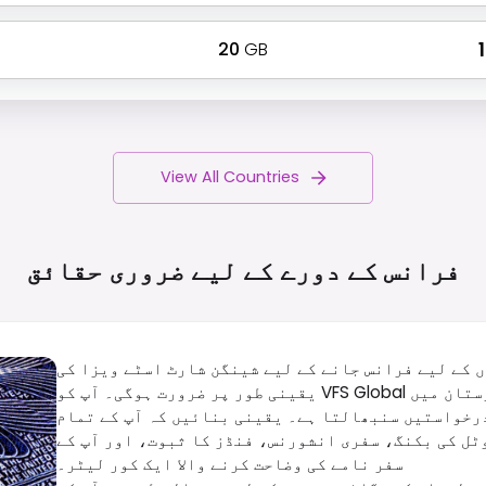
20
GB
₹
View All Countries
فرانس کے دورے کے لیے ضروری
حقائق
 کے لیے فرانس جانے کے لیے شینگن شارٹ اسٹے ویزا کی
یقینی طور پر ضرورت ہوگی۔ آپ کو VFS Global کے ذریعے درخواست دینی ہوگی، جو ہندوستان میں
رخواستیں سنبھالتا ہے۔ یقینی بنائیں کہ آپ کے تمام
ٹل کی بکنگ، سفری انشورنس، فنڈز کا ثبوت، اور آپ کے
سفر نامے کی وضاحت کرنے والا ایک کور لیٹر۔