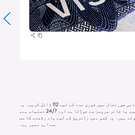
فرانس اور یورپی یونین میں کسی بھی ہنگامی صورتحال میں فوری مدد کے لیے 112 ڈائل کریں۔ یہ
یونیورسل نمبر آپ کو ایمبولینس، پولیس، یا فائر سروسز سے جوڑتا ہے اور 24/7 دستیاب ہے،
ے ہیں۔ یہ کسی بھی زائرین کے لیے یاد رکھنے کا سب
سے اہم نمبر ہے۔