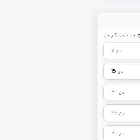
 منتخب کریں
دن
۷
دن
15
دن
۳۰
دن
۳۰
دن
۳۰