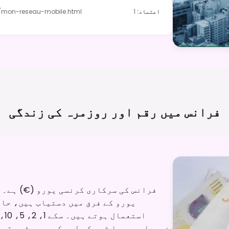
اعتماد
:
1
/mon-reseau-mobile.html
فرانس میں رقم اور روزمرہ کی
زندگی
یورو کے فرق میں دستیاب ہیں، حال
خریداریوں یا ٹپس کے لیے کچھ چھوٹی رقم 