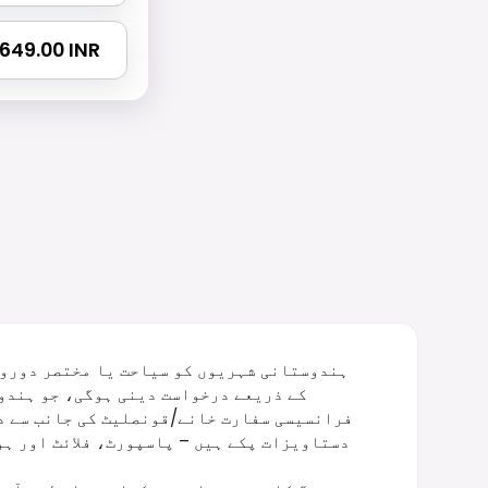
 1649.00 INR
ہندوستانی شہریوں کو سیاحت یا مختصر دوروں
فرانسیسی سفارت خانے/قونصلیٹ کی جانب سے د
دستاویزات پکے ہیں – پاسپورٹ، فلائٹ اور ہو