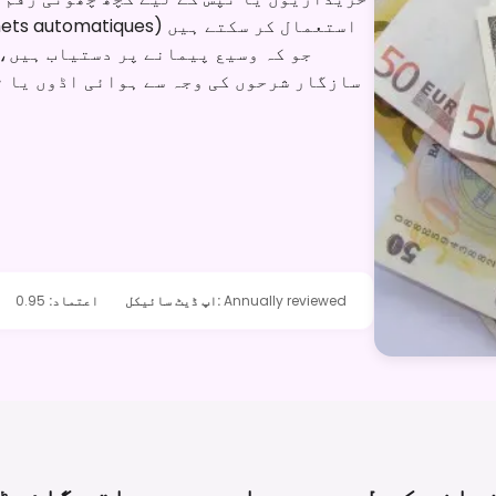
جو کہ وسیع پیمانے پر دستیاب ہیں،
سازگار شرحوں کی وجہ سے ہوائی اڈوں یا 
Annually reviewed
:
اپ ڈیٹ سائیکل
اعتماد
:
0.95