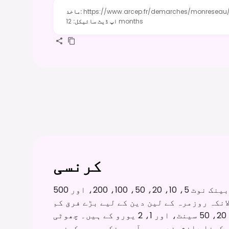
https://www.arcep.fr/demarches/monreseau
:
ماخذ
12 months
اپ ڈیٹ سائیکل
:
کرنسی
فرانس کی سرکاری کرنسی یورو (€) ہے۔ بینک نوٹ 5، 10، 20، 50، 100، 200، اور 500
انکہ روزمرہ کے لین دین کے لیے بڑے فرق کم
استعمال ہوتے ہیں۔ سکے 1، 2، 5، 10، 20، 50 سینٹ، اور 1، 2 یورو کے ہیں۔ چھوٹی
رکھنا دانشمندی ہے۔ آپ بینکوں میں کرنسی