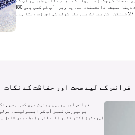
ی لمحات کی جگاڑ سے بچنے کے لیے، مثالی طور پر آپ کے
منصوبہ بند سفر سے 3-4 ماہ قبل، جلد درخواست دینا ہمیشہ دانشمندی ہے۔ یہ ویزا آپ کو کسی بھی 180
فرانس کے لیے صحت اور حفاظت کے
نکات
آپریٹرز اکثر کثیر اللسانی رابطے میں قابل ہوت