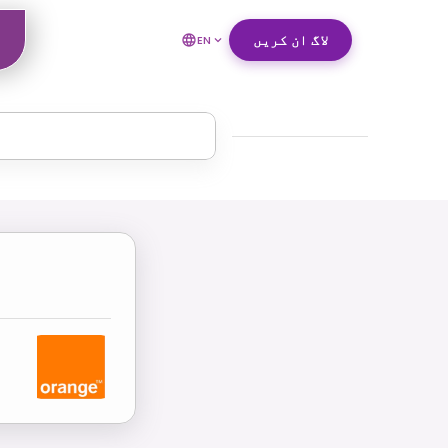
لاگ ان کریں
EN