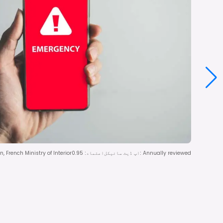
Annually reviewed
:
اپ ڈیٹ سائیکل
اعتماد
:
0.95
French Ministry of Interior