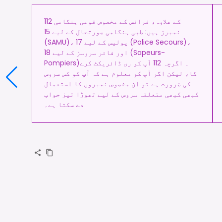
112 کے علاوہ، فرانس کے مخصوص قومی ہنگامی
نمبرز ہیں: طبی ہنگامی صورتحال کے لیے 15
(SAMU)، پولیس کے لیے 17 (Police Secours)،
اور فائر سروسز کے لیے 18 (Sapeurs-
Pompiers)۔ اگرچہ 112 آپ کو ری ڈائریکٹ کرے
گا، لیکن اگر آپ کو معلوم ہے کہ آپ کو کس سروس
کی ضرورت ہے تو ان مخصوص نمبروں کا استعمال
کبھی کبھی متعلقہ سروس کے لیے تھوڑا تیز جواب
دے سکتا ہے۔