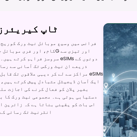
ٹاپ کیریئرز 
فرانس میں وسیع موبائل نیٹ ورک کوریج 
ذریعے ان نیٹ ورکس تک آسانی سے رسا
مراکز سے لے کر دیہی علاقوں تک قابل ا
ایک آسان ڈیجیٹل متبادل پیش کرتے ہیں، 
بغیر پلان کو فعال کرنے کی اجازت مل
دستیابی ہوتی ہے۔ مجموعی نیٹ ورک کا ب
اس بات کو یقینی بناتا ہے کہ زائرین ا
انٹرنیٹ تک رسائی کے 