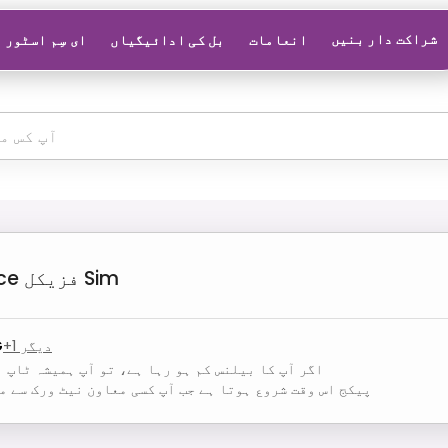
شراکت دار بنیں
انعامات
بل کی ادائیگیاں
ای سِم اسٹور
فزیکل Sim
ce
دیگر
1
+
G
اگر آپ کا بیلنس کم ہو رہا ہے، تو آپ ہمیشہ ٹاپ ا
پیکج اس وقت شروع ہوتا ہے جب آپ کسی معاون نیٹ ورک سے م