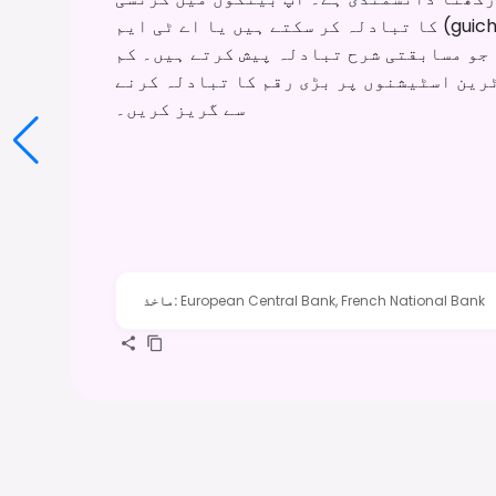
کا تبادلہ کر سکتے ہیں یا اے ٹی ایم (guichets automatiques) استعمال کر سکتے ہیں
 جو مسابقتی شرح تبادلہ پیش کرتے ہیں۔ کم
ٹرین اسٹیشنوں پر بڑی رقم کا تبادلہ کرنے
سے گریز کریں۔
European Central Bank, French National Bank
:
ماخذ