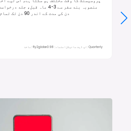
پروسیسنگ کا وقت مختلف ہو سکتا ہے، اس لیے آخر
دن کی مدت کے اندر 90 دن تک تمام 27 شینگن رکن ممالک میں سفر کرنے کی اجازت دیتا ہے۔
Quarterly
:
اپ ڈیٹ سائیکل
اعتماد
:
0.98
fly2globe
:
ماخذ