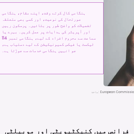
ہنگامی کال کرتے وقت، اپنے مقام، ہنگامی
صورتحال کی نوعیت، اور کسی بھی متعلقہ
تفصیلات کو واضح طور پر بتائیں۔ پرسکون رہیں
اور آپریٹر کی ہدایات پر عمل کریں۔ بہرے یا
سماعت سے محروم افراد کے لیے، ہنگامی نمبر 114
ٹیکسٹ یا فیکس کمیونیکیشن کے لیے دستیاب ہے،
جو انہیں ہنگامی خدمات سے جوڑتا ہے۔
European Commission, 
:
ماخذ
فرانس میں کنیکٹیویٹی اور
موبیلٹی