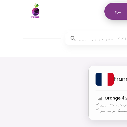
ہوم
Fran
Orange 4
پ کر سکتے ہیں
نسلک ہوتے ہیں