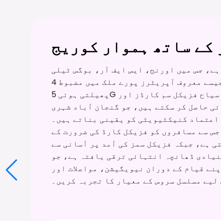
کے ساتھ ہموار کوریج
ہے، جس میں اورنج، ایس ایف آر، بوگس ٹیلی
کام، اور فری موبائل جیسے معروف آپریٹرز پورے ملک میں مضبوط 4G اور تیزی سے
پھیلتی ہوئی 5G سروسز فراہم کرتے ہیں۔ سیاح فزیکل سم کارڈز اور eSIMs دونوں کے
ئی حاصل کر سکتے ہیں، جو گنجان آباد شہری
عتماد کنیکٹیویٹی کو یقینی بناتے ہیں۔ eSIMs
جس سے مسافروں کو فزیکل کارڈ کی ضرورت کے
تی ہے، جبکہ فزیکل سمز کی آمد پر آسانی سے
نیادی ڈھانچہ انتہائی ترقی یافتہ ہے، جو
پنے قیام کے دوران نیویگیشن، مواصلات اور
لیے مسلسل سروس کے معیار کا تجربہ کریں۔