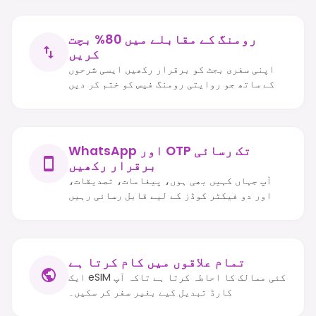
رومنگ کے مقابلے میں 80% بچت
کریں
اپنی سفری بجٹ کو برقرار رکھیں ایسی شرحوں
کے ساتھ جو روایتی رومنگ فیس کو ختم کر دیں
WhatsApp اور OTP تک رسائی
برقرار رکھیں
آپ جہاں کہیں بھی ہوں، پیغامات، تصدیقات،
اور دو فیکٹر کوڈز کے لیے قابل رسائی رہیں
تمام علاقوں میں کام کرتا ہے
ایک eSIM کئی ممالک کا احاطہ کرتا ہے تاکہ آپ
کارڈ تبدیل کیے بغیر سفر کر سکیں۔