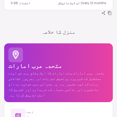
Every 12 months
:
اپ ڈیٹ سائیکل
اعتماد
:
0.98
منزل کا خلاصہ
متحدہ عرب امارات
متحدہ عرب امارات سات امارات کا ایک وفاق ہے، جو اپنے
مستقبل کے شہروں، پرتعیش تجربات اور بھرپور ثقافتی
ورثے کے لیے مشہور ہے۔ یہ صحرائی مہم جوئی، بے داغ
ساحلوں، اور عالمی معیار کے خریداری اور تفریح کا
امتزاج پیش کرتا ہے۔
زمرہ