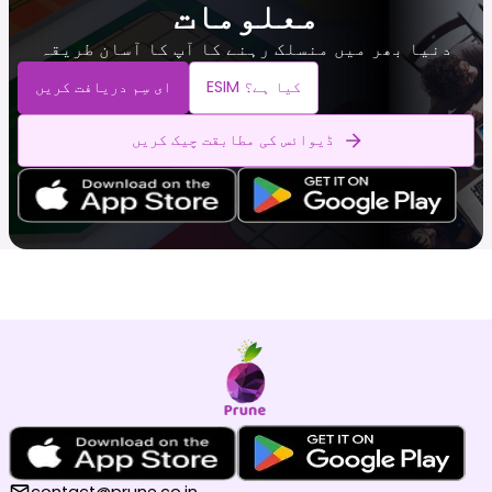
معلومات
دنیا بھر میں منسلک رہنے کا آپ کا آسان طریقہ
ESIM کیا ہے؟
ای سِم دریافت کریں
ڈیوائس کی مطابقت چیک کریں
contact@prune.co.in