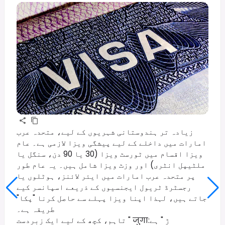
زیادہ تر ہندوستانی شہریوں کے لیے، متحدہ عرب
امارات میں داخلے کے لیے پیشگی ویزا لازمی ہے۔ عام
ویزا اقسام میں ٹورسٹ ویزا (30 یا 90 دن، سنگل یا
ملٹیپل انٹری) اور وزٹ ویزا شامل ہیں۔ یہ عام طور
پر متحدہ عرب امارات میں ایئر لائنز، ہوٹلوں یا
رجسٹرڈ ٹریول ایجنسیوں کے ذریعے اسپانسر کیے
جاتے ہیں، لہذا اپنا ویزا پہلے سے حاصل کرنا "پکا"
طریقہ ہے۔
تاہم، کچھ کے لیے ایک زبردست " जुगाڑ " ہے: