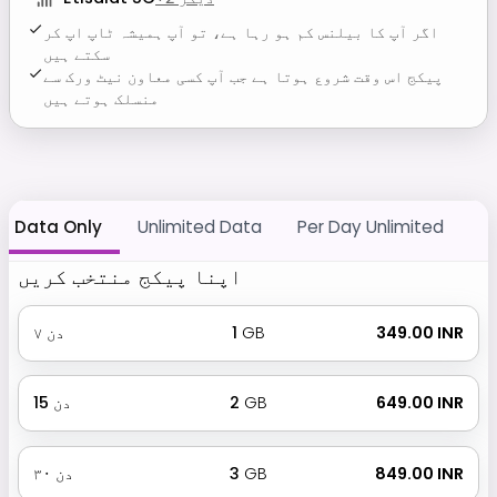
اگر آپ کا بیلنس کم ہو رہا ہے، تو آپ ہمیشہ ٹاپ اپ کر
سکتے ہیں
پیکج اس وقت شروع ہوتا ہے جب آپ کسی معاون نیٹ ورک سے
منسلک ہوتے ہیں
Data Only
Unlimited Data
Per Day Unlimited
اپنا پیکج منتخب کریں
₹ 349.00 INR
GB
1
دن
۷
₹ 649.00 INR
GB
2
دن
15
₹ 849.00 INR
GB
3
دن
۳۰