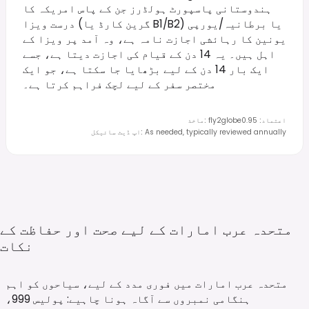
ہندوستانی پاسپورٹ ہولڈرز جن کے پاس امریکہ کا
درست ویزا (گرین کارڈ یا B1/B2) یا برطانیہ/یورپی
یونین کا رہائشی اجازت نامہ ہے، وہ آمد پر ویزا کے
اہل ہیں۔ یہ 14 دن کے قیام کی اجازت دیتا ہے، جسے
ایک بار 14 دن کے لیے بڑھایا جا سکتا ہے، جو ایک
مختصر سفر کے لیے لچک فراہم کرتا ہے۔
اعتماد
:
0.95
fly2globe
:
ماخذ
As needed, typically reviewed annually
:
اپ ڈیٹ سائیکل
متحدہ عرب امارات کے لیے صحت اور حفاظت کے
نکات
متحدہ عرب امارات میں فوری مدد کے لیے، سیاحوں کو اہم
ہنگامی نمبروں سے آگاہ ہونا چاہیے: پولیس 999،