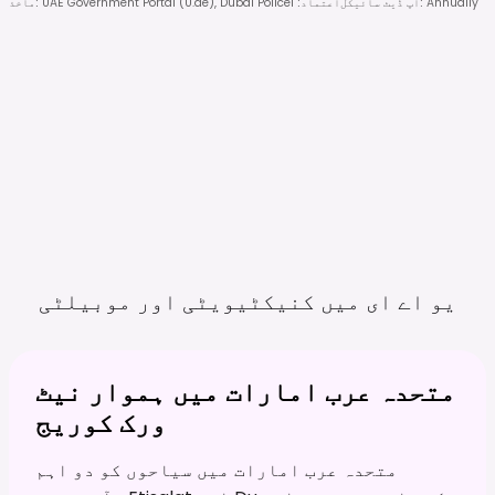
Annually
:
اپ ڈیٹ سائیکل
اعتماد
:
1
UAE Government Portal (U.ae), Dubai Police
:
ماخذ
یو اے ای میں کنیکٹیویٹی اور
موبیلٹی
متحدہ عرب امارات میں ہموار نیٹ
ورک کوریج
متحدہ عرب امارات میں سیاحوں کو دو اہم