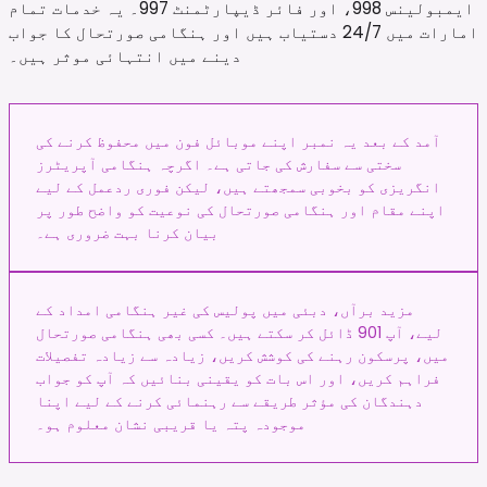
ایمبولینس 998، اور فائر ڈیپارٹمنٹ 997۔ یہ خدمات تمام
امارات میں 24/7 دستیاب ہیں اور ہنگامی صورتحال کا جواب
دینے میں انتہائی موثر ہیں۔
آمد کے بعد یہ نمبر اپنے موبائل فون میں محفوظ کرنے کی
سختی سے سفارش کی جاتی ہے۔ اگرچہ ہنگامی آپریٹرز
انگریزی کو بخوبی سمجھتے ہیں، لیکن فوری ردعمل کے لیے
اپنے مقام اور ہنگامی صورتحال کی نوعیت کو واضح طور پر
بیان کرنا بہت ضروری ہے۔
مزید برآں، دبئی میں پولیس کی غیر ہنگامی امداد کے
لیے، آپ 901 ڈائل کر سکتے ہیں۔ کسی بھی ہنگامی صورتحال
میں، پرسکون رہنے کی کوشش کریں، زیادہ سے زیادہ تفصیلات
فراہم کریں، اور اس بات کو یقینی بنائیں کہ آپ کو جواب
دہندگان کی مؤثر طریقے سے رہنمائی کرنے کے لیے اپنا
موجودہ پتہ یا قریبی نشان معلوم ہو۔