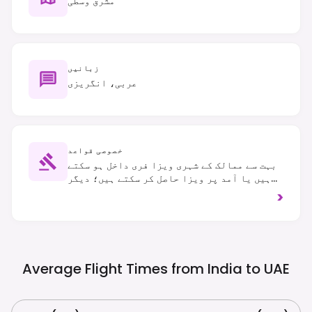
مشرق وسطیٰ
زبانیں
عربی، انگریزی
خصوصی قواعد
بہت سے ممالک کے شہری ویزا فری داخل ہو سکتے
ہیں یا آمد پر ویزا حاصل کر سکتے ہیں؛ دیگر
کو پیشگی ویزا کی ضرورت ہوتی ہے – ہمیشہ
>
مخصوص ممالک کے تقاضے چیک کریں۔ مقامی رسم و
رواج اور لباس کے کوڈ کا احترام کریں، خاص
طور پر مذہبی مقامات پر۔ شراب نوشی لائسنس
یافتہ مقامات اور نجی ترتیبات تک محدود ہے؛
دائیں ہاتھ کا ٹریفک لاگو ہوتا ہے۔
Average Flight Times from India to
UAE