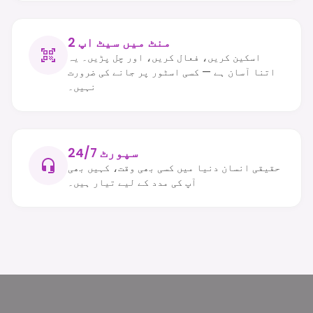
2 منٹ میں سیٹ اپ
اسکین کریں، فعال کریں، اور چل پڑیں۔ یہ
اتنا آسان ہے — کسی اسٹور پر جانے کی ضرورت
نہیں۔
24/7 سپورٹ
حقیقی انسان دنیا میں کسی بھی وقت، کہیں بھی
آپ کی مدد کے لیے تیار ہیں۔