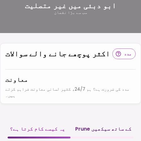
ابو دبئی میں غیر متصلیت
سب سے بڑا نقصان
اکثر پوچھے جانے والے سوالات
مدد
معاونت
مدد کی ضرورت ہے؟ ہم 24/7، کثیر لسانی معاونت فراہم کرتے
ہیں۔
Prune کے ساتھ سیکھیں
یہ کیسے کام کرتا ہے؟