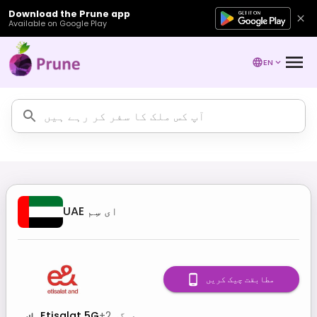
Download the Prune app
Available on Google Play
EN
ای سِم
UAE
مطابقت چیک کریں
دیگر
2
+
Etisalat 5G