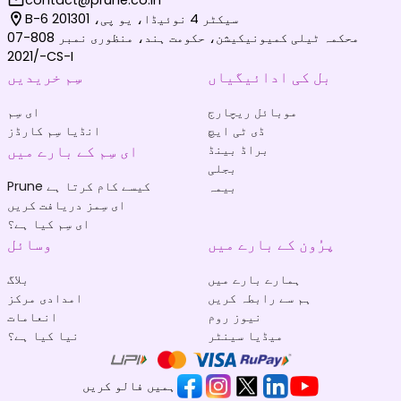
B-6 سیکٹر 4 نوئیڈا، یو پی، 201301
محکمہ ٹیلی کمیونیکیشن، حکومت ہند، منظوری نمبر 808-07
/2021-CS-I
بل کی ادائیگیاں
سِم خریدیں
موبائل ریچارج
ای سِم
ڈی ٹی ایچ
انڈیا سِم کارڈز
براڈ بینڈ
ای سِم کے بارے میں
بجلی
Prune کیسے کام کرتا ہے
بیمہ
ای سِمز دریافت کریں
ای سِم کیا ہے؟
پرُون کے بارے میں
وسائل
ہمارے بارے میں
بلاگ
ہم سے رابطہ کریں
امدادی مرکز
نیوز روم
انعامات
میڈیا سینٹر
نیا کیا ہے؟
ہمیں فالو کریں