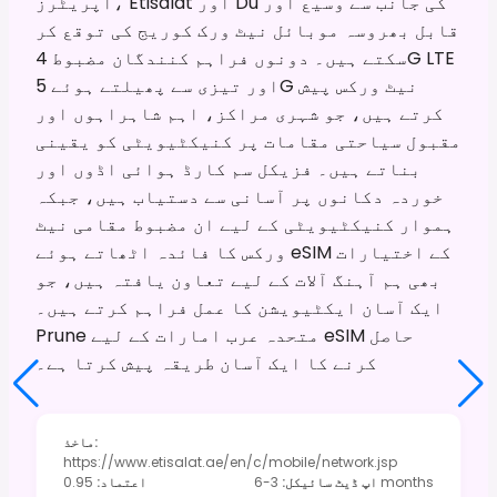
آپریٹرز، Etisalat اور Du کی جانب سے وسیع اور
قابل بھروسہ موبائل نیٹ ورک کوریج کی توقع کر
سکتے ہیں۔ دونوں فراہم کنندگان مضبوط 4G LTE
اور تیزی سے پھیلتے ہوئے 5G نیٹ ورکس پیش
کرتے ہیں، جو شہری مراکز، اہم شاہراہوں اور
مقبول سیاحتی مقامات پر کنیکٹیویٹی کو یقینی
بناتے ہیں۔ فزیکل سم کارڈ ہوائی اڈوں اور
خوردہ دکانوں پر آسانی سے دستیاب ہیں، جبکہ
ہموار کنیکٹیویٹی کے لیے ان مضبوط مقامی نیٹ
ورکس کا فائدہ اٹھاتے ہوئے eSIM کے اختیارات
بھی ہم آہنگ آلات کے لیے تعاون یافتہ ہیں، جو
ایک آسان ایکٹیویشن کا عمل فراہم کرتے ہیں۔
Prune متحدہ عرب امارات کے لیے eSIM حاصل
کرنے کا ایک آسان طریقہ پیش کرتا ہے۔
:
ماخذ
https://www.etisalat.ae/en/c/mobile/network.jsp
3-6 months
اپ ڈیٹ سائیکل
:
اعتماد
:
0.95