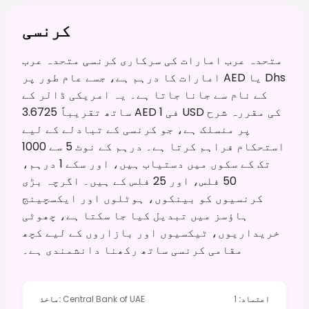
کرنسی
متحدہ عرب امارات کی سرکاری کرنسی متحدہ عرب
امارات کا درہم ہے، جسے عام طور پر AED یا Dhs
کے نام سے جانا جاتا ہے۔ یہ امریکی ڈالر کے
ساتھ تقریباً 3.6725 AED فی 1 USD کی مقررہ شرح
پر منسلک ہے، جو کرنسی کے تبادلے کے لیے
استحکام فراہم کرتا ہے۔ درہم کے نوٹ 5 سے 1000
تک کے سکوں میں دستیاب ہیں، اور سکے 1 درہم،
50 فلس، اور 25 فلس کے ہیں۔ اگرچہ بڑی
کرنسیوں کو بینکوں، ہوٹلوں اور ایکسچینج
ہاؤسز میں تبدیل کیا جا سکتا ہے، چھوٹی
خریداریوں، ٹیکسیوں اور بازاروں کے لیے کچھ
مقامی کرنسی ساتھ رکھنا دانشمندی ہے۔
اعتماد
:
1
Central Bank of UAE
:
ماخذ