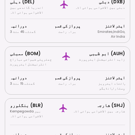
دبئی (DXB)
دہلی (DEL)
دبئی بین الاقوامی ہوائی اڈہ
اندریا گاندھی بین
الاقوامی ہوائی اڈہ
ایئر لائنز
پرواز کی قسم
دورانیہ
,
IndiGo
,
Emirates
براہ راست
3 گھنٹے 45 منٹ
Air India
ابو ظہبی (AUH)
ممبئی (BOM)
زاید انٹرنیشنل ایئرپورٹ
چھترپتی شیواجی مہاراج
انٹرنیشنل ایئرپورٹ
ایئر لائنز
پرواز کی قسم
دورانیہ
,
اتحاد ایئرویز
براہ راست
3 گھنٹے 15 منٹ
وِستارا
,
انڈیگو
شارجہ (SHJ)
بنگلورو (BLR)
شارجہ بین الاقوامی ہوائی اڈہ
Kempegowda بین
الاقوامی ہوائی اڈہ
ایئر لائنز
پرواز کی قسم
دورانیہ