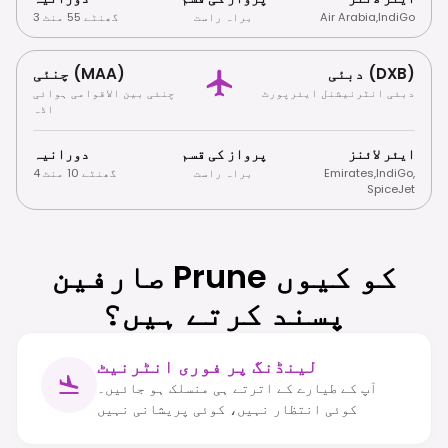
IndiGo
,
Air Arabia
براہ راست
3 گھنٹے 55 منٹ
دبئی (DXB)
چنئی (MAA)
دبئی انٹرنیشنل ایئرپورٹ
چنئی بین الاقوامی ہوائی
اڈہ
ایئر لائنز
پرواز کی قسم
دورانیہ
,
IndiGo
,
Emirates
براہ راست
4 گھنٹے 10 منٹ
SpiceJet
صارفین Prune کو کیوں
پسند کرتے ہیں؟
لینڈنگ پر فوری انٹرنیٹ
آپ کے طیارے کے اترتے ہی منسلک ہو جائیں۔
کوئی انتظار نہیں، کوئی پریشانی نہیں