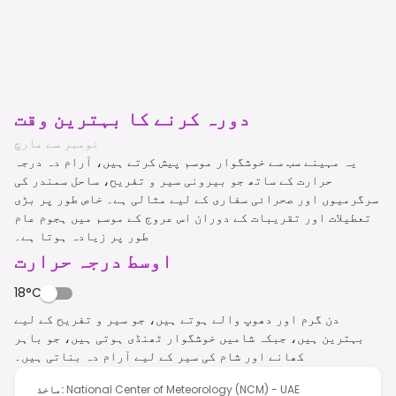
دورہ کرنے کا بہترین وقت
نومبر سے مارچ
یہ مہینے سب سے خوشگوار موسم پیش کرتے ہیں، آرام دہ درجہ
حرارت کے ساتھ جو بیرونی سیر و تفریح، ساحل سمندر کی
سرگرمیوں اور صحرائی سفاری کے لیے مثالی ہے۔ خاص طور پر بڑی
تعطیلات اور تقریبات کے دوران اس عروج کے موسم میں ہجوم عام
طور پر زیادہ ہوتا ہے۔
اوسط درجہ حرارت
18°C
دن گرم اور دھوپ والے ہوتے ہیں، جو سیر و تفریح کے لیے
بہترین ہیں، جبکہ شامیں خوشگوار ٹھنڈی ہوتی ہیں، جو باہر
کھانے اور شام کی سیر کے لیے آرام دہ بناتی ہیں۔
National Center of Meteorology (NCM) - UAE
:
ماخذ