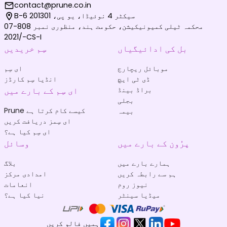
contact@prune.co.in
B-6 سیکٹر 4 نوئیڈا، یو پی، 201301
محکمہ ٹیلی کمیونیکیشن، حکومت ہند، منظوری نمبر 808-07
/2021-CS-I
بل کی ادائیگیاں
سِم خریدیں
موبائل ریچارج
ای سِم
ڈی ٹی ایچ
انڈیا سِم کارڈز
براڈ بینڈ
ای سِم کے بارے میں
بجلی
Prune کیسے کام کرتا ہے
بیمہ
ای سِمز دریافت کریں
ای سِم کیا ہے؟
پرُون کے بارے میں
وسائل
ہمارے بارے میں
بلاگ
ہم سے رابطہ کریں
امدادی مرکز
نیوز روم
انعامات
میڈیا سینٹر
نیا کیا ہے؟
ہمیں فالو کریں