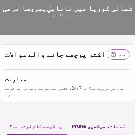
شمالی کوریا میں ناقابلِ‌بھروسا ترقی
سب سے بڑا نقصان
اکثر پوچھے جانے والے سوالات
مدد
معاونت
مدد کی ضرورت ہے؟ ہم 24/7، کثیر لسانی معاونت فراہم کرتے
ہیں۔
Prune کے ساتھ سیکھیں
یہ کیسے کام کرتا ہے؟