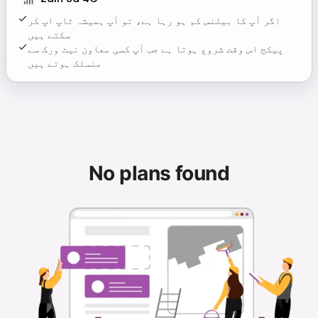
اگر آپ کا بیلنس کم ہو رہا ہے، تو آپ ہمیشہ ٹاپ اپ کر
سکتے ہیں
پیکج اس وقت شروع ہوتا ہے جب آپ کسی معاون نیٹ ورک سے
منسلک ہوتے ہیں
No plans found