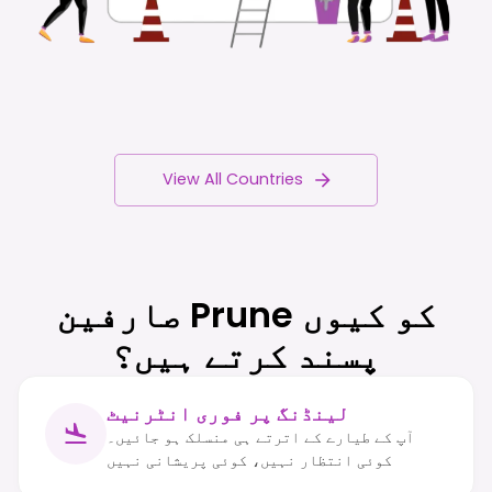
View All Countries
صارفین Prune کو کیوں
پسند کرتے ہیں؟
لینڈنگ پر فوری انٹرنیٹ
آپ کے طیارے کے اترتے ہی منسلک ہو جائیں۔
کوئی انتظار نہیں، کوئی پریشانی نہیں