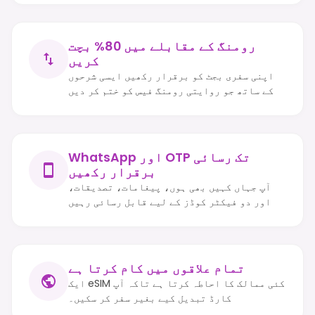
رومنگ کے مقابلے میں 80% بچت
کریں
اپنی سفری بجٹ کو برقرار رکھیں ایسی شرحوں
کے ساتھ جو روایتی رومنگ فیس کو ختم کر دیں
WhatsApp اور OTP تک رسائی
برقرار رکھیں
آپ جہاں کہیں بھی ہوں، پیغامات، تصدیقات،
اور دو فیکٹر کوڈز کے لیے قابل رسائی رہیں
تمام علاقوں میں کام کرتا ہے
ایک eSIM کئی ممالک کا احاطہ کرتا ہے تاکہ آپ
کارڈ تبدیل کیے بغیر سفر کر سکیں۔