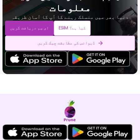
معلومات
دنیا بھر میں منسلک رہنے کا آپ کا آسان طریقہ
ESIM کیا ہے؟
ای سِم دریافت کریں
ڈیوائس کی مطابقت چیک کریں