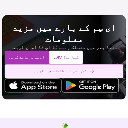
ای سِم کے بارے میں مزید
معلومات
دنیا بھر میں منسلک رہنے کا آپ کا آسان طریقہ
ESIM کیا ہے؟
ای سِم دریافت کریں
ڈیوائس کی مطابقت چیک کریں