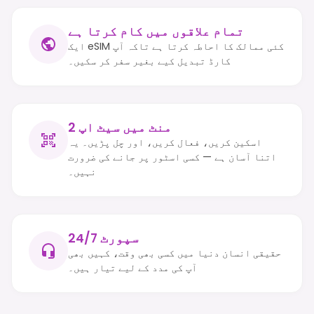
تمام علاقوں میں کام کرتا ہے
ایک eSIM کئی ممالک کا احاطہ کرتا ہے تاکہ آپ
کارڈ تبدیل کیے بغیر سفر کر سکیں۔
2 منٹ میں سیٹ اپ
اسکین کریں، فعال کریں، اور چل پڑیں۔ یہ
اتنا آسان ہے — کسی اسٹور پر جانے کی ضرورت
نہیں۔
24/7 سپورٹ
حقیقی انسان دنیا میں کسی بھی وقت، کہیں بھی
آپ کی مدد کے لیے تیار ہیں۔