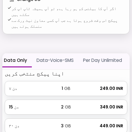
اگر آپ کا بیلنس کم ہو رہا ہے، تو آپ ہمیشہ ٹاپ اپ کر
سکتے ہیں
پیکج اس وقت شروع ہوتا ہے جب آپ کسی معاون نیٹ ورک سے
منسلک ہوتے ہیں
Data Only
Data-Voice-SMS
Per Day Unlimited
اپنا پیکج منتخب کریں
₹ 249.00 INR
GB
1
دن
۷
₹ 349.00 INR
GB
2
دن
15
₹ 449.00 INR
GB
3
دن
۳۰