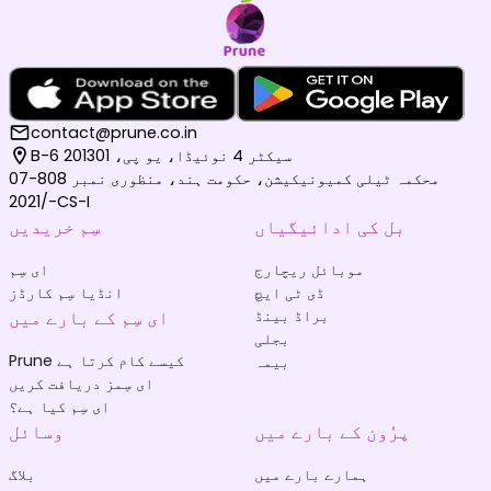
contact@prune.co.in
B-6 سیکٹر 4 نوئیڈا، یو پی، 201301
محکمہ ٹیلی کمیونیکیشن، حکومت ہند، منظوری نمبر 808-07
/2021-CS-I
بل کی ادائیگیاں
سِم خریدیں
موبائل ریچارج
ای سِم
ڈی ٹی ایچ
انڈیا سِم کارڈز
براڈ بینڈ
ای سِم کے بارے میں
بجلی
Prune کیسے کام کرتا ہے
بیمہ
ای سِمز دریافت کریں
ای سِم کیا ہے؟
پرُون کے بارے میں
وسائل
ہمارے بارے میں
بلاگ