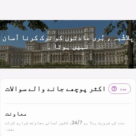
بِلاشُبہ ، بُری عادتوں کو ترک کرنا آسان
نہیں ہوتا ۔
سب سے بڑا نقصان
اکثر پوچھے جانے والے سوالات
مدد
معاونت
مدد کی ضرورت ہے؟ ہم 24/7، کثیر لسانی معاونت فراہم کرتے
ہیں۔