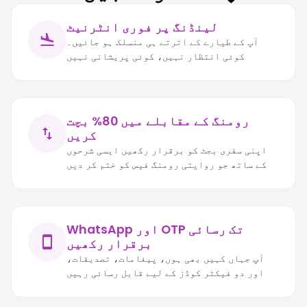
لینڈنگ پر فوری انٹرنیٹ
آپ کے طیارے کے اترتے ہی منسلک ہو جائیں۔
کوئی انتظار نہیں، کوئی پریشانی نہیں
رومنگ کے مقابلے میں 80% بچت
کریں
اپنی سفری بجٹ کو برقرار رکھیں ایسی شرحوں
کے ساتھ جو روایتی رومنگ فیس کو ختم کر دیں
WhatsApp اور OTP تک رسائی
برقرار رکھیں
آپ جہاں کہیں بھی ہوں، پیغامات، تصدیقات،
اور دو فیکٹر کوڈز کے لیے قابل رسائی رہیں