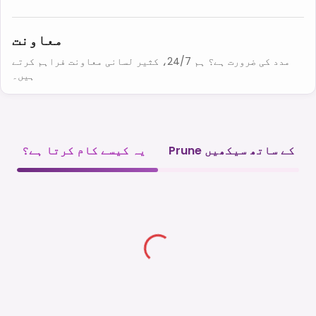
معاونت
مدد کی ضرورت ہے؟ ہم 24/7، کثیر لسانی معاونت فراہم کرتے
ہیں۔
Prune کے ساتھ سیکھیں
یہ کیسے کام کرتا ہے؟