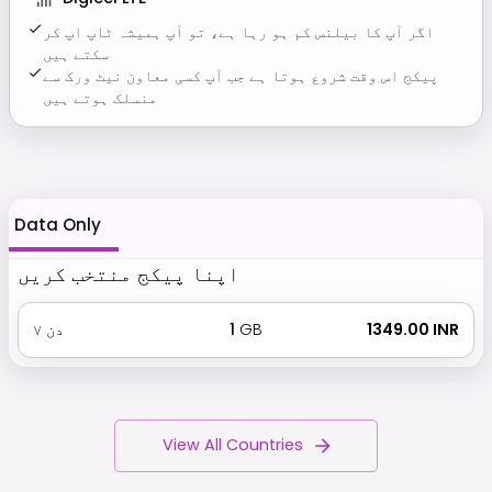
اگر آپ کا بیلنس کم ہو رہا ہے، تو آپ ہمیشہ ٹاپ اپ کر
سکتے ہیں
پیکج اس وقت شروع ہوتا ہے جب آپ کسی معاون نیٹ ورک سے
منسلک ہوتے ہیں
Data Only
اپنا پیکج منتخب کریں
₹ 1349.00 INR
GB
1
دن
۷
View All Countries