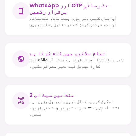
WhatsApp اور OTP تک رسائی
برقرار رکھیں
آپ جہاں کہیں بھی ہوں، پیغامات، تصدیقات،
اور دو فیکٹر کوڈز کے لیے قابل رسائی رہیں
تمام علاقوں میں کام کرتا ہے
ایک eSIM کئی ممالک کا احاطہ کرتا ہے تاکہ آپ
کارڈ تبدیل کیے بغیر سفر کر سکیں۔
2 منٹ میں سیٹ اپ
اسکین کریں، فعال کریں، اور چل پڑیں۔ یہ
اتنا آسان ہے — کسی اسٹور پر جانے کی ضرورت
نہیں۔