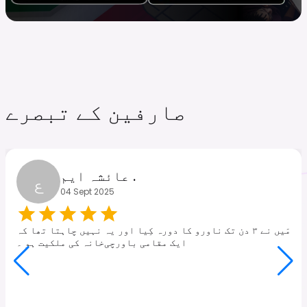
صارفین کے تبصرے
ع
عائشہ ایم .
04 Sept 2025
مَیں نے ۳ دن تک ناورو کا دورہ کِیا اور یہ نہیں چاہتا تھا کہ
ایک مقامی باورچی‌خانہ کی ملکیت ہو ۔