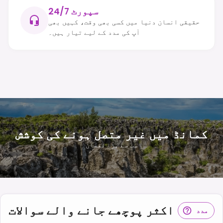
24/7 سپورٹ
حقیقی انسان دنیا میں کسی بھی وقت، کہیں بھی
آپ کی مدد کے لیے تیار ہیں۔
کمانڈ میں غیر متصل ہونے کی کوشش
سب سے بڑا نقصان
اکثر پوچھے جانے والے سوالات
مدد