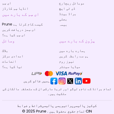
موبائل ریچارج
ای سِم
ڈی ٹی ایچ
انڈیا سِم کارڈز
براڈ بینڈ
ای سِم کے بارے میں
بجلی
Prune کیسے کام کرتا ہے
بیمہ
ای سِمز دریافت کریں
ای سِم کیا ہے؟
پرُون کے بارے میں
وسائل
ہمارے بارے میں
بلاگ
ہم سے رابطہ کریں
امدادی مرکز
نیوز روم
انعامات
میڈیا سینٹر
نیا کیا ہے؟
ہمیں فالو کریں
تمام برانڈ کے نام، لوگو اور ٹریڈ مارکس ان کے متعلقہ مالکان کی
ملکیت ہیں۔
کوکیز پالیسی
پرائیویسی پالیسی
شرائط و ضوابط
© 2025 Prune . تمام حقوق محفوظ ہیں CIN