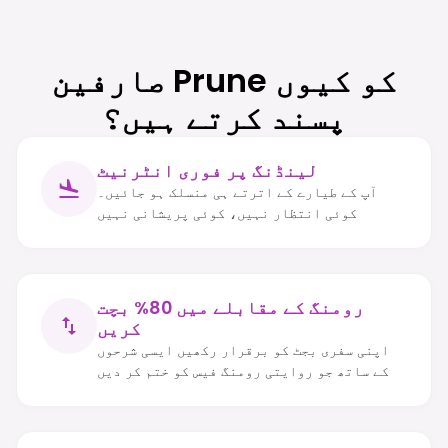
صارفین Prune کو کیوں
پسند کرتے ہیں؟
لینڈنگ پر فوری انٹرنیٹ
آپ کے طیارے کے اترتے ہی منسلک ہو جائیں۔
کوئی انتظار نہیں، کوئی پریشانی نہیں
رومنگ کے مقابلے میں 80% بچت
کریں
اپنی سفری بجٹ کو برقرار رکھیں ایسی شرحوں
کے ساتھ جو روایتی رومنگ فیس کو ختم کر دیں