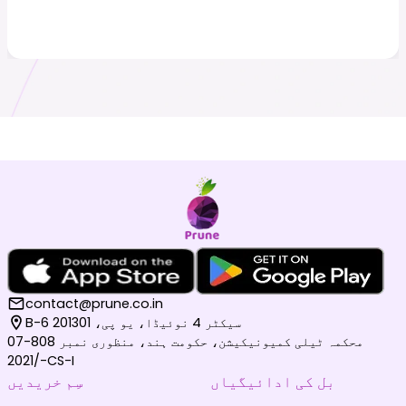
contact@prune.co.in
B-6 سیکٹر 4 نوئیڈا، یو پی، 201301
محکمہ ٹیلی کمیونیکیشن، حکومت ہند، منظوری نمبر 808-07
/2021-CS-I
بل کی ادائیگیاں
سِم خریدیں