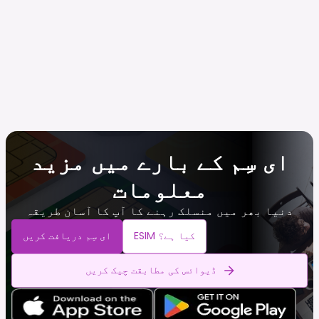
ای سِم کے بارے میں مزید
معلومات
دنیا بھر میں منسلک رہنے کا آپ کا آسان طریقہ
ESIM کیا ہے؟
ای سِم دریافت کریں
ڈیوائس کی مطابقت چیک کریں