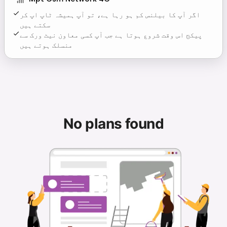
اگر آپ کا بیلنس کم ہو رہا ہے، تو آپ ہمیشہ ٹاپ اپ کر
سکتے ہیں
پیکج اس وقت شروع ہوتا ہے جب آپ کسی معاون نیٹ ورک سے
منسلک ہوتے ہیں
No plans found