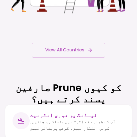
View All Countries
صارفین Prune کو کیوں
پسند کرتے ہیں؟
لینڈنگ پر فوری انٹرنیٹ
آپ کے طیارے کے اترتے ہی منسلک ہو جائیں۔
کوئی انتظار نہیں، کوئی پریشانی نہیں