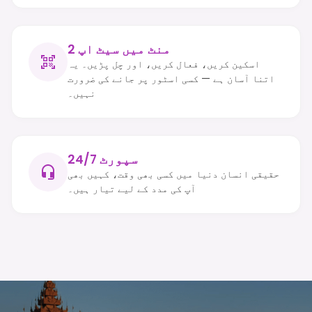
2 منٹ میں سیٹ اپ
اسکین کریں، فعال کریں، اور چل پڑیں۔ یہ
اتنا آسان ہے — کسی اسٹور پر جانے کی ضرورت
نہیں۔
24/7 سپورٹ
حقیقی انسان دنیا میں کسی بھی وقت، کہیں بھی
آپ کی مدد کے لیے تیار ہیں۔