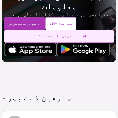
معلومات
دنیا بھر میں منسلک رہنے کا آپ کا آسان طریقہ
ESIM کیا ہے؟
ای سِم دریافت کریں
ڈیوائس کی مطابقت چیک کریں
صارفین کے تبصرے