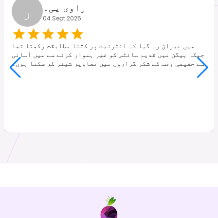
ر
راوی پی۔
04 Sept 2025
میں حیران رہ گیا کہ انٹرنیٹ پر کتنا مطابقت رکھتا تھا
جبکہ بیگن میں قدیم سائٹس کو غیر ہموار کرنے سے میں آسانی
سے حقیقی وقت کے شکر گزاروں میں تصاویر شیئر کر سکتا ہوں۔