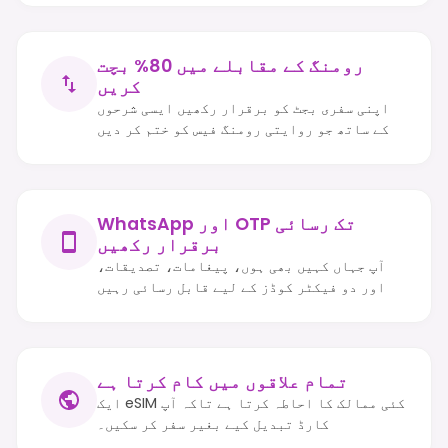
رومنگ کے مقابلے میں 80% بچت
کریں
اپنی سفری بجٹ کو برقرار رکھیں ایسی شرحوں
کے ساتھ جو روایتی رومنگ فیس کو ختم کر دیں
WhatsApp اور OTP تک رسائی
برقرار رکھیں
آپ جہاں کہیں بھی ہوں، پیغامات، تصدیقات،
اور دو فیکٹر کوڈز کے لیے قابل رسائی رہیں
تمام علاقوں میں کام کرتا ہے
ایک eSIM کئی ممالک کا احاطہ کرتا ہے تاکہ آپ
کارڈ تبدیل کیے بغیر سفر کر سکیں۔