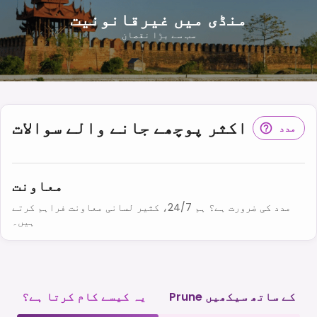
منڈی میں غیرقانونیت
سب سے بڑا نقصان
اکثر پوچھے جانے والے سوالات
مدد
معاونت
مدد کی ضرورت ہے؟ ہم 24/7، کثیر لسانی معاونت فراہم کرتے
ہیں۔
Prune کے ساتھ سیکھیں
یہ کیسے کام کرتا ہے؟