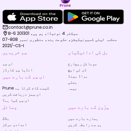
contact@prune.co.in
B-6 سیکٹر 4 نوئیڈا، یو پی، 201301
محکمہ ٹیلی کمیونیکیشن، حکومت ہند، منظوری نمبر 808-07
/2021-CS-I
بل کی ادائیگیاں
سِم خریدیں
موبائل ریچارج
ای سِم
ڈی ٹی ایچ
انڈیا سِم کارڈز
براڈ بینڈ
ای سِم کے بارے میں
بجلی
Prune کیسے کام کرتا ہے
بیمہ
ای سِمز دریافت کریں
ای سِم کیا ہے؟
پرُون کے بارے میں
وسائل
ہمارے بارے میں
بلاگ
ہم سے رابطہ کریں
امدادی مرکز
نیوز روم
انعامات