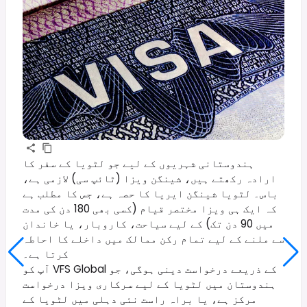
ہندوستانی شہریوں کے لیے جو لٹویا کے سفر کا
ارادہ رکھتے ہیں، شینگن ویزا (ٹائپ سی) لازمی ہے،
باس۔ لٹویا شینگن ایریا کا حصہ ہے، جس کا مطلب ہے
کہ ایک ہی ویزا مختصر قیام (کسی بھی 180 دن کی مدت
میں 90 دن تک) کے لیے سیاحت، کاروبار، یا خاندان
سے ملنے کے لیے تمام رکن ممالک میں داخلے کا احاطہ
کرتا ہے۔
آپ کو VFS Global کے ذریعے درخواست دینی ہوگی، جو
ہندوستان میں لٹویا کے لیے سرکاری ویزا درخواست
مرکز ہے، یا براہ راست نئی دہلی میں لٹویا کے