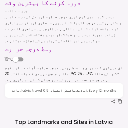
دورہ کرنے کا بہترین وقت
جون سے اگست
موسم گرما میں گرم ترین درجہ حرارت اور دن کی سب سے لمبی
روشنی ہوتی ہے، جو لٹویا کے شہروں، ساحلوں اور قومی پارکوں
کو دریافت کرنے کے لیے مثالی ہے۔ اگرچہ یہ سیاحوں کا سب سے
زیادہ مصروف موسم ہے، خوشگوار موسم مختلف قسم کی بیرونی
سرگرمیوں اور ثقافتی تہواروں کی اجازت دیتا ہے۔
اوسط درجہ حرارت
16°C
ان مہینوں کے دوران، اوسط یومیہ درجہ حرارت آرام دہ اور گرم
ہوتا ہے، جس میں دن کے وقت اکثر 20°C سے 25°C تک پہنچ جاتا
ہے، جو سیاحت اور بیرونی مہم جوئی کے لیے بہترین ہے۔
Every 12 months
:
اپ ڈیٹ سائیکل
اعتماد
:
0.9
latvia.travel
:
ماخذ
Top Landmarks and Sites in
Latvia