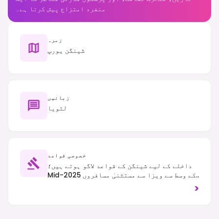
منفرد امتزاج پیش کرتا ہے۔
زمرہ
شینگن یورپ
زبانیں
لٹویا
خصوصی قواعد
داخلے کے لیے شینگن کے قواعد لاگو ہوتے ہیں؛
Mid-2025 کے وسط سے ویزا سے مستثنیٰ مسافروں
کے لیے ETIAS کی ضرورت ہوگی۔ ٹریفک دائیں
>
جانب چلتی ہے؛ شراب کی عوامی کھپت عام طور پر
محدود ہے۔