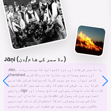
Jāņi (مڈ سمر کی شام/دن)
Jāņi، یا مڈ سمر کی شام اور دن، لتھوانیا کا سب سے زیادہ
cherished اور وسیع پیمانے پر منایا جانے والا قدیم
کافر تہوار ہے، جو موسم گرما کے سولسائس کی نشاندہی
کرتا ہے۔ یہ خوشی کے جشن کا وقت ہے جس میں آگ کے ڈھیر،
روایتی Līgo گانے گانا، ناچنا، پھولوں کے تاج بننا، اور
افسانوی فرن کے پھول کی تلاش شامل ہے۔ خاندان اور دوست
سال کی سب سے چھوٹی رات کا استقبال کرنے کے لیے دیہی
علاقوں میں جمع ہوتے ہیں، جو فطرت اور سورج کی جادوئی