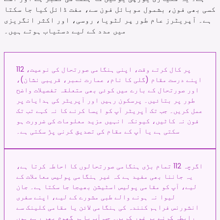
کسی بھی فون، بشمول موبائل فون سے، مفت ڈائل کیا جا سکتا
ہے۔ آپریٹرز عام طور پر لٹویا، روسی، اور اکثر انگریزی
میں مدد کے لیے دستیاب ہوتے ہیں۔
112 پر کال کرتے وقت، اپنی ہنگامی صورتحال کی نوعیت،
اپنے درست مقام (گلی کا نام، عمارت نمبر، قریبی نشان)،
اور صورتحال کے بارے میں کوئی بھی متعلقہ تفصیلات واضح
طور پر بتائیں۔ پرسکون رہیں اور آپریٹر کی ہدایات پر
عمل کریں۔ جب تک آپریٹر آپ کو ایسا کرنے کا نہ کہے تب تک
فون نہ کاٹیں، کیونکہ انہیں مزید معلومات کی ضرورت ہو
سکتی ہے یا آپ کے مقام کی تصدیق کرنی پڑ سکتی ہے۔
اگرچہ 112 تمام بڑی ہنگامی صورتحالوں کا احاطہ کرتا ہے،
یہ جاننا بھی مفید ہے کہ غیر ہنگامی پولیس معاملات کے
لیے، آپ کو مقامی پولیس اسٹیشن بھیجا جا سکتا ہے۔ جان
لیوا نہ ہونے والے طبی مشورے کے لیے، اپنے سفری
انشورنس فراہم کنندہ کی ہنگامی لائن یا مقامی کلینک سے
رابطہ کرنے پر غور کریں۔ جب آپ باہر گھوم پھر رہے ہوں