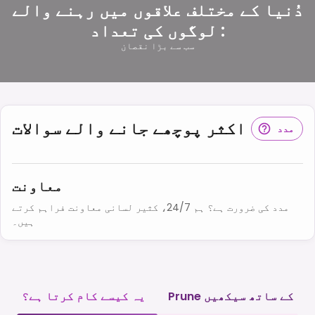
دُنیا کے مختلف علاقوں میں رہنے والے
لوگوں کی تعداد :
سب سے بڑا نقصان
اکثر پوچھے جانے والے سوالات
مدد
معاونت
مدد کی ضرورت ہے؟ ہم 24/7، کثیر لسانی معاونت فراہم کرتے
ہیں۔
Prune کے ساتھ سیکھیں
یہ کیسے کام کرتا ہے؟