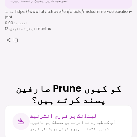
خصوصیات پر یقین رکھتے ہیں۔
https://www.latvia.travel/en/article/midsummer-celebration-
:
ماخذ
jani
اعتماد
:
0.99
12 months
اپ ڈیٹ سائیکل
:
صارفین Prune کو کیوں
پسند کرتے ہیں؟
لینڈنگ پر فوری انٹرنیٹ
آپ کے طیارے کے اترتے ہی منسلک ہو جائیں۔
کوئی انتظار نہیں، کوئی پریشانی نہیں