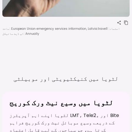
اعتماد
:
1
European Union emergency services information, Latvia.travel
:
ماخذ
Annually
:
اپ ڈیٹ سائیکل
لٹویا میں کنیکٹیویٹی اور
موبیلٹی
لٹویا میں وسیع نیٹ ورک کوریج
لٹویا اپنے اہم آپریٹرز LMT، Tele2، اور Bite
کے ذریعے وسیع موبائل نیٹ ورک کوریج فراہم
کرتا ہے، جو سیاحوں کے لیے قابل اعتماد