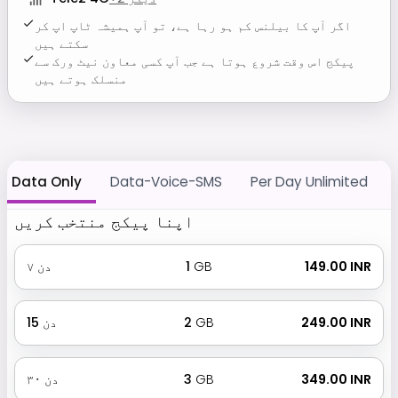
اگر آپ کا بیلنس کم ہو رہا ہے، تو آپ ہمیشہ ٹاپ اپ کر
سکتے ہیں
پیکج اس وقت شروع ہوتا ہے جب آپ کسی معاون نیٹ ورک سے
منسلک ہوتے ہیں
Data Only
Data-Voice-SMS
Per Day Unlimited
اپنا پیکج منتخب کریں
₹ 149.00 INR
GB
1
دن
۷
₹ 249.00 INR
GB
2
دن
15
₹ 349.00 INR
GB
3
دن
۳۰