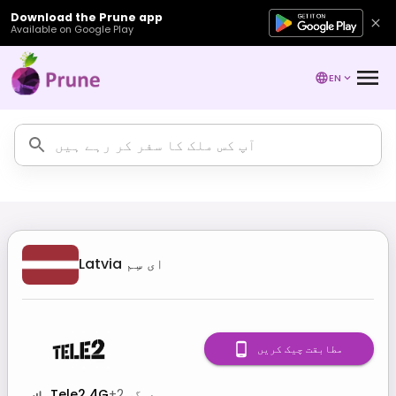
Download the Prune app
Available on Google Play
EN
ای سِم
Latvia
مطابقت چیک کریں
دیگر
2
+
Tele2 4G