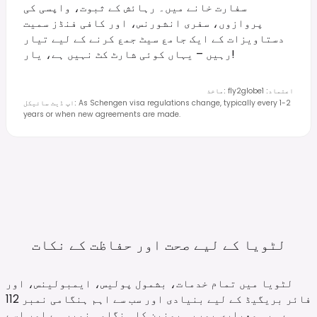
سفارت خانے میں۔ رہائش کے ثبوت، واپسی کی
پروازوں، سفری انشورنس، اور کافی فنڈز سمیت
دستاویزات کے ایک جامع سیٹ جمع کرنے کے لیے تیار
رہیں – یہاں کوئی شارٹ کٹ نہیں ہے، یار!
اعتماد
:
1
fly2globe
:
ماخذ
As Schengen visa regulations change, typically every 1-2
:
اپ ڈیٹ سائیکل
years or when new agreements are made.
لٹویا کے لیے صحت اور حفاظت کے
نکات
لٹویا میں تمام خدمات، بشمول پولیس، ایمبولینس، اور
فائر بریگیڈ کے لیے بنیادی اور سب سے اہم ہنگامی نمبر 112
ہے۔ یہ معیاری یورپی یونین کا ہنگامی نمبر ہے اور اسے