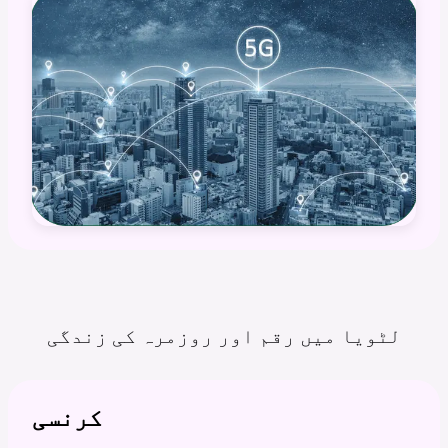
لٹویا میں رقم اور روزمرہ کی
زندگی
کرنسی