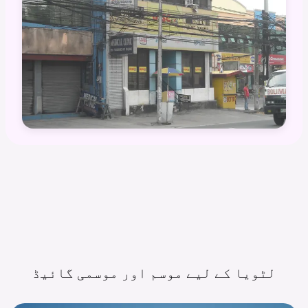
لٹویا کے لیے موسم اور موسمی
گائیڈ