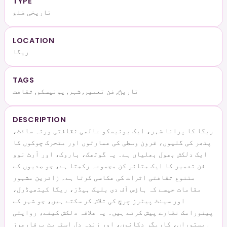
TYPE
تاریخی ضلع
LOCATION
ریگا
TAGS
تاریخ, فن تعمیر, شہر, یونیسکو, ثقافت
DESCRIPTION
ریگا کا پرانا شہر، ایک یونیسکو عالمی ثقافتی ورثہ سائٹ،
پتھر کی گلیوں، قرون وسطی کی عمارتوں اور متحرک چوکوں کا
ایک دلکش بھول بھلیاں ہے۔ یہ گوتھک، باروک، اور آرٹ نوو
فن تعمیر کا ایک متاثر کن مجموعہ رکھتا ہے، جو صدیوں کے
متنوع ثقافتی اثرات کی عکاسی کرتا ہے۔ زائرین مشہور
مقامات جیسے کہ ہاؤس آف دی بلیک ہیڈز، ریگا کیتھیڈرل،
اور سینٹ پیٹرز چرچ کی تلاش کر سکتے ہیں، جو شہر کے
پینورامک نظارے پیش کرتے ہیں۔ یہ علاقہ دلکش کیفے، روایتی
ریستوراں، کاریگر دکانوں، اور زندہ دل اسٹریٹ پرفارمرز