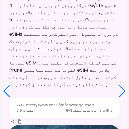
کنیکٹیویٹی کو یقینی بناتا ہے۔ 4G/LTE شہری
علاقوں، اہم سڑکوں اور آبادی والے علاقوں میں
وسی پیمانے پر دستیاب ہے، اور 5G شہروں میں
تیزی سے پھیل رہا ہے۔ فزیکل سم کارڈز اور
eSIMs دونوں اس مضبوط انفراسٹرکچر سے مستفید
ہوتے ہیں، جو بغیر کسی رکاوٹ کے انٹرنیٹ تک
رسائی اور مواصلات فراہم کرتے ہیں۔ سیاح
آسانی سے پہنچنے پر فزیکل سمز حاصل کر سکتے
ہیں یا eSIM کی سہولت کا انتخاب کر سکتے ہیں۔
Prune لٹویا کے لیے مسابقتی eSIM پلانز پیش
کرتا ہے، جو قابل اعتماد سروس فراہم کرنے کے
لیے ان قائم نیٹ ورکس کا استعمال کرتا ہے۔
https://www.lmt.lv/en/coverage-map
:
ماخذ
3-6 months
اپ ڈیٹ سائیکل
:
اعتماد
:
0.9