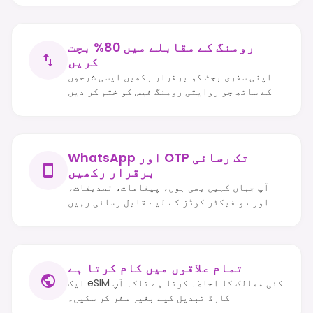
رومنگ کے مقابلے میں 80% بچت
کریں
اپنی سفری بجٹ کو برقرار رکھیں ایسی شرحوں
کے ساتھ جو روایتی رومنگ فیس کو ختم کر دیں
WhatsApp اور OTP تک رسائی
برقرار رکھیں
آپ جہاں کہیں بھی ہوں، پیغامات، تصدیقات،
اور دو فیکٹر کوڈز کے لیے قابل رسائی رہیں
تمام علاقوں میں کام کرتا ہے
ایک eSIM کئی ممالک کا احاطہ کرتا ہے تاکہ آپ
کارڈ تبدیل کیے بغیر سفر کر سکیں۔