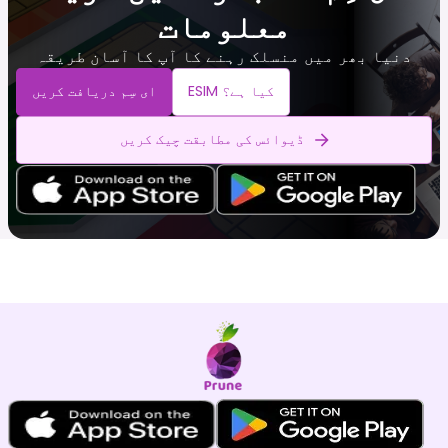
معلومات
دنیا بھر میں منسلک رہنے کا آپ کا آسان طریقہ
ESIM کیا ہے؟
ای سِم دریافت کریں
ڈیوائس کی مطابقت چیک کریں