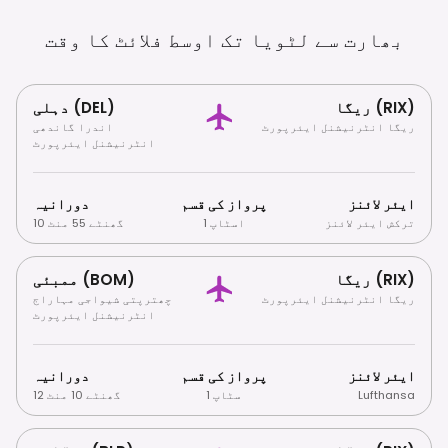
بھارت سے لٹویا تک اوسط فلائٹ کا
وقت
ریگا (RIX)
دہلی (DEL)
ریگا انٹرنیشنل ایئرپورٹ
اندرا گاندھی
انٹرنیشنل ایئرپورٹ
ایئر لائنز
پرواز کی قسم
دورانیہ
ترکش ایئر لائنز
1 اسٹاپ
10 گھنٹے 55 منٹ
ریگا (RIX)
ممبئی (BOM)
ریگا انٹرنیشنل ایئرپورٹ
چھترپتی شیواجی مہاراج
انٹرنیشنل ایئرپورٹ
ایئر لائنز
پرواز کی قسم
دورانیہ
Lufthansa
1 سٹاپ
12 گھنٹے 10 منٹ