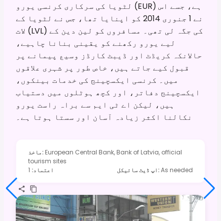
لٹویا کی سرکاری کرنسی یورو (EUR) ہے، جسے اس
نے 1 جنوری 2014 کو اپنایا تھا، جس نے لٹویا کے
لات (LVL) کی جگہ لی تھی۔ مسافروں کو لین دین کے
لیے یورو رکھنے کو یقینی بنانا چاہیے،
حالانکہ کریڈٹ اور ڈیبٹ کارڈز وسیع پیمانے پر
قبول کیے جاتے ہیں، خاص طور پر شہری علاقوں
میں۔ کرنسی ایکسچینج کی خدمات بینکوں،
ایکسچینج دفاتر، اور کچھ ہوٹلوں میں دستیاب
ہیں، لیکن اے ٹی ایم سے براہ راست یورو
نکالنا اکثر زیادہ آسان اور سستا ہوتا ہے۔
European Central Bank, Bank of Latvia, official
:
ماخذ
tourism sites
As needed
:
اپ ڈیٹ سائیکل
اعتماد
:
1