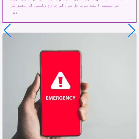
تو ہمیشہ اپنے موبائل فون کو چارج رکھیں کا یقین کر
لیں۔