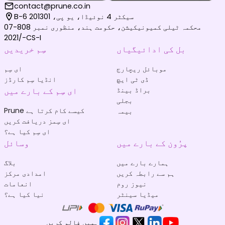
contact@prune.co.in
B-6 سیکٹر 4 نوئیڈا، یو پی، 201301
محکمہ ٹیلی کمیونیکیشن، حکومت ہند، منظوری نمبر 808-07
/2021-CS-I
بل کی ادائیگیاں
سِم خریدیں
موبائل ریچارج
ای سِم
ڈی ٹی ایچ
انڈیا سِم کارڈز
براڈ بینڈ
ای سِم کے بارے میں
بجلی
Prune کیسے کام کرتا ہے
بیمہ
ای سِمز دریافت کریں
ای سِم کیا ہے؟
پرُون کے بارے میں
وسائل
ہمارے بارے میں
بلاگ
ہم سے رابطہ کریں
امدادی مرکز
نیوز روم
انعامات
میڈیا سینٹر
نیا کیا ہے؟
ہمیں فالو کریں