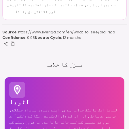
سے بھرا ہوا ہے، جو اسے لٹویا کے دارالحکومت کا تاریخی
اور ثقافتی دل بناتا ہے۔
Source:
https://www.liveriga.com/en/what-to-see/old-riga
Confidence:
0.98
Update Cycle:
12 months
منزل کا خلاصہ
لٹویا
لٹویا ایک بالٹک جواہر ہے جو اپنے وسیع، بے داغ جنگلات،
خوبصورت ساحل، اور اس کے دارالحکومت ریگا کے دلکش آرٹ
نوو فن تعمیر کے لیے جانا جاتا ہے۔ یہ قرون وسطی کی
تاریخ، متحرک ثقافت، اور پرسکون قدرتی مناظر کا ایک