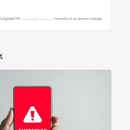
Annually or as policies change
:
اپ ڈیٹ سائیکل
اعتماد
:
0.98
fly2globe
گ