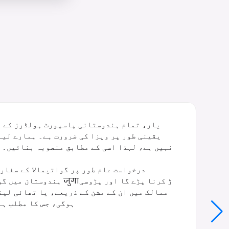
یار، تمام ہندوستانی پاسپورٹ ہولڈرز کے لی
یقینی طور پر ویزا کی ضرورت ہے۔ ہمارے لیے
نہیں ہے، لہذا اسی کے مطابق منصوبہ بنائیں۔ یہ
درخواست عام طور پر گواتیمالا کے سفار
ہندوستان میں گواتیمالا
ممالک میں ان کے مشن کے ذریعے، یا تھائی لی
ہوگی، جس کا مطلب ہے