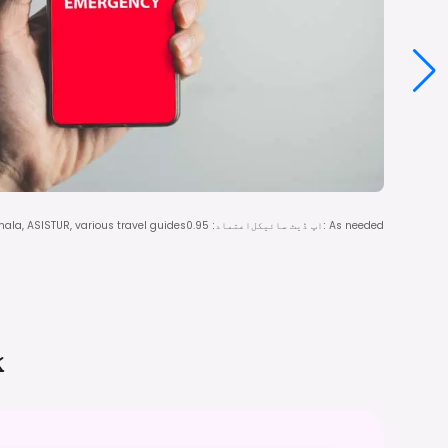
As needed
:
اپ ڈیٹ سائیکل
اعتماد
:
0.95
ala, ASISTUR, various travel guides
گ