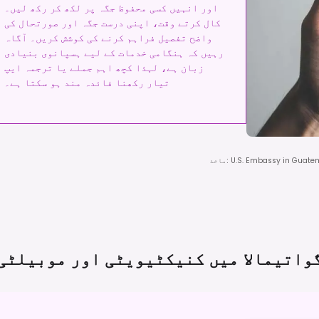
اور انہیں کسی محفوظ جگہ پر لکھ کر رکھ لیں۔
کال کرتے وقت، اپنی درست جگہ اور صورتحال کی
واضح تفصیل فراہم کرنے کی کوشش کریں۔ آگاہ
رہیں کہ ہنگامی خدمات کے لیے ہسپانوی بنیادی
زبان ہے، لہذا کچھ اہم جملے یا ترجمہ ایپ
تیار رکھنا فائدہ مند ہو سکتا ہے۔
U.S. Embassy in Guatem
:
ماخذ
واتیمالا میں کنیکٹیویٹی اور
موبیلٹی