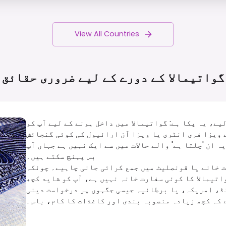
View All Countries
گواتیمالا کے دورے کے لیے ضروری
حقائق
ے، یہ پکا ہے: گواتیمالا میں داخل ہونے کے لیے آپ کو
 ویزا فری انٹری یا ویزا آن ارائیول کی کوئی گنجائش
 ان 'چلتا ہے' والے حالات میں سے ایک نہیں ہے جہاں آپ
بس پہنچ سکتے ہیں۔
ت خانے یا قونصلیٹ میں جمع کرائی جانی چاہیے۔ چونکہ
 کا کوئی سفارت خانہ نہیں ہے، آپ کو شاید کچھ जुगाڑ کرنا پڑے گا اور پڑوسی
نڈ، امریکہ، یا برطانیہ جیسی جگہوں پر درخواست دینی
 کہ کچھ زیادہ منصوبہ بندی اور کاغذات کا کام، باس۔