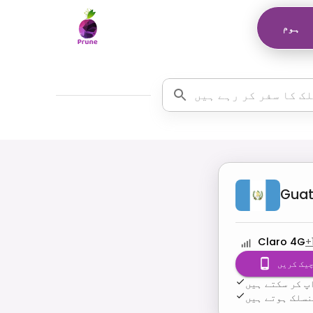
ہوم
Gua
Claro 4G
+
یک کریں
پ کر سکتے ہیں
نسلک ہوتے ہیں