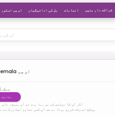
شراکت دار بنیں
انعامات
بل کی ادائیگیاں
ای سِم اسٹور
ای سِم
temala
دیگر
1
مطابقت چ
اگر آپ کا بیلنس کم ہو رہا ہے، تو آپ ہمیشہ ٹاپ ا
پیکج اس وقت شروع ہوتا ہے جب آپ کسی معاون نیٹ ورک سے م