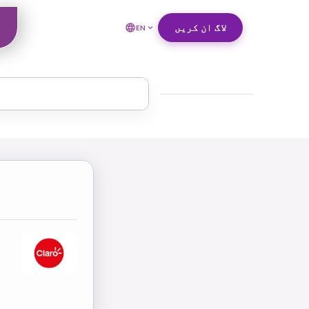
لاگ ان کریں
EN