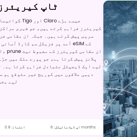
ٹاپ کیریئرز 
گواتیمالا کی
کیریئرز فراہم کرتے ہیں، جو شہری مراکز،
آمد پر فزیکل سم کارڈ آسانی سے 
اخ
لیے ایک ڈیجیٹل متبادل فراہم کرتا ہے۔ ت
دیہی علاقوں میں کوریج غیر متوقع ہو س
لیے مخص
6 months
اپ ڈیٹ سائیکل
:
اعتماد
:
0.9