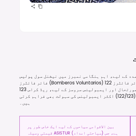
 لیے، اہم ہنگامی نمبرز میں نیشنل سول پولیس (PNC) 110 پر، رضاکار
فائر فائٹرز (Bomberos Voluntarios) 122 پر، اور میونسپل فائر فائٹرز (Bomberos Municipales)
123 پر شامل ہیں۔ طبی ہنگامی صورتحال اور ایمبولینس سروسز کے لیے، ریڈ کراس (Cruz Roja) سے 128
پر رابطہ کیا جا سکتا ہے، حالانکہ فائر سروسز (122/123) اکثر ایمبولینس کی سہولت بھی فراہم کرتی
ہیں۔
بین الاقوامی سیاحوں کے لیے ایک خاص طور پر
قیمتی وسیلہ ASISTUR (سیاحتی امداد) ہے، جس