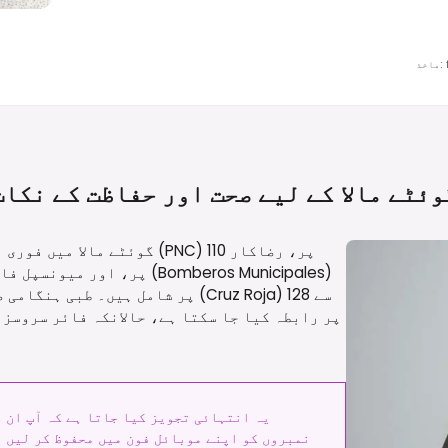
:
ماخذ
وئٹے مالا کے لیے صحت اور حفاظت کے
نکات
گوئٹے مالا میں فوری مدد کے
یہ انتہائی تجویز کیا جاتا ہے کہ آپ ان
نمبروں کو اپنے موبائل فون میں محفوظ کر لیں