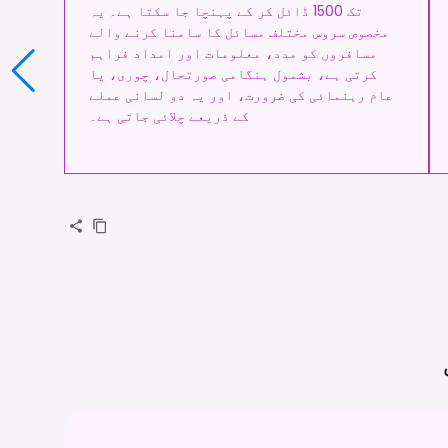
تک 1500 ڈائل کر کے پہنچا جا سکتا ہے۔ یہ
مخصوص سروس مختلف مسائل کا سامنا کرنے والے
مسافروں کو مدد، معلومات اور امداد فراہم
کرتی ہے، بشمول ہنگامی صورتحال، چوری، یا
عام رہنمائی کی ضرورت، اور یہ دو لسانی عملے
کے ذریعے چلائی جاتی ہے۔