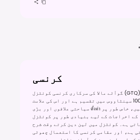
کرنسی
گوآٹے مالا کی سرکاری کرنسی کوئٹزل (GTQ) ہے، جس کا نام ملک کے قومی پرندے کے نام
پر رکھا گیا ہے۔ یہ 100 سینٹاووس میں تقسیم ہے اور اس کی علامت 'Q' ہے۔ اگرچہ بڑے
سیاحتی علاقوں اور بڑی ตั้งค่า میں امریکی ڈالر قبول کیے جا سکتے ہیں، خاص طور پر
 کے اخراجات کے لیے بنیادی طور پر کوئٹزل
اتی ہے۔ کوئٹزل میں لین دین کرتے وقت شرح
ی ہے، اور مقامی کرنسی کا استعمال چھوٹی
کے لیے لین دین کو آسان بناتا ہے۔ شہروں