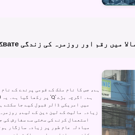
вате مالا میں رقم اور روزمرہ کی
زندگی
زیادہ مالیت کے لین دین کے لیے، روزمرہ
استعمال کرنے کی سختی سے سفارش کی ج
مبادلہ عام طور پر زیادہ سازگار ہوت
دکانوں، بازاروں اور پبلک ٹرانسپورٹ 