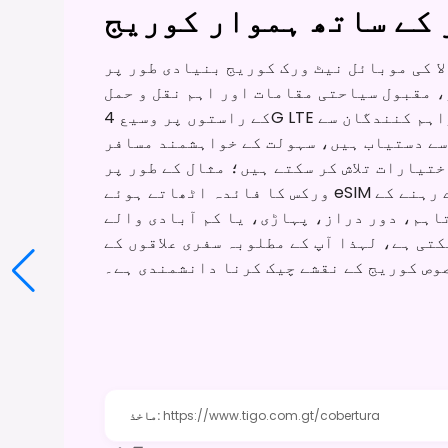
کے ساتھ ہموار کوریج
 موبائل نیٹ ورک کوریج بنیادی طور پر Tigo اور Claro جیسے بڑے
 مقبول سیاحتی مقامات اور اہم نقل و حمل
کے راستوں پر وسیع 4G LTE سروس پیش کرتے ہیں۔ جبکہ ان مقامی فراہم کنندگان سے
دستیاب ہیں، سہولت کے خواہشمند مسافر eSIM کے
تیارات تلاش کر سکتے ہیں؛ مثال کے طور پر، prune ان مقامی کیریئرز کے مضبوط نیٹ
ورکس کا فائدہ اٹھاتے ہوئے eSIM پلانز پیش کرتا ہے، جو پورے ملک میں جڑے رہنے کے
اہم، دور دراز، پہاڑی، یا کم آبادی والے
کتی ہے، لہذا آپ کے مطلوبہ سفری علاقوں کے
وص کوریج کے نقشے چیک کرنا دانشمندی ہے۔
https://www.tigo.com.gt/cobertura
:
ماخذ