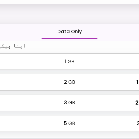
Data Only
اپنا پیکج
1
GB
2
GB
₹
3
GB
₹
5
GB
₹