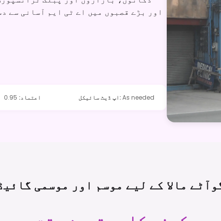
اور بڑے قصبوں میں اے ٹی ایم آسانی سے د
As needed
:
اپ ڈیٹ سائیکل
اعتماد
:
0.95
وآٹے مالا کے لیے موسم اور موسمی
گائیڈ
ورہ کرنے کا بہترین وقت