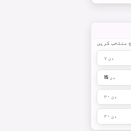
 منتخب کریں
دن
۷
دن
15
دن
۳۰
دن
۳۰