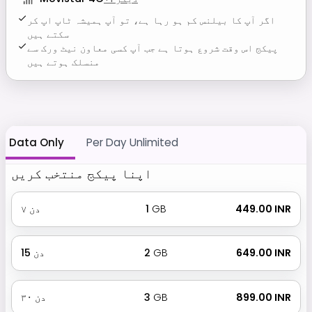
اگر آپ کا بیلنس کم ہو رہا ہے، تو آپ ہمیشہ ٹاپ اپ کر
سکتے ہیں
پیکج اس وقت شروع ہوتا ہے جب آپ کسی معاون نیٹ ورک سے
منسلک ہوتے ہیں
Data Only
Per Day Unlimited
اپنا پیکج منتخب کریں
₹ 449.00 INR
GB
1
دن
۷
₹ 649.00 INR
GB
2
دن
15
₹ 899.00 INR
GB
3
دن
۳۰