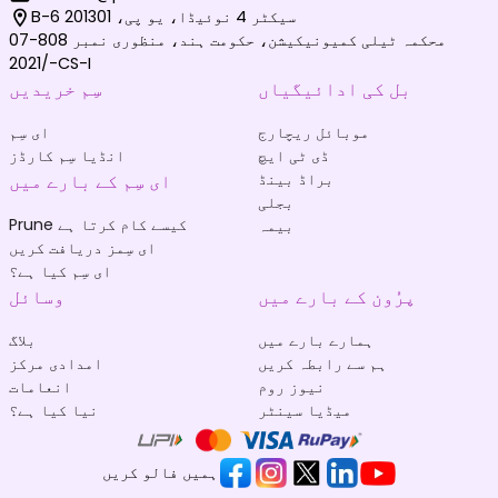
B-6 سیکٹر 4 نوئیڈا، یو پی، 201301
محکمہ ٹیلی کمیونیکیشن، حکومت ہند، منظوری نمبر 808-07
/2021-CS-I
بل کی ادائیگیاں
سِم خریدیں
موبائل ریچارج
ای سِم
ڈی ٹی ایچ
انڈیا سِم کارڈز
براڈ بینڈ
ای سِم کے بارے میں
بجلی
Prune کیسے کام کرتا ہے
بیمہ
ای سِمز دریافت کریں
ای سِم کیا ہے؟
پرُون کے بارے میں
وسائل
ہمارے بارے میں
بلاگ
ہم سے رابطہ کریں
امدادی مرکز
نیوز روم
انعامات
میڈیا سینٹر
نیا کیا ہے؟
ہمیں فالو کریں