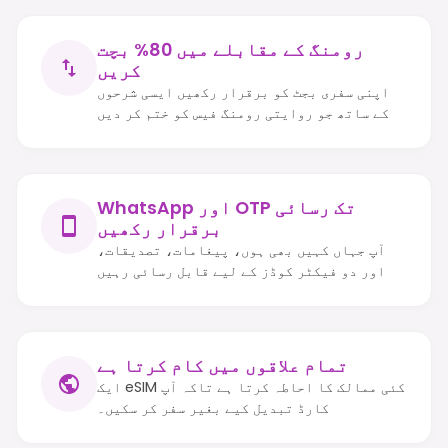
رومنگ کے مقابلے میں 80% بچت
کریں
اپنی سفری بجٹ کو برقرار رکھیں ایسی شرحوں
کے ساتھ جو روایتی رومنگ فیس کو ختم کر دیں
WhatsApp اور OTP تک رسائی
برقرار رکھیں
آپ جہاں کہیں بھی ہوں، پیغامات، تصدیقات،
اور دو فیکٹر کوڈز کے لیے قابل رسائی رہیں
تمام علاقوں میں کام کرتا ہے
ایک eSIM کئی ممالک کا احاطہ کرتا ہے تاکہ آپ
کارڈ تبدیل کیے بغیر سفر کر سکیں۔