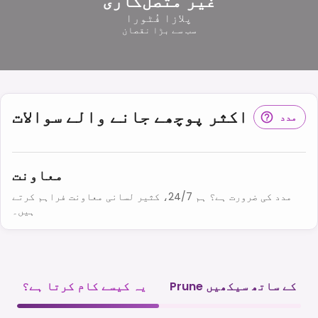
غیر متصل‌کاری
پلازا فُٹورا
سب سے بڑا نقصان
اکثر پوچھے جانے والے سوالات
مدد
معاونت
مدد کی ضرورت ہے؟ ہم 24/7، کثیر لسانی معاونت فراہم کرتے
ہیں۔
Prune کے ساتھ سیکھیں
یہ کیسے کام کرتا ہے؟