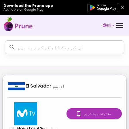
Download the Prune app
Available on Google Play
EN
ای سِم
El Salvador
مطابقت چیک کریں
دیگر
1
+
Movistar 4G