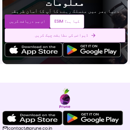
معلومات
دنیا بھر میں منسلک رہنے کا آپ کا آسان طریقہ
ESIM کیا ہے؟
ای سِم دریافت کریں
ڈیوائس کی مطابقت چیک کریں
contact@prune.co.in