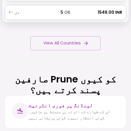
₹ 1549.00 INR
GB
5
دن
۳۰
View All Countries
صارفین Prune کو کیوں
پسند کرتے ہیں؟
لینڈنگ پر فوری انٹرنیٹ
آپ کے طیارے کے اترتے ہی منسلک ہو جائیں۔
کوئی انتظار نہیں، کوئی پریشانی نہیں