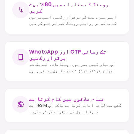
رومنگ کے مقابلے میں 80% بچت
کریں
اپنی سفری بجٹ کو برقرار رکھیں ایسی شرحوں
کے ساتھ جو روایتی رومنگ فیس کو ختم کر دیں
WhatsApp اور OTP تک رسائی
برقرار رکھیں
آپ جہاں کہیں بھی ہوں، پیغامات، تصدیقات،
اور دو فیکٹر کوڈز کے لیے قابل رسائی رہیں
تمام علاقوں میں کام کرتا ہے
ایک eSIM کئی ممالک کا احاطہ کرتا ہے تاکہ آپ
کارڈ تبدیل کیے بغیر سفر کر سکیں۔