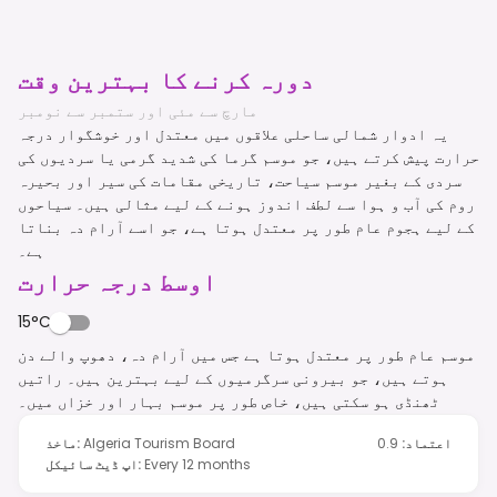
دورہ کرنے کا بہترین وقت
مارچ سے مئی اور ستمبر سے نومبر
یہ ادوار شمالی ساحلی علاقوں میں معتدل اور خوشگوار درجہ
حرارت پیش کرتے ہیں، جو موسم گرما کی شدید گرمی یا سردیوں کی
سردی کے بغیر موسم سیاحت، تاریخی مقامات کی سیر اور بحیرہ
روم کی آب و ہوا سے لطف اندوز ہونے کے لیے مثالی ہیں۔ سیاحوں
کے لیے ہجوم عام طور پر معتدل ہوتا ہے، جو اسے آرام دہ بناتا
ہے۔
اوسط درجہ حرارت
15°C
موسم عام طور پر معتدل ہوتا ہے جس میں آرام دہ، دھوپ والے دن
ہوتے ہیں، جو بیرونی سرگرمیوں کے لیے بہترین ہیں۔ راتیں
ٹھنڈی ہو سکتی ہیں، خاص طور پر موسم بہار اور خزاں میں۔
اعتماد
:
0.9
Algeria Tourism Board
:
ماخذ
Every 12 months
:
اپ ڈیٹ سائیکل