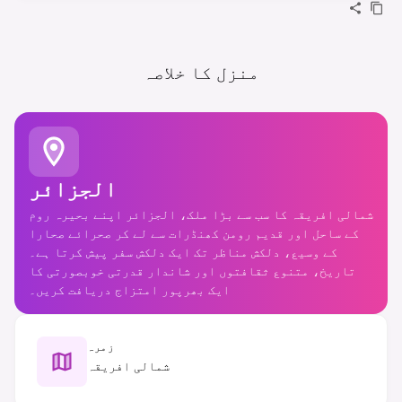
منزل کا خلاصہ
الجزائر
شمالی افریقہ کا سب سے بڑا ملک، الجزائر اپنے بحیرہ روم
کے ساحل اور قدیم رومن کھنڈرات سے لے کر صحرائے صحارا
کے وسیع، دلکش مناظر تک ایک دلکش سفر پیش کرتا ہے۔
تاریخ، متنوع ثقافتوں اور شاندار قدرتی خوبصورتی کا
ایک بھرپور امتزاج دریافت کریں۔
زمرہ
شمالی افریقہ