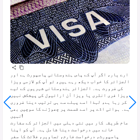
ارے یار، اگر آپ کے پاس ہندوستانی پاسپورٹ ہے اور
الجزائر کا خواب دیکھ رہے ہیں، تو آپ کو لازمی ویزا
کی ضرورت ہے۔ الجزائر ہندوستانی شہریوں کے لیے
ویزا فری انٹری یا ویزا آن ارائیول کی پیشکش نہیں
کر رہا ہے، لہذا اسے پہلے سے ہی ترتیب دینا ضروری
ہے۔ ہوائی اڈے پر اسے قسمت پر چھوڑنے کا سوچیں بھی
نہیں!
عام طریقہ کار میں نئی ​​دہلی میں الجزائر کے سفارت
خانے میں درخواست دینا شامل ہے۔ آپ کو اپنا
پاسپورٹ، درخواست فارم، تصاویر، فلائٹ کا سفر