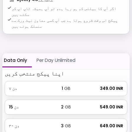
اگر آپ کا بیلنس کم ہو رہا ہے، تو آپ ہمیشہ ٹاپ اپ کر
سکتے ہیں
پیکج اس وقت شروع ہوتا ہے جب آپ کسی معاون نیٹ ورک سے
منسلک ہوتے ہیں
Data Only
Per Day Unlimited
اپنا پیکج منتخب کریں
₹ 349.00 INR
GB
1
دن
۷
₹ 549.00 INR
GB
2
دن
15
₹ 649.00 INR
GB
3
دن
۳۰