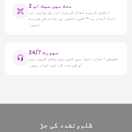
2 منٹ میں سیٹ اپ
اسکین کریں، فعال کریں، اور چل پڑیں۔ یہ
اتنا آسان ہے — کسی اسٹور پر جانے کی ضرورت
نہیں۔
24/7 سپورٹ
حقیقی انسان دنیا میں کسی بھی وقت، کہیں بھی
آپ کی مدد کے لیے تیار ہیں۔
ظلم‌وتشدد کی جڑ
سب سے بڑا نقصان