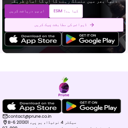
دنیا بھر میں منسلک رہنے کا آپ کا آسان طریقہ
ESIM کیا ہے؟
ای سِم دریافت کریں
ڈیوائس کی مطابقت چیک کریں
contact@prune.co.in
B-6 سیکٹر 4 نوئیڈا، یو پی، 201301