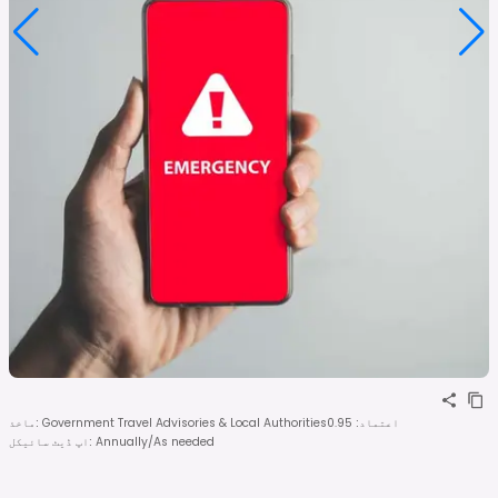
اعتماد
:
0.95
Government Travel Advisories & Local Authorities
:
ماخذ
Annually/As needed
:
اپ ڈیٹ سائیکل