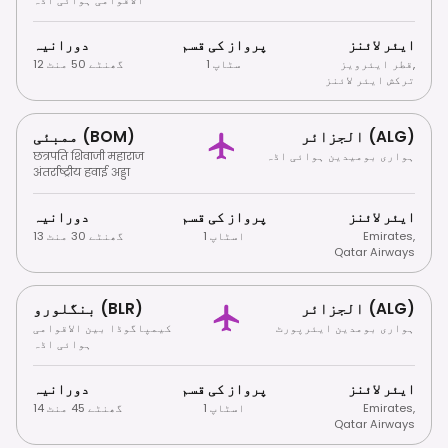
ایئر لائنز
پرواز کی قسم
دورانیہ
,
قطر ایئرویز
1 سٹاپ
12 گھنٹے 50 منٹ
ترکش ایئر لائنز
الجزائر (ALG)
ممبئی (BOM)
ہواری بومیدین ہوائی اڈہ
छत्रपति शिवाजी महाराज
अंतर्राष्ट्रीय हवाई अड्डा
ایئر لائنز
پرواز کی قسم
دورانیہ
,
Emirates
1 اسٹاپ
13 گھنٹے 30 منٹ
Qatar Airways
الجزائر (ALG)
بنگلورو (BLR)
ہواری بومدین ایئرپورٹ
کیمپاگوڈا بین الاقوامی
ہوائی اڈہ
ایئر لائنز
پرواز کی قسم
دورانیہ
,
Emirates
1 اسٹاپ
14 گھنٹے 45 منٹ
Qatar Airways