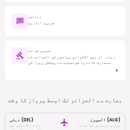
زبانیں
عربی، امازیغ
خصوصی قواعد
زیادہ تر بین الاقوامی سیاحوں کو الجزائر کے
سفارت خانے یا قونصلیٹ سے پیشگی ویزا کی
ضرورت ہوتی ہے۔ دائیں ہاتھ کا ٹریفک۔ قدامت
>
پسند لباس کا مشورہ دیا جاتا ہے، خاص طور پر
مذہبی مقامات اور بڑے شہروں کے باہر دورہ
کرتے وقت۔
بھارت سے الجزائر تک اوسط پرواز کا
وقت
الجیرز (ALG)
دہلی (DEL)
ہواری بومیدین ہوائی اڈہ
اندر ا گاندھی بین
الاقوامی ہوائی اڈہ