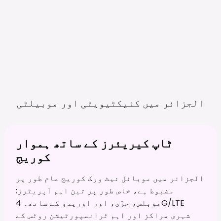
الجزائر میں کنیکٹیویٹی اور
موبیلٹی
ٹاپ کیریئرز کے ساتھ ہموار
کوریج
الجزائر میں موبائل نیٹ ورک کوریج عام طور پر
مضبوط ہے، خاص طور پر تین اہم آپریٹرز:
موبلس، جزّی، اور اوریدو کے ساتھ۔ 4G/LTE
شہری مراکز اور اہم ٹرانسپورٹیشن روٹس کے