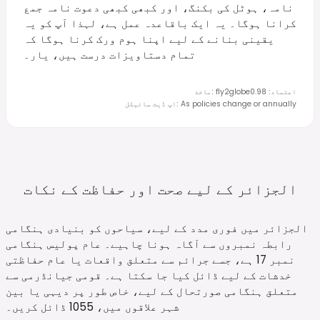
نامہ، ہوٹل کی بکنگ، اور کبھی کبھی دعوت نامہ جمع
کرانا ہوگا۔ یہ ایک باقاعدہ عمل ہے، لہذا آپ کو یہ
یقینی بنانے کے لیے اپنا ہوم ورک کرنا ہوگا کہ
تمام دستاویزات درست ہیں، یار۔
اعتماد
:
0.98
fly2globe
:
ماخذ
As policies change or annually
:
اپ ڈیٹ سائیکل
الجزائر کے لیے صحت اور حفاظت کے
نکات
الجزائر میں فوری مدد کے لیے، سیاحوں کو بنیادی ہنگامی
رابطہ نمبروں سے آگاہ ہونا چاہیے۔ عام پولیس ہنگامی
نمبر 17 ہے، جسے جرائم سے متعلق واقعات یا عام حفاظتی
خدشات کے لیے ڈائل کیا جا سکتا ہے۔ قومی جیانڈرمی سے
متعلق ہنگامی صورتحال کے لیے، خاص طور پر دیہی یا بین
شہر علاقوں میں، 1055 ڈائل کریں۔