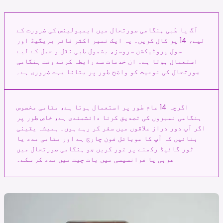
آگ یا طبی ہنگامی صورتحال میں ایمبولینس کی ضرورت کے
لیے، 14 پر کال کریں۔ یہ ایک نمبر اکثر فائر بریگیڈ اور
سول پروٹیکشن سروسز، بشمول طبی نقل و حمل کے لیے
استعمال ہوتا ہے۔ ان خدمات سے رابطہ کرتے وقت ہنگامی
صورتحال کی نوعیت کو واضح طور پر بتانا بہت ضروری ہے۔
اگرچہ 14 عام طور پر استعمال ہوتا ہے، مقامی مخصوص
ہنگامی نمبروں کی تصدیق کرنا دانشمندی ہے، خاص طور پر
اگر آپ دور دراز علاقوں میں سفر کر رہے ہوں۔ ہمیشہ یقینی
بنائیں کہ آپ کا موبائل فون چارج ہے اور مقامی مدد یا
ٹور گائیڈ رکھنے پر غور کریں جو ہنگامی صورتحال میں
عربی یا فرانسیسی میں بات چیت میں مدد کر سکے۔