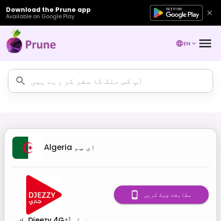
Download the Prune app
Available on Google Play
EN
ای سِم
Algeria
مطابقت چیک کریں
دیگر
1
+
Djeezy 4G