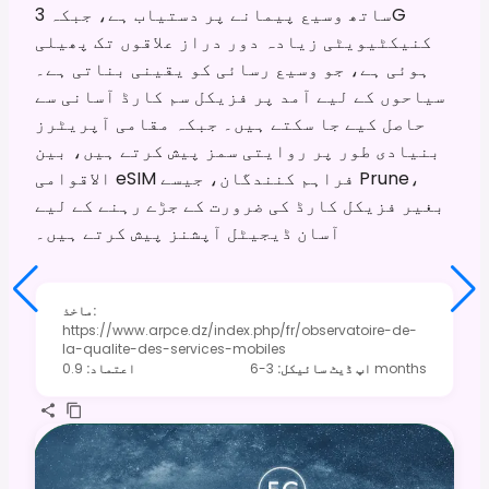
ساتھ وسیع پیمانے پر دستیاب ہے، جبکہ 3G
کنیکٹیویٹی زیادہ دور دراز علاقوں تک پھیلی
ہوئی ہے، جو وسیع رسائی کو یقینی بناتی ہے۔
سیاحوں کے لیے آمد پر فزیکل سم کارڈ آسانی سے
حاصل کیے جا سکتے ہیں۔ جبکہ مقامی آپریٹرز
بنیادی طور پر روایتی سمز پیش کرتے ہیں، بین
الاقوامی eSIM فراہم کنندگان، جیسے Prune،
بغیر فزیکل کارڈ کی ضرورت کے جڑے رہنے کے لیے
آسان ڈیجیٹل آپشنز پیش کرتے ہیں۔
:
ماخذ
https://www.arpce.dz/index.php/fr/observatoire-de-
la-qualite-des-services-mobiles
3-6 months
اپ ڈیٹ سائیکل
:
اعتماد
:
0.9