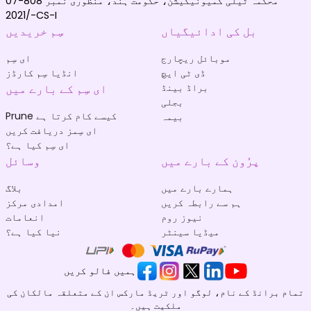
محکمہ ٹیلی کمیونیکیشن، حکومت ہند، منظوری نمبر 808-07
/2021-CS-I
بل کی ادائیگیاں
سِم خریدیں
موبائل ریچارج
ای سِم
ڈی ٹی ایچ
انڈیا سِم کارڈز
براڈ بینڈ
ای سِم کے بارے میں
بجلی
Prune کیسے کام کرتا ہے
بیمہ
ای سِمز دریافت کریں
ای سِم کیا ہے؟
پرُون کے بارے میں
وسائل
ہمارے بارے میں
بلاگ
ہم سے رابطہ کریں
امدادی مرکز
نیوز روم
انعامات
میڈیا سینٹر
نیا کیا ہے؟
ہمیں فالو کریں
تمام برانڈ کے نام، لوگو اور ٹریڈ مارکس ان کے متعلقہ مالکان کی
ملکیت ہیں۔