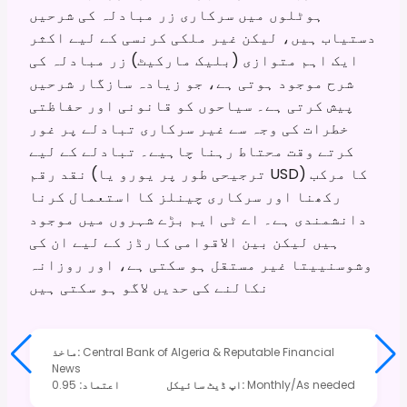
ہوٹلوں میں سرکاری زر مبادلہ کی شرحیں
دستیاب ہیں، لیکن غیر ملکی کرنسی کے لیے اکثر
ایک اہم متوازی (بلیک مارکیٹ) زر مبادلہ کی
شرح موجود ہوتی ہے، جو زیادہ سازگار شرحیں
پیش کرتی ہے۔ سیاحوں کو قانونی اور حفاظتی
خطرات کی وجہ سے غیر سرکاری تبادلے پر غور
کرتے وقت محتاط رہنا چاہیے۔ تبادلے کے لیے
نقد رقم (ترجیحی طور پر یورو یا USD) کا مرکب
رکھنا اور سرکاری چینلز کا استعمال کرنا
دانشمندی ہے۔ اے ٹی ایم بڑے شہروں میں موجود
ہیں لیکن بین الاقوامی کارڈز کے لیے ان کی
وشوسنییتا غیر مستقل ہو سکتی ہے، اور روزانہ
نکالنے کی حدیں لاگو ہو سکتی ہیں
Central Bank of Algeria & Reputable Financial
:
ماخذ
News
Monthly/As needed
:
اپ ڈیٹ سائیکل
اعتماد
:
0.95