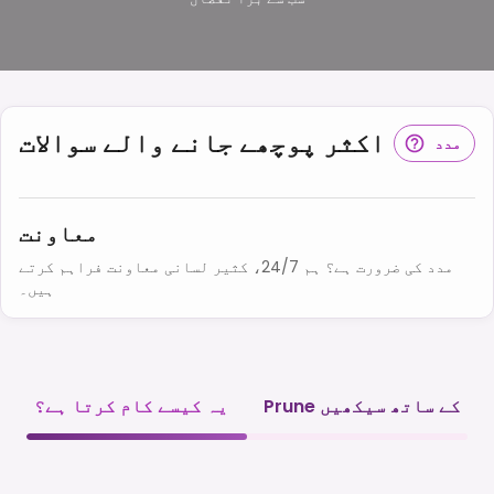
اکثر پوچھے جانے والے سوالات
مدد
معاونت
مدد کی ضرورت ہے؟ ہم 24/7، کثیر لسانی معاونت فراہم کرتے
ہیں۔
Prune کے ساتھ سیکھیں
یہ کیسے کام کرتا ہے؟