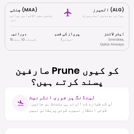
الجیرز (ALG)
چنئی (MAA)
ہواری بومدین ایئرپورٹ
چنئی بین الاقوامی ہوائی
اڈہ
ایئر لائنز
پرواز کی قسم
دورانیہ
,
Emirates
1 اسٹاپ
15 گھنٹے 10 منٹ
Qatar Airways
صارفین Prune کو کیوں
پسند کرتے ہیں؟
لینڈنگ پر فوری انٹرنیٹ
آپ کے طیارے کے اترتے ہی منسلک ہو جائیں۔
کوئی انتظار نہیں، کوئی پریشانی نہیں