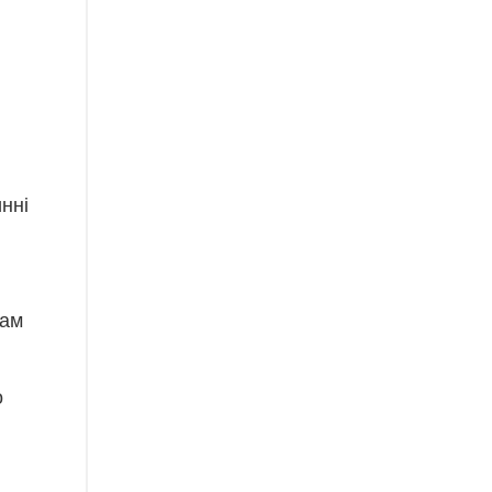
нні
вам
о