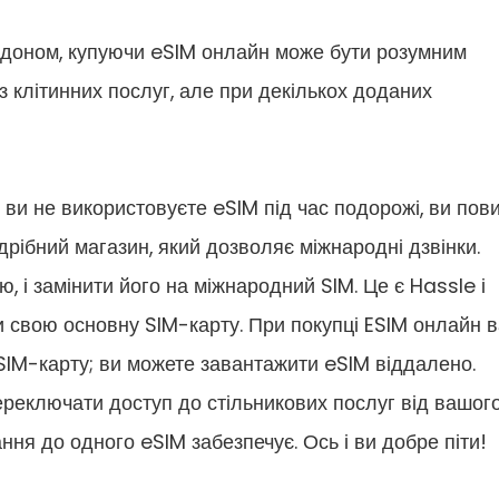
рдоном, купуючи eSIM онлайн може бути розумним
з клітинних послуг, але при декількох доданих
 ви не використовуєте eSIM під час подорожі, ви пови
дрібний магазин, який дозволяє міжнародні дзвінки.
, і замінити його на міжнародний SIM. Це є Hassle і
и свою основну SIM-карту. При покупці ESIM онлайн 
SIM-карту; ви можете завантажити eSIM віддалено.
переключати доступ до стільникових послуг від вашог
ня до одного eSIM забезпечує. Ось і ви добре піти!