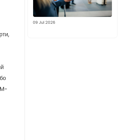
09 Jul 2026
рти,
ий
або
IM-