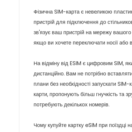
Фізична SIM-карта є невеликою пластик
пристрій для підключення до стільников
зв'язує ваш пристрій на мережу вашого 
якщо ви хочете переключати носії або 
На відміну від ESIM є цифровим SIM, я
дистанційно. Вам не потрібно вставлят
плани без необхідності запускати SIM-к
карти, пропонують більш гнучкість та з
потребують декількох номерів.
Чому купуйте картку eSIM при поїздці н