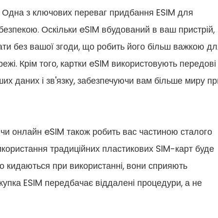
и : Одна з ключових переваг придбання ESIM для
безпекою. Оскільки eSIM вбудований в ваш пристрій,
ати без вашої згоди, що робить його більш важкою д
ежі. Крім того, картки eSIM використовують передові
их даних і зв'язку, забезпечуючи вам більше миру пр
чи онлайн eSIM також робить вас частиною сталого
користання традиційних пластикових SIM-карт буде
то кидаються при використанні, вони сприяють
окупка ESIM передбачає віддалені процедури, а не