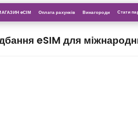
Стати па
МАГАЗИН eСІМ
Оплата рахунків
Винагороди
дбання eSIM для міжнарод