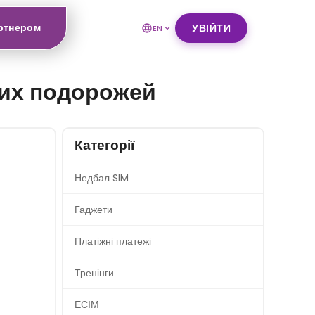
ртнером
УВІЙТИ
EN
них подорожей
Категорії
Недбал SIM
Гаджети
Платіжні платежі
Тренінги
ЕСІМ