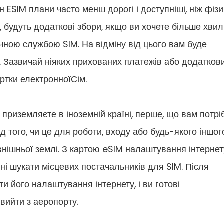
йн ESIM плани часто менш дорогі і доступніші, ніж фіз
, будуть додаткові збори, якщо ви хочете більше хви
зичною службою SIM. На відміну від цього вам буде
. Зазвичай ніяких прихованих платежів або додатков
артки електронноїСім.
и приземляєте в іноземній країні, перше, що вам потрі
д того, чи це для роботи, входу або будь-якого іншог
внішньої землі. З картою eSIM налаштування інтернет
ні шукати місцевих постачальників для SIM. Після
 його налаштування інтернету, і ви готові
 вийти з аеропорту.