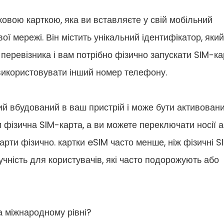
овою карткою, яка ви вставляєте у свій мобільний
ої мережі. Він містить унікальний ідентифікатор, який
перевізника і вам потрібно фізично запускати SIM-ка
використовувати інший номер телефону.
кий вбудований в ваш пристрій і може бути активован
и фізична SIM-карта, а ви можете переключати носії 
арти фізично. картки eSIM часто менше, ніж фізичні S
ручність для користувачів, які часто подорожують або
а міжнародному рівні?