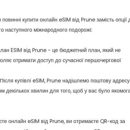
повинні купити онлайн eSIM від Prune замість опції 
го наступного міжнародного подорожі:
ан ESIM від Prune - це бюджетний план, який не
воляє отримати доступ до сучасної першочергової
 Після купівлі eSIM, Prune надішлемо поштову адресу
ом декількох хвилин для того, щоб у вас було якомог
пуєте онлайн eSIM від Prune, ви отримаєте QR-код за