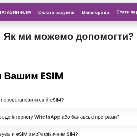
Стати па
МАГАЗИН eСІМ
Оплата рахунків
Винагороди
Як ми можемо допомогти?
я Вашим ESIM
і перевстановити свій eSIM?
ок до Інтернету WhatsApp або банківські програми?
вувати eSIM з моїм фізичним SIM?