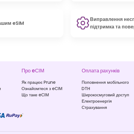
Виправлення нес
ашим eSIM
підтримка та пов
Про eСІМ
Оплата рахунків
Як працює Prune
Поповнення мобільного
и
Ознайомтеся з eСІМ
DTH
Що таке eСІМ
Широкосмуговий доступ
Електроенергія
Страхування