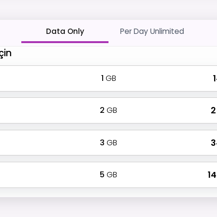
Data Only
Per Day Unlimited
çin
1
GB
₹
2
GB
₹ 
3
GB
₹ 
5
GB
₹ 