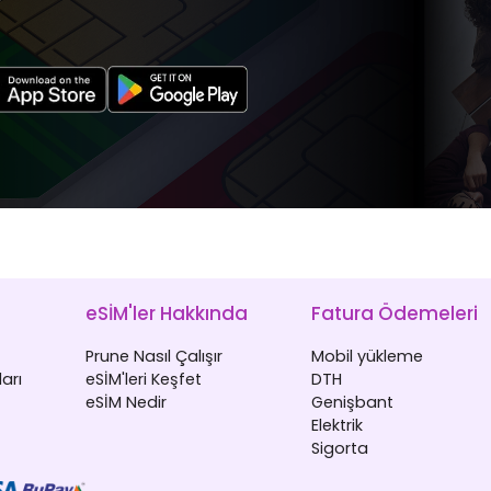
eSİM'ler Hakkında
Fatura Ödemeleri
Prune Nasıl Çalışır
Mobil yükleme
arı
eSİM'leri Keşfet
DTH
eSİM Nedir
Genişbant
Elektrik
Sigorta