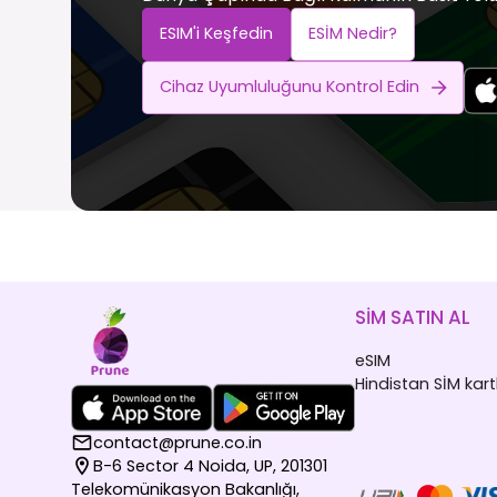
ESIM'i Keşfedin
ESİM Nedir?
Cihaz Uyumluluğunu Kontrol Edin
SİM SATIN AL
eSIM
Hindistan SİM kartl
contact@prune.co.in
B-6 Sector 4 Noida, UP, 201301
Telekomünikasyon Bakanlığı,