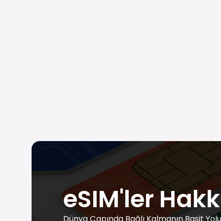
eSIM'ler Hakk
Dünya Çapında Bağlı Kalmanın Basit Yol