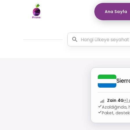
Ana Sayfa
Sier
Zain 4G
+
1
Azaldığında, 
Paket, destek