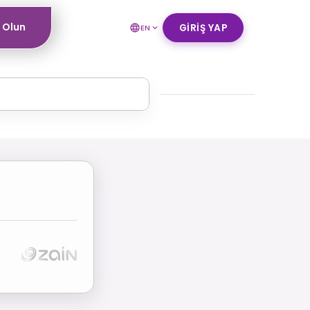
ı Olun
GIRIŞ YAP
EN