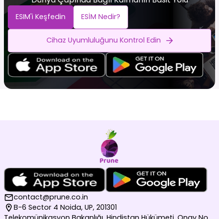
ESIM'i Keşfedin
ESİM Nedir?
Cihaz Uyumluluğunu Kontrol Edin
contact@prune.co.in
B-6 Sector 4 Noida, UP, 201301
Telekomünikasyon Bakanlığı, Hindistan Hükümeti, Onay No.