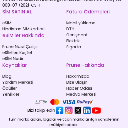
808-07 /2021-CS-I
SİM SATIN AL
Fatura Ödemeleri
eSIM
Mobil yükleme
Hindistan SİM kartları
DTH
eSİM'ler Hakkında
Genişbant
Elektrik
Prune Nasıl Çalışır
Sigorta
eSİM'leri Keşfet
eSİM Nedir
Kaynaklar
Prune Hakkında
Blog
Hakkımızda
Yardım Merkezi
Bize Ulaşın
Ödüller
Haber Odası
Yenilikler
Medya Merkezi
Bizi takip edin
Tüm marka adları, logolar ve ticari markalar ilgili sahiplerinin
mülkiyetindedir.