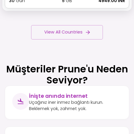
30
Gün
5
GB
₹ 4949.00 INR
View All Countries
Müşteriler Prune'u Neden
Seviyor?
İnişte anında internet
Uçağınız iner inmez bağlantı kurun.
Beklemek yok, zahmet yok.