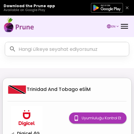
Download the Prune app
Available on Google Play
EN
Trinidad And Tobago
eSİM
Uyumluluğu Kontrol Et
Digicel 4G