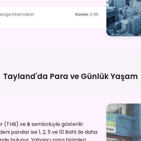
verage Information
Güven
:
0.95
Tayland'da Para ve Günlük
Yaşam
r (THB) ve ฿ sembolüyle gösterilir.
ni paralar ise 1, 2, 5 ve 10 Baht ile daha
nde bulunur. Yabancı para birimleri,