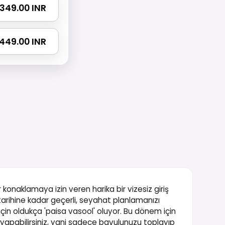
 1349.00 INR
 1449.00 INR
r konaklamaya izin veren harika bir vizesiz giriş
tarihine kadar geçerli, seyahat planlamanızı
 için oldukça 'paisa vasool' oluyor. Bu dönem için
pabilirsiniz, yani sadece bavulunuzu toplayıp