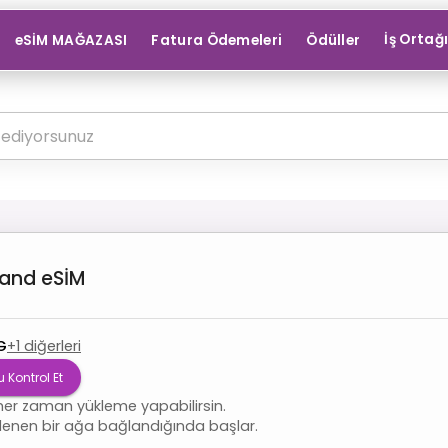
İş Ortağ
eSİM MAĞAZASI
Fatura Ödemeleri
Ödüller
land
eSİM
G
+
1
diğerleri
 Kontrol Et
her zaman yükleme yapabilirsin.
lenen bir ağa bağlandığında başlar.