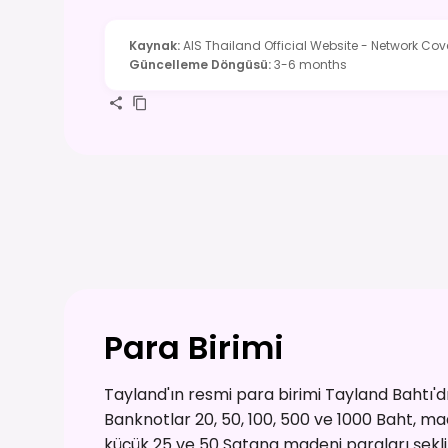
Kaynak
:
AIS Thailand Official Website - Network Co
Güncelleme Döngüsü
:
3-6 months
Para Birimi
Tayland'ın resmi para birimi Tayland Bahtı'dı
Banknotlar 20, 50, 100, 500 ve 1000 Baht, made
küçük 25 ve 50 Satang madeni paraları şekli