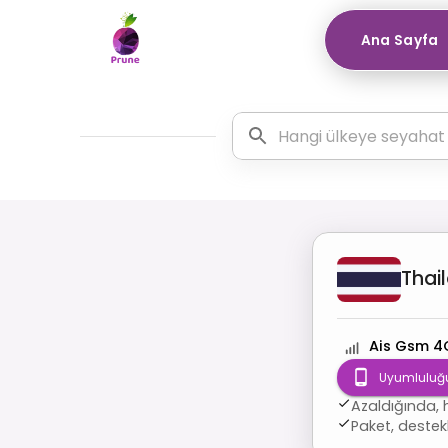
Ana Sayfa
Thai
Ais Gsm 4
Uyumluluğu
Azaldığında, 
Paket, destek