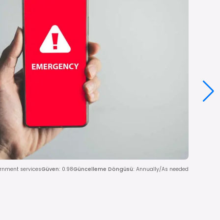
vernment services
Güven
:
0.98
Güncelleme Döngüsü
:
Annually/As needed