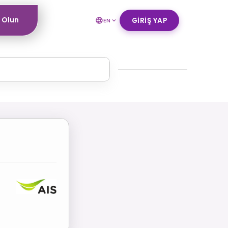
ı Olun
GIRIŞ YAP
EN