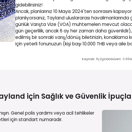
gidebilirsiniz!
Ancak, planlarınız 10 Mayıs 2024'ten sonrasını kapsı
planlıyorsanız, Tayland uluslararası havalimanlarında ge
günlük Varışta Vize (VOA) muhtemelen mevcut olacak
gün geçerlilik, ancak 6 ay her zaman daha güvenlidir), 
edilmiş bir sonraki varış/dönüş biletinizin, konaklam
için yeterli fonunuzun (kişi başı 10.000 THB veya aile
Kaynak
:
fly2globe
Güven
:
0.98
G
ayland için Sağlık ve Güvenlik
İpuçla
ışın. Genel polis yardımı veya acil tehlikeler
etleri için standart numaradır.