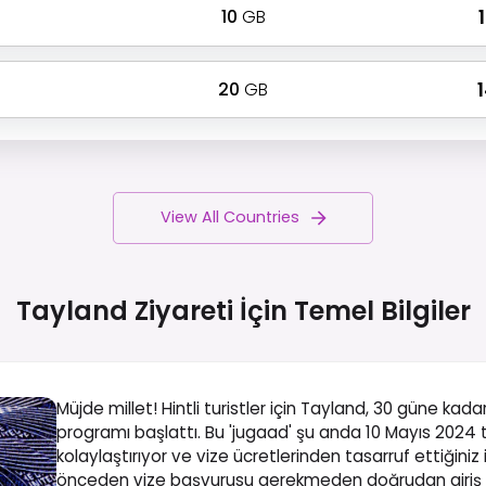
10
GB
₹
20
GB
₹
View All Countries
Tayland Ziyareti İçin Temel
Bilgiler
Müjde millet! Hintli turistler için Tayland, 30 güne kada
programı başlattı. Bu 'jugaad' şu anda 10 Mayıs 2024 
kolaylaştırıyor ve vize ücretlerinden tasarruf ettiğiniz
önceden vize başvurusu gerekmeden doğrudan giriş ya