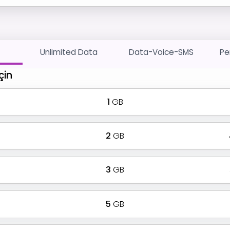
Unlimited Data
Data-Voice-SMS
Pe
çin
1
GB
2
GB
3
GB
5
GB