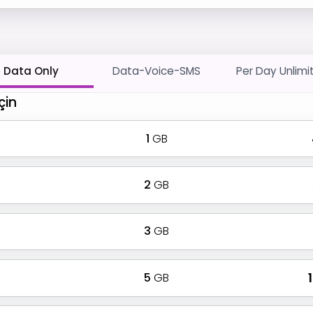
Data Only
Data-Voice-SMS
Per Day Unlimi
çin
1
GB
2
GB
3
GB
5
GB
₹