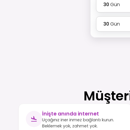
30
Gün
30
Gün
Müşter
İnişte anında internet
Uçağınız iner inmez bağlantı kurun.
Beklemek yok, zahmet yok.