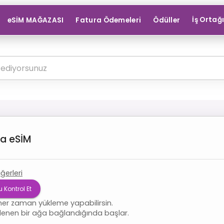
İş Ortağ
eSİM MAĞAZASI
Fatura Ödemeleri
Ödüller
ia
eSİM
iğerleri
 Kontrol Et
her zaman yükleme yapabilirsin.
lenen bir ağa bağlandığında başlar.