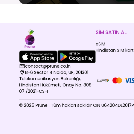
SİM SATIN AL
eSIM
Hindistan SİM kartl
contact@prune.co.in
B-6 Sector 4 Noida, UP, 201301
Telekomünikasyon Bakanlığı,
Hindistan Hükümeti, Onay No. 808-
07 /2021-CS-I
© 2025 Prune . Tüm hakları saklıdır CIN U64204DL201