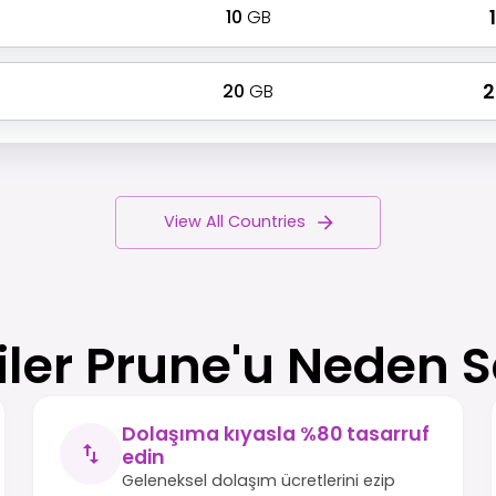
10
GB
₹
20
GB
₹
View All Countries
iler Prune'u Neden S
Dolaşıma kıyasla %80 tasarruf
edin
Geleneksel dolaşım ücretlerini ezip