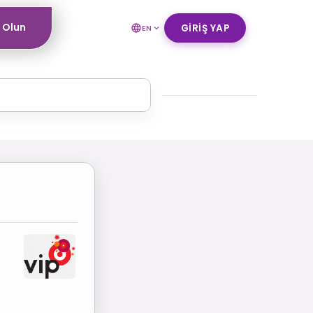
ı Olun
GIRIŞ YAP
EN