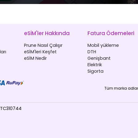
eSİM'ler Hakkında
Fatura Ödemeleri
Prune Nasıl Çalışır
Mobil yükleme
arı
eSİM'leri Keşfet
DTH
eSİM Nedir
Genişbant
Elektrik
Sigorta
Tüm marka adları,
7PTC310744