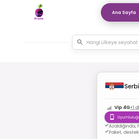
Ana Sayfa
Serb
Vip 4G
+
1
d
Uyumluluğu
Azaldığında, 
Paket, destek