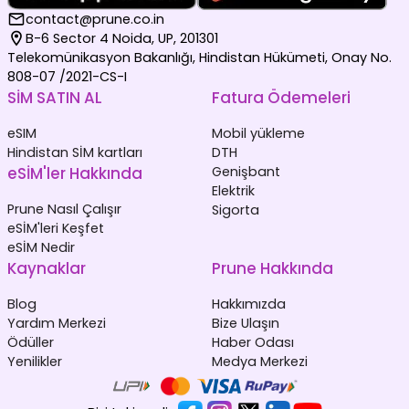
contact@prune.co.in
B-6 Sector 4 Noida, UP, 201301
Telekomünikasyon Bakanlığı, Hindistan Hükümeti, Onay No.
808-07 /2021-CS-I
SİM SATIN AL
Fatura Ödemeleri
eSIM
Mobil yükleme
Hindistan SİM kartları
DTH
eSİM'ler Hakkında
Genişbant
Elektrik
Prune Nasıl Çalışır
Sigorta
eSİM'leri Keşfet
eSİM Nedir
Kaynaklar
Prune Hakkında
Blog
Hakkımızda
Yardım Merkezi
Bize Ulaşın
Ödüller
Haber Odası
Yenilikler
Medya Merkezi