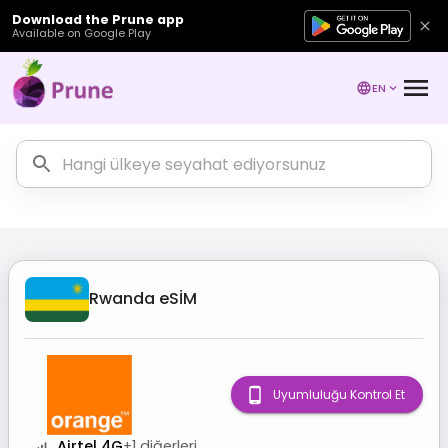
Download the Prune app
Available on Google Play
EN
Rwanda
eSİM
Uyumluluğu Kontrol Et
Airtel 4G
+
1
diğerleri