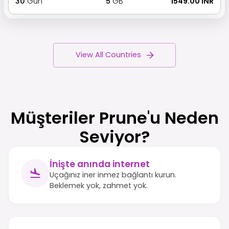
30
Gün
5
GB
₹ 1549.00 INR
View All Countries
Müşteriler Prune'u Neden
Seviyor?
İnişte anında internet
Uçağınız iner inmez bağlantı kurun.
Beklemek yok, zahmet yok.