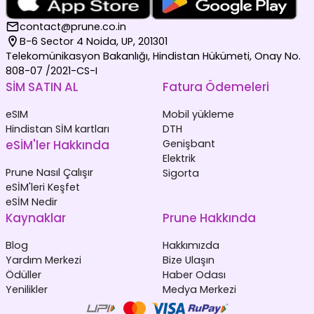
contact@prune.co.in
B-6 Sector 4 Noida, UP, 201301
Telekomünikasyon Bakanlığı, Hindistan Hükümeti, Onay No.
808-07 /2021-CS-I
SİM SATIN AL
Fatura Ödemeleri
eSIM
Mobil yükleme
Hindistan SİM kartları
DTH
eSİM'ler Hakkında
Genişbant
Elektrik
Prune Nasıl Çalışır
Sigorta
eSİM'leri Keşfet
eSİM Nedir
Kaynaklar
Prune Hakkında
Blog
Hakkımızda
Yardım Merkezi
Bize Ulaşın
Ödüller
Haber Odası
Yenilikler
Medya Merkezi