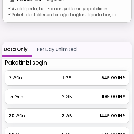
Azaldığında, her zaman yükleme yapabilirsin.
Paket, desteklenen bir ağa bağlandığında başlar.
Data Only
Per Day Unlimited
Paketinizi seçin
7
Gün
1
GB
₹ 549.00 INR
15
Gün
2
GB
₹ 999.00 INR
30
Gün
3
GB
₹ 1449.00 INR