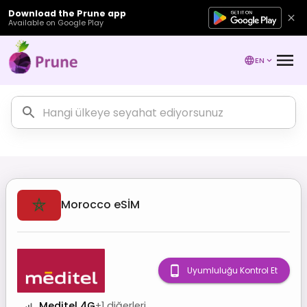
Download the Prune app
Available on Google Play
EN
Morocco
eSİM
Uyumluluğu Kontrol Et
Meditel 4G
+
1
diğerleri