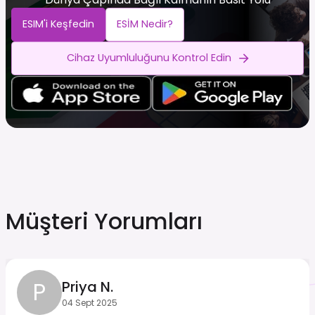
ESIM'i Keşfedin
ESİM Nedir?
Cihaz Uyumluluğunu Kontrol Edin
Müşteri Yorumları
P
Priya N.
04 Sept 2025