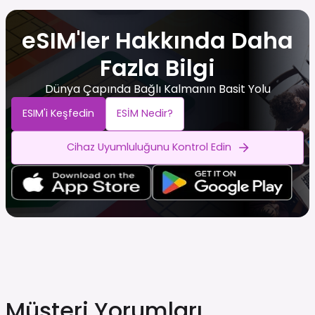
eSIM'ler Hakkında Daha
Fazla Bilgi
Dünya Çapında Bağlı Kalmanın Basit Yolu
ESIM'i Keşfedin
ESİM Nedir?
Cihaz Uyumluluğunu Kontrol Edin
Müşteri Yorumları