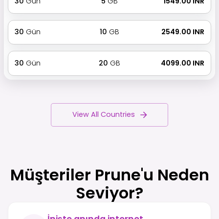
30
Gün
5
GB
₹ 1549.00 INR
30
Gün
10
GB
₹ 2549.00 INR
30
Gün
20
GB
₹ 4099.00 INR
View All Countries
Müşteriler Prune'u Neden
Seviyor?
İnişte anında internet