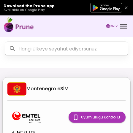
Download the Prune app
Available on Google Play
EN
Montenegro
eSİM
Uyumluluğu Kontrol Et
MTEL LTE