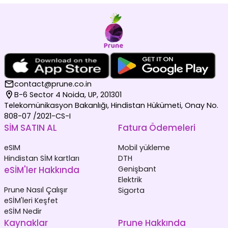
contact@prune.co.in
B-6 Sector 4 Noida, UP, 201301
Telekomünikasyon Bakanlığı, Hindistan Hükümeti, Onay No.
808-07 /2021-CS-I
SİM SATIN AL
Fatura Ödemeleri
eSIM
Mobil yükleme
Hindistan SİM kartları
DTH
eSİM'ler Hakkında
Genişbant
Elektrik
Prune Nasıl Çalışır
Sigorta
eSİM'leri Keşfet
eSİM Nedir
Kaynaklar
Prune Hakkında