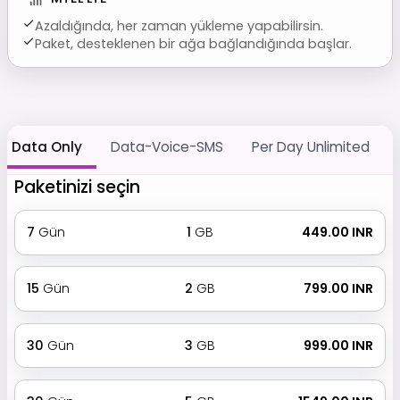
Azaldığında, her zaman yükleme yapabilirsin.
Paket, desteklenen bir ağa bağlandığında başlar.
Data Only
Data-Voice-SMS
Per Day Unlimited
Paketinizi seçin
7
Gün
1
GB
₹ 449.00 INR
15
Gün
2
GB
₹ 799.00 INR
30
Gün
3
GB
₹ 999.00 INR