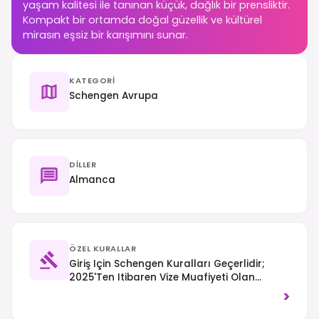
yaşam kalitesi ile tanınan küçük, dağlık bir prensliktir.
Kompakt bir ortamda doğal güzellik ve kültürel
mirasın eşsiz bir karışımını sunar.
KATEGORI
Schengen Avrupa
DILLER
Almanca
ÖZEL KURALLAR
Giriş Için Schengen Kuralları Geçerlidir;
2025'ten Itibaren Vize Muafiyeti Olan
Gezginler Için ETIAS Gerekecektir. Trafik
>
Yolun Sağ Tarafından Akar.