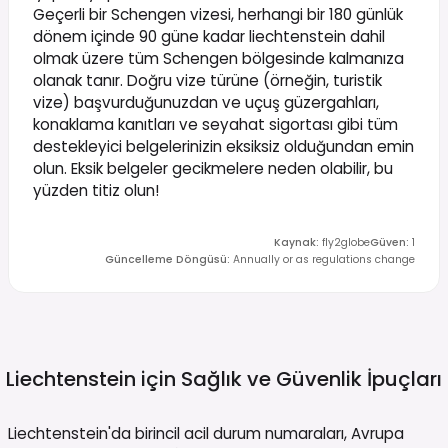
Geçerli bir Schengen vizesi, herhangi bir 180 günlük
dönem içinde 90 güne kadar liechtenstein dahil
olmak üzere tüm Schengen bölgesinde kalmanıza
olanak tanır. Doğru vize türüne (örneğin, turistik
vize) başvurduğunuzdan ve uçuş güzergahları,
konaklama kanıtları ve seyahat sigortası gibi tüm
destekleyici belgelerinizin eksiksiz olduğundan emin
olun. Eksik belgeler gecikmelere neden olabilir, bu
yüzden titiz olun!
Kaynak
:
fly2globe
Güven
:
1
Güncelleme Döngüsü
:
Annually or as regulations change
Liechtenstein için Sağlık ve Güvenlik
İpuçları
Liechtenstein'da birincil acil durum numaraları, Avrupa