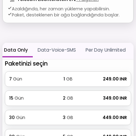
Azaldığında, her zaman yükleme yapabilirsin.
Paket, desteklenen bir ağa bağlandığında başlar.
Data Only
Data-Voice-SMS
Per Day Unlimited
Paketinizi seçin
7
Gün
1
GB
₹ 249.00 INR
15
Gün
2
GB
₹ 349.00 INR
30
Gün
3
GB
₹ 449.00 INR