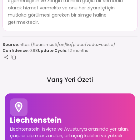
egemenliğinin ve zengin tarihinin güçlü bir sembolü
olarak hizmet vermekte ve onu her ziyaretçi için
mutlaka görülmesi gereken bir simge haline
getirmektedir.
Source:
https://tourismus.li/en/lie/place/vaduz-castle/
Confidence:
0.98
Update Cycle:
12 months
Varış Yeri Özeti
Liechtenstein
Liechtenstein, İsviçre ve Avusturya arasında yer alan,
çarpıcı alp manzaraları, ortaçağ kaleleri ve yüksek