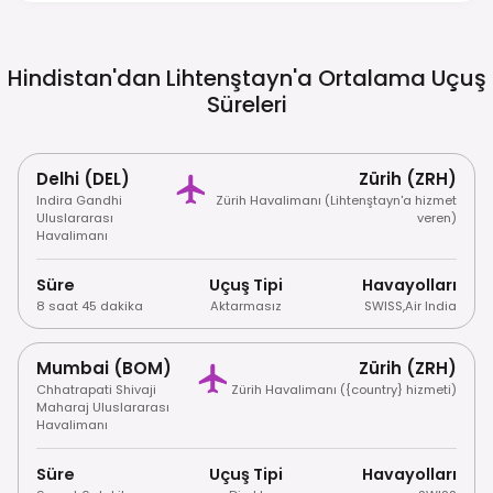
Hindistan'dan Lihtenştayn'a Ortalama Uçuş
Süreleri
Delhi (DEL)
Zürih (ZRH)
Indira Gandhi
Zürih Havalimanı (Lihtenştayn'a hizmet
Uluslararası
veren)
Havalimanı
Süre
Uçuş Tipi
Havayolları
8 saat 45 dakika
Aktarmasız
SWISS
,
Air India
Mumbai (BOM)
Zürih (ZRH)
Chhatrapati Shivaji
Zürih Havalimanı ({country} hizmeti)
Maharaj Uluslararası
Havalimanı
Süre
Uçuş Tipi
Havayolları