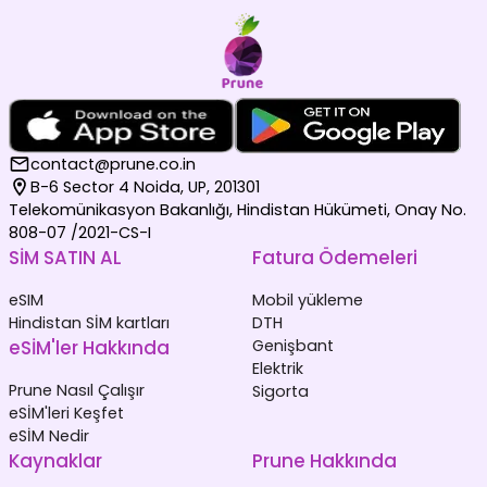
contact@prune.co.in
B-6 Sector 4 Noida, UP, 201301
Telekomünikasyon Bakanlığı, Hindistan Hükümeti, Onay No.
808-07 /2021-CS-I
SİM SATIN AL
Fatura Ödemeleri
eSIM
Mobil yükleme
Hindistan SİM kartları
DTH
eSİM'ler Hakkında
Genişbant
Elektrik
Prune Nasıl Çalışır
Sigorta
eSİM'leri Keşfet
eSİM Nedir
Kaynaklar
Prune Hakkında