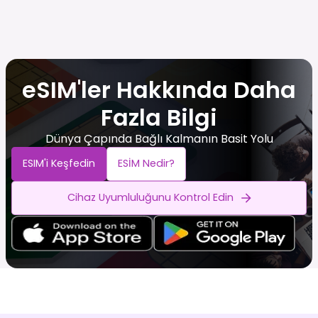
eSIM'ler Hakkında Daha
Fazla Bilgi
Dünya Çapında Bağlı Kalmanın Basit Yolu
ESIM'i Keşfedin
ESİM Nedir?
Cihaz Uyumluluğunu Kontrol Edin