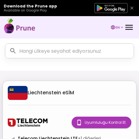
Download the Prune app
Available on Google Play
EN
Liechtenstein
eSİM
Uyumluluğu Kontrol Et
Telecom Liechtenstein LTE
+
1
diğerleri