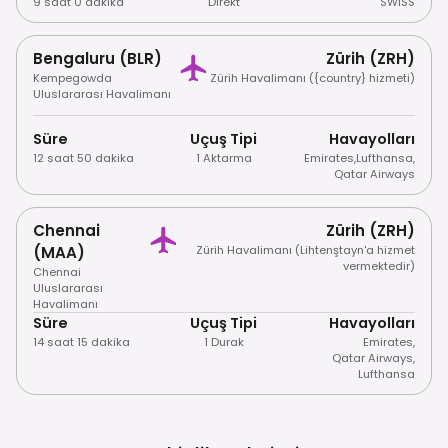
9 saat 0 dakika
Direkt
SWISS
Bengaluru (BLR)
Zürih (ZRH)
Kempegowda
Zürih Havalimanı ({country} hizmeti)
Uluslararası Havalimanı
Süre
Uçuş Tipi
Havayolları
12 saat 50 dakika
1 Aktarma
Emirates
,
Lufthansa
,
Qatar Airways
Chennai
Zürih (ZRH)
(MAA)
Zürih Havalimanı (Lihtenştayn'a hizmet
vermektedir)
Chennai
Uluslararası
Havalimanı
Süre
Uçuş Tipi
Havayolları
14 saat 15 dakika
1 Durak
Emirates
,
Qatar Airways
,
Lufthansa