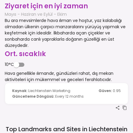
Ziyaret için en iyi zaman
Mayıs - Haziran ve Eylül - Ekim
Bu ara mevsimlerde hava ılıman ve hoştur, yaz kalabalığı
olmadan ülkenin çarpıcı manzaralarını yürüyüş yapmak ve
keşfetmek için idealdir. İlkbaharda açan çiçekler ve
sonbaharda canlı yapraklarla doğanın güzelliği en üst
düzeydedir.
Ort. sıcaklık
10°C
Hava genellikle ılımandır, gündüzleri rahat, dış mekan
aktiviteleri için mükemmel ve geceleri ferahlatıcıdır.
Kaynak
:
Liechtenstein Marketing
Güven
:
0.95
Güncelleme Döngüsü
:
Every 12 months
Top Landmarks and Sites in
Liechtenstein