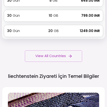
30
Gün
5
GB
₹ 649.00 INR
30
Gün
10
GB
₹ 799.00 INR
30
Gün
20
GB
₹ 1249.00 INR
View All Countries
liechtenstein Ziyareti İçin Temel
Bilgiler