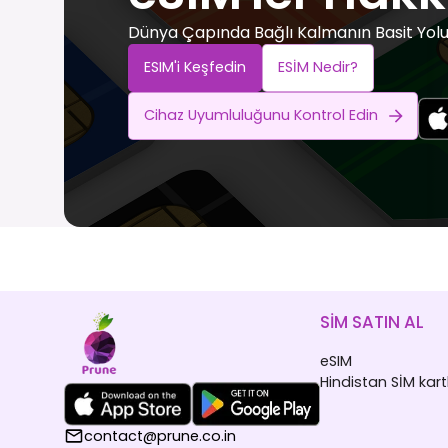
Dünya Çapında Bağlı Kalmanın Basit Yol
ESIM'i Keşfedin
ESİM Nedir?
Cihaz Uyumluluğunu Kontrol Edin
SİM SATIN AL
eSIM
Hindistan SİM kartl
contact@prune.co.in