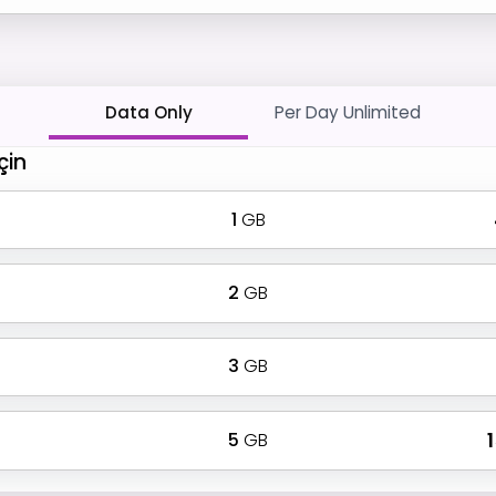
Data Only
Per Day Unlimited
çin
1
GB
2
GB
3
GB
5
GB
₹