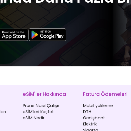
u
eSİM'ler Hakkında
Fatura Ödemeleri
Prune Nasıl Çalışır
Mobil yükleme
arı
eSİM'leri Keşfet
DTH
eSİM Nedir
Genişbant
Elektrik
Sigorta