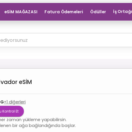
İş Ortağ
eSİM MAĞAZASI
Fatura Ödemeleri
Ödüller
alvador
eSİM
4G
+
1
diğerleri
 Kontrol Et
her zaman yükleme yapabilirsin.
lenen bir ağa bağlandığında başlar.