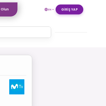
ı Olun
GIRIŞ YAP
EN