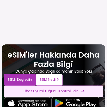
eSIM'ler Hakkında Daha
Fazla Bilgi
Dünya Çapında Bağlı Kalmanın Basit Yolu
ESIM'i Keşfedin
ESİM Nedir?
Cihaz Uyumluluğunu Kontrol Edin