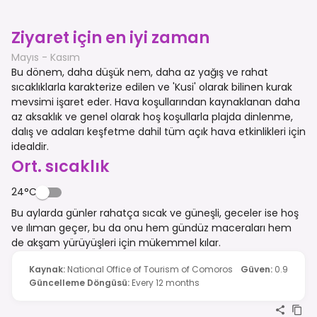
Ziyaret için en iyi zaman
Mayıs - Kasım
Bu dönem, daha düşük nem, daha az yağış ve rahat
sıcaklıklarla karakterize edilen ve 'Kusi' olarak bilinen kurak
mevsimi işaret eder. Hava koşullarından kaynaklanan daha
az aksaklık ve genel olarak hoş koşullarla plajda dinlenme,
dalış ve adaları keşfetme dahil tüm açık hava etkinlikleri için
idealdir.
Ort. sıcaklık
24°C
Bu aylarda günler rahatça sıcak ve güneşli, geceler ise hoş
ve ılıman geçer, bu da onu hem gündüz maceraları hem
de akşam yürüyüşleri için mükemmel kılar.
Kaynak
:
National Office of Tourism of Comoros
Güven
:
0.9
Güncelleme Döngüsü
:
Every 12 months