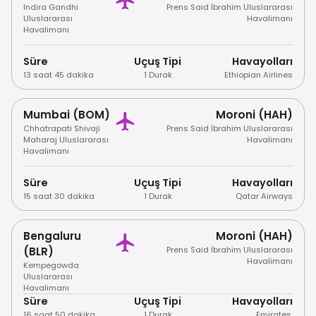
Indira Gandhi
Prens Said İbrahim Uluslararası
Uluslararası
Havalimanı
Havalimanı
Süre
Uçuş Tipi
Havayolları
13 saat 45 dakika
1 Durak
Ethiopian Airlines
Mumbai (BOM)
Moroni (HAH)
Chhatrapati Shivaji
Prens Said İbrahim Uluslararası
Maharaj Uluslararası
Havalimanı
Havalimanı
Süre
Uçuş Tipi
Havayolları
15 saat 30 dakika
1 Durak
Qatar Airways
Bengaluru
Moroni (HAH)
(BLR)
Prens Said İbrahim Uluslararası
Havalimanı
Kempegowda
Uluslararası
Havalimanı
Süre
Uçuş Tipi
Havayolları
16 saat 50 dakika
1 Durak
Emirates
,