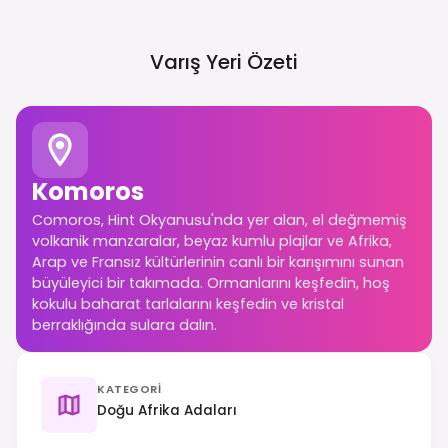
Varış Yeri Özeti
Komoros
Comoros, Hint Okyanusu'nda yer alan, el değmemiş
volkanik manzaralar, beyaz kumlu plajlar ve Afrika,
Arap ve Fransız kültürlerinin canlı bir karışımını sunan
büyüleyici bir takımada. Ormanlarını keşfedin, hoş
kokulu baharat tarlalarını keşfedin ve kristal
berraklığında sulara dalın.
KATEGORI
Doğu Afrika Adaları