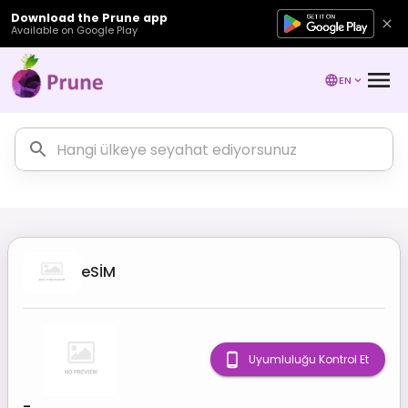
Download the Prune app
Available on Google Play
EN
eSİM
Uyumluluğu Kontrol Et
-