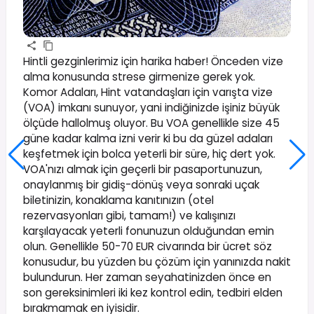
Hintli gezginlerimiz için harika haber! Önceden vize
alma konusunda strese girmenize gerek yok.
Komor Adaları, Hint vatandaşları için varışta vize
(VOA) imkanı sunuyor, yani indiğinizde işiniz büyük
ölçüde hallolmuş oluyor. Bu VOA genellikle size 45
güne kadar kalma izni verir ki bu da güzel adaları
keşfetmek için bolca yeterli bir süre, hiç dert yok.
VOA'nızı almak için geçerli bir pasaportunuzun,
onaylanmış bir gidiş-dönüş veya sonraki uçak
biletinizin, konaklama kanıtınızın (otel
rezervasyonları gibi, tamam!) ve kalışınızı
karşılayacak yeterli fonunuzun olduğundan emin
olun. Genellikle 50-70 EUR civarında bir ücret söz
konusudur, bu yüzden bu çözüm için yanınızda nakit
bulundurun. Her zaman seyahatinizden önce en
son gereksinimleri iki kez kontrol edin, tedbiri elden
bırakmamak en iyisidir.