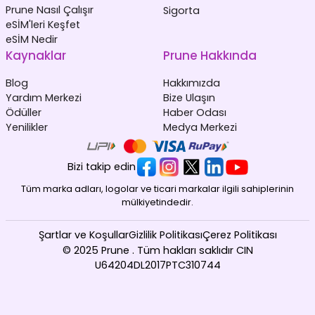
Prune Nasıl Çalışır
Sigorta
eSİM'leri Keşfet
eSİM Nedir
Kaynaklar
Prune Hakkında
Blog
Hakkımızda
Yardım Merkezi
Bize Ulaşın
Ödüller
Haber Odası
Yenilikler
Medya Merkezi
Bizi takip edin
Tüm marka adları, logolar ve ticari markalar ilgili sahiplerinin
mülkiyetindedir.
Şartlar ve Koşullar
Gizlilik Politikası
Çerez Politikası
© 2025 Prune . Tüm hakları saklıdır CIN
U64204DL2017PTC310744