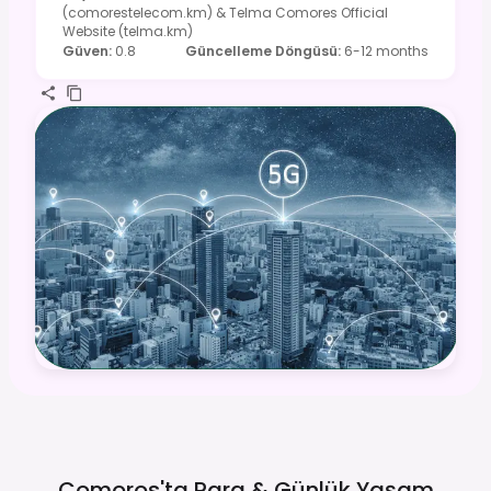
(comorestelecom.km) & Telma Comores Official
Website (telma.km)
Güven
:
0.8
Güncelleme Döngüsü
:
6-12 months
Comoros'ta Para & Günlük
Yaşam