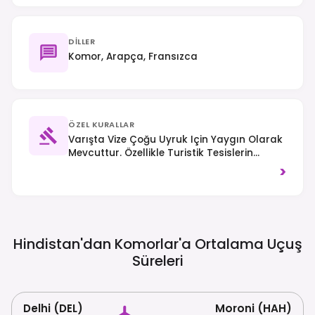
DILLER
Komor, Arapça, Fransızca
ÖZEL KURALLAR
Varışta Vize Çoğu Uyruk Için Yaygın Olarak
Mevcuttur. Özellikle Turistik Tesislerin
Dışında Mütevazı Giyim Tercih Edilir Ve
>
Trafik Yolun Sağ Tarafından Akar.
Hindistan'dan Komorlar'a Ortalama Uçuş
Süreleri
Delhi (DEL)
Moroni (HAH)