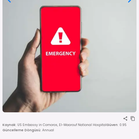
Kaynak
:
US Embassy in Comoros, El-Maarouf National Hospital
Güven
:
0.95
Güncelleme Döngüsü
:
Annual