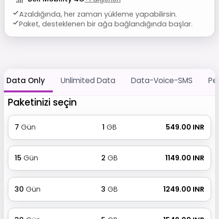
Azaldığında, her zaman yükleme yapabilirsin.
Paket, desteklenen bir ağa bağlandığında başlar.
Data Only
Unlimited Data
Data-Voice-SMS
Pe
Paketinizi seçin
7
Gün
1
GB
₹ 549.00 INR
15
Gün
2
GB
₹ 1149.00 INR
30
Gün
3
GB
₹ 1249.00 INR