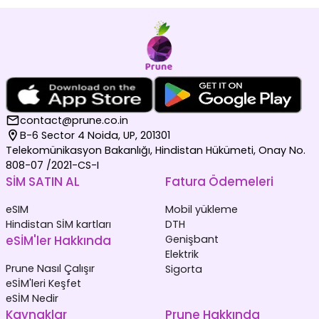
contact@prune.co.in
B-6 Sector 4 Noida, UP, 201301
Telekomünikasyon Bakanlığı, Hindistan Hükümeti, Onay No.
808-07 /2021-CS-I
SİM SATIN AL
Fatura Ödemeleri
eSIM
Mobil yükleme
Hindistan SİM kartları
DTH
eSİM'ler Hakkında
Genişbant
Elektrik
Prune Nasıl Çalışır
Sigorta
eSİM'leri Keşfet
eSİM Nedir
Kaynaklar
Prune Hakkında