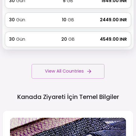
30
Gün
5
GB
₹ 1549.00 INR
30
Gün
10
GB
₹ 2449.00 INR
30
Gün
20
GB
₹ 4549.00 INR
View All Countries
Kanada Ziyareti İçin Temel
Bilgiler