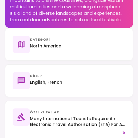
mountains to pristine coastlines, alongside vibrant
multicultural cities and a welcoming atmosphere.
It's a land of diverse landscapes and experiences,
from outdoor adventures to rich cultural festivals.
KATEGORI
North America
DILLER
English, French
ÖZEL KURALLAR
Many International Tourists Require An
Electronic Travel Authorization (eTA) For Air
Travel Or A Visa, Depending On Nationality;
>
Always Check Specific Entry Requirements.