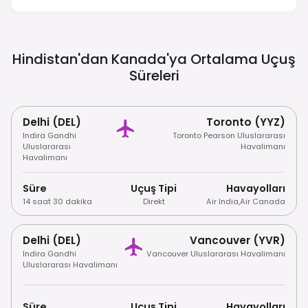
Traffic Drives On The Right-Hand Side, And
Smoking Is Generally Prohibited In Public
Indoor Spaces.
Hindistan'dan Kanada'ya Ortalama Uçuş
Süreleri
Delhi (DEL)
Toronto (YYZ)
Indira Gandhi
Toronto Pearson Uluslararası
Uluslararası
Havalimanı
Havalimanı
Süre
Uçuş Tipi
Havayolları
14 saat 30 dakika
Direkt
Air India
,
Air Canada
Delhi (DEL)
Vancouver (YVR)
Indira Gandhi
Vancouver Uluslararası Havalimanı
Uluslararası Havalimanı
Süre
Uçuş Tipi
Havayolları