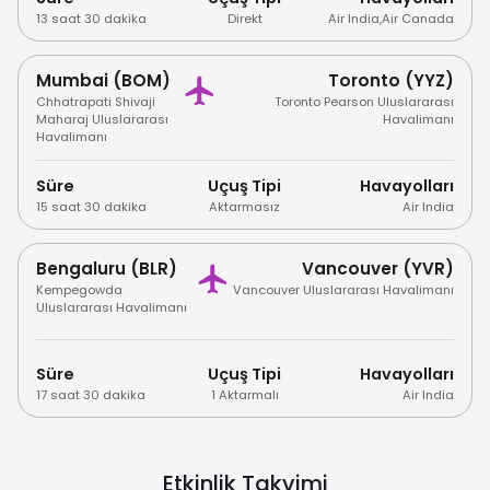
13 saat 30 dakika
Direkt
Air India
,
Air Canada
Mumbai (BOM)
Toronto (YYZ)
Chhatrapati Shivaji
Toronto Pearson Uluslararası
Maharaj Uluslararası
Havalimanı
Havalimanı
Süre
Uçuş Tipi
Havayolları
15 saat 30 dakika
Aktarmasız
Air India
Bengaluru (BLR)
Vancouver (YVR)
Kempegowda
Vancouver Uluslararası Havalimanı
Uluslararası Havalimanı
Süre
Uçuş Tipi
Havayolları
17 saat 30 dakika
1 Aktarmalı
Air India
Etkinlik Takvimi