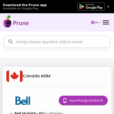
Download the Prune app
Available on Google Play
EN
Canada
eSİM
Uyumluluğu Kontrol Et
Bell Mobility 4G
+
1
diğerleri