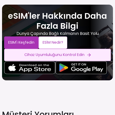
eSIM'ler Hakkında Daha
Fazla Bilgi
Dünya Çapında Bağlı Kalmanın Basit Yolu
ESIM'i Keşfedin
ESİM Nedir?
Cihaz Uyumluluğunu Kontrol Edin
Müşteri Yorumları