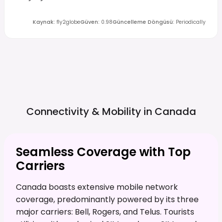
Kaynak
:
fly2globe
Güven
:
0.98
Güncelleme Döngüsü
:
Periodically
Connectivity & Mobility in
Canada
Seamless Coverage with Top
Carriers
Canada boasts extensive mobile network
coverage, predominantly powered by its three
major carriers: Bell, Rogers, and Telus. Tourists