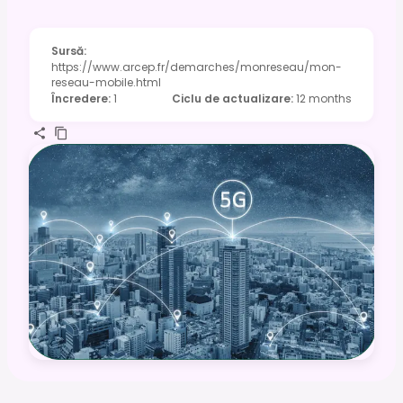
Sursă
:
https://www.arcep.fr/demarches/monreseau/mon-
reseau-mobile.html
Încredere
:
1
Ciclu de actualizare
:
12 months