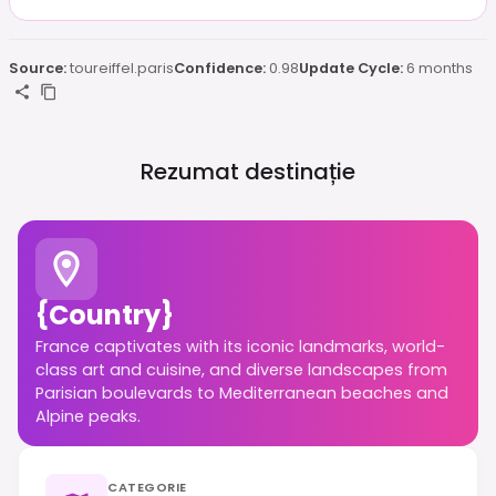
Source:
toureiffel.paris
Confidence:
0.98
Update Cycle:
6 months
Rezumat destinație
{country}
France captivates with its iconic landmarks, world-
class art and cuisine, and diverse landscapes from
Parisian boulevards to Mediterranean beaches and
Alpine peaks.
CATEGORIE