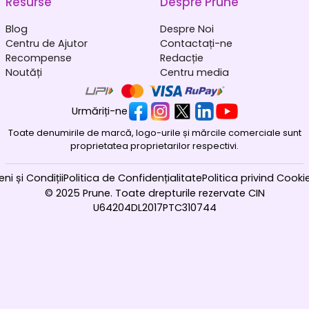
Resurse
Despre Prune
Blog
Despre Noi
Centru de Ajutor
Contactați-ne
Recompense
Redacție
Noutăți
Centru media
Urmăriți-ne
Toate denumirile de marcă, logo-urile și mărcile comerciale sunt
proprietatea proprietarilor respectivi.
ni și Condiții
Politica de Confidențialitate
Politica privind Cookie
© 2025 Prune. Toate drepturile rezervate CIN
U64204DL2017PTC310744