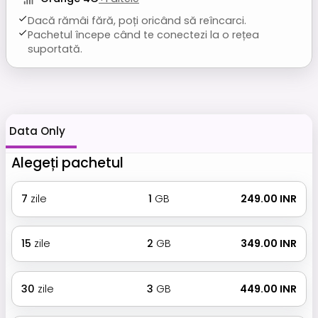
Dacă rămâi fără, poți oricând să reîncarci.
Pachetul începe când te conectezi la o rețea
suportată.
Data Only
Alegeți pachetul
7
zile
1
GB
₹ 249.00 INR
15
zile
2
GB
₹ 349.00 INR
30
zile
3
GB
₹ 449.00 INR