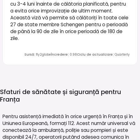
cu 3-4 luni înainte de călătoria planificată, pentru
a evita orice improvizație de ultim moment.
Această viză vă permite să călătoriți în toate cele
27 de state membre Schengen pentru o perioadă
de până la 90 de zile în orice perioadă de 180 de
zile.
Sursă
:
fly2globe
Încredere
:
0.98
Ciclu de actualizare
:
Quarterly
Sfaturi de sănătate și siguranță pentru
Franța
Pentru asistență imediată în orice urgență în Franța și în
Uniunea Europeană, formați 112. Acest număr universal vă
conectează la ambulanță, poliție sau pompieri și este
disponibil 24/7, operatorii putând adesea comunica în