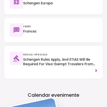
Schengen Europa
LIMBI
Francez
REGULI SPECIALE
Schengen Rules Apply, And ETIAS Will Be
Required For Visa-Exempt Travelers From
2025. Traffic Drives On The Right, And
>
Smoking Is Prohibited In All Public Indoor
Spaces.
Calendar evenimente