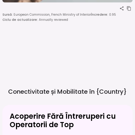
Sursă
:
European Commission, French Ministry of Interior
Încredere
:
0.95
Ciclu de actualizare
:
Annually reviewed
Conectivitate și Mobilitate în
{country}
Acoperire Fără Întreruperi cu
Operatorii de Top