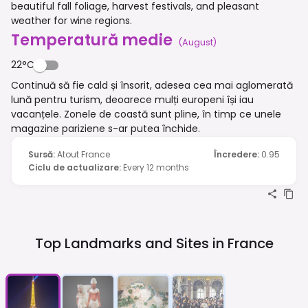
beautiful fall foliage, harvest festivals, and pleasant
weather for wine regions.
Temperatură medie
(
August
)
22°C
Continuă să fie cald și însorit, adesea cea mai aglomerată
lună pentru turism, deoarece mulți europeni își iau
vacanțele. Zonele de coastă sunt pline, în timp ce unele
magazine pariziene s-ar putea închide.
Sursă
:
Atout France
Încredere
:
0.95
Ciclu de actualizare
:
Every 12 months
Top Landmarks and Sites in
France