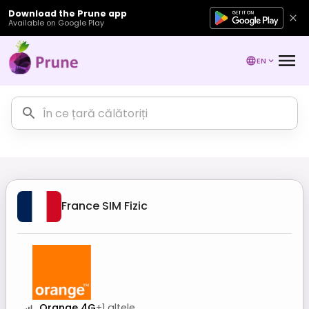
Download the Prune app
Available on Google Play
EN
France
SIM Fizic
Orange 4G
+
1
altele