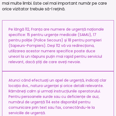
mai multe limbi. Este cel mai important număr pe care
orice vizitator trebuie să-l rețină.
Pe lângă 112, Franța are numere de urgență naționale
specifice: 15 pentru urgențe medicale (SAMU), 17
pentru poliție (Police Secours) și 18 pentru pompieri
(Sapeurs-Pompiers). Deși 112 vă va redirecționa,
utilizarea acestor numere specifice poate duce
uneori la un răspuns puțin mai rapid pentru serviciul
relevant, dacă știți de care aveți nevoie.
Atunci când efectuați un apel de urgență, indicați clar
locația dvs., natura urgenței și orice detalii relevante.
Rămâneți calm și urmați instrucțiunile operatorului.
Pentru persoanele surde sau cu deficiențe de auz,
numărul de urgență 114 este disponibil pentru
comunicare prin text sau fax, conectându-le la
serviciile de urgență.