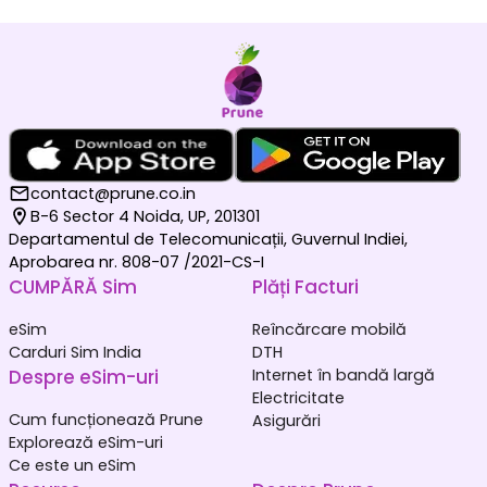
contact@prune.co.in
B-6 Sector 4 Noida, UP, 201301
Departamentul de Telecomunicații, Guvernul Indiei,
Aprobarea nr. 808-07 /2021-CS-I
CUMPĂRĂ Sim
Plăți Facturi
eSim
Reîncărcare mobilă
Carduri Sim India
DTH
Despre eSim-uri
Internet în bandă largă
Electricitate
Cum funcționează Prune
Asigurări
Explorează eSim-uri
Ce este un eSim