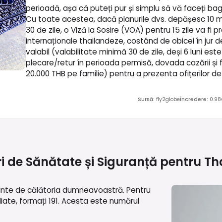
perioadă, așa că puteți pur și simplu să vă faceți baga
Cu toate acestea, dacă planurile dvs. depășesc 10 ma
30 de zile, o Viză la Sosire (VOA) pentru 15 zile va fi p
internaționale thailandeze, costând de obicei în jur 
valabil (valabilitate minimă 30 de zile, deși 6 luni es
plecare/retur în perioada permisă, dovada cazării și 
20.000 THB pe familie) pentru a prezenta ofițerilor de 
Sursă
:
fly2globe
Încredere
:
0.98
ri de Sănătate și Siguranță pentru
Th
ainte de călătoria dumneavoastră. Pentru
diate, formați 191. Acesta este numărul