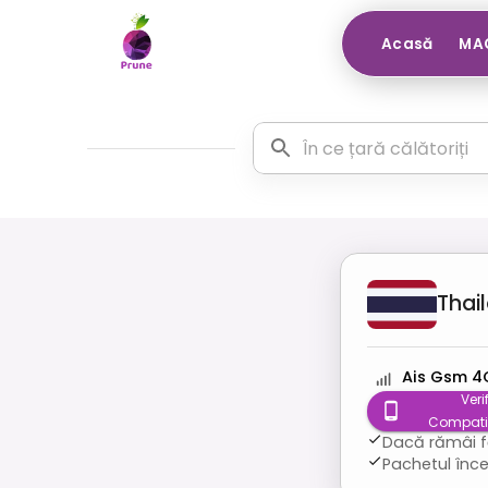
Acasă
MAG
Thai
Ais Gsm 4
Veri
Compatib
Dacă rămâi fă
Pachetul înce