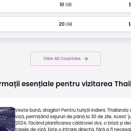
10
GB
₹
20
GB
₹
View All Countries
rmații esențiale pentru vizitarea
Thai
Veste bună, dragilor! Pentru turiștii indieni, Thailand
viză, permițând sejururi de până la 30 de zile. Acest 
2024, făcând planificarea călătoriei dvs. o briză și d
taxele de viză. Este o intrare directă, fără a fi nece