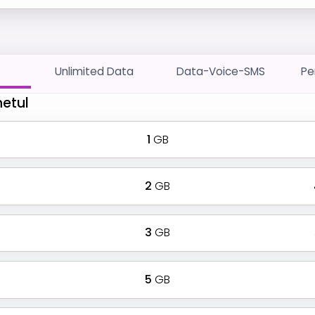
Unlimited Data
Data-Voice-SMS
Pe
hetul
1
GB
2
GB
3
GB
5
GB