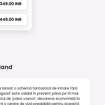
 1349.00 INR
 1449.00 INR
land
a a lansat o schemă fantastică de intrare fără
'jugaad' este valabil în prezent până pe 10 mai
estul de 'paisa vasool', deoarece economisiți la
sară o cerere de viză prealabilă pentru această