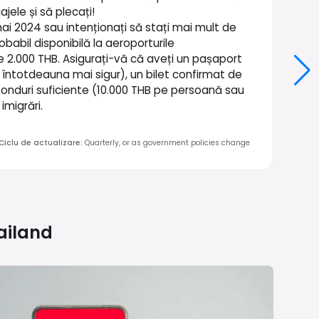
jele și să plecați!
i 2024 sau intenționați să stați mai mult de
robabil disponibilă la aeroporturile
de 2.000 THB. Asigurați-vă că aveți un pașaport
te întotdeauna mai sigur), un bilet confirmat de
fonduri suficiente (10.000 THB pe persoană sau
imigrări.
Ciclu de actualizare
:
Quarterly, or as government policies change
ailand