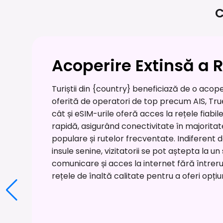
C
Acoperire Extinsă a R
Turiștii din {country} beneficiază de o acope
oferită de operatori de top precum AIS, True
cât și eSIM-urile oferă acces la rețele fiabil
rapidă, asigurând conectivitate în majoritate
populare și rutelor frecventate. Indiferen
insule senine, vizitatorii se pot aștepta la u
comunicare și acces la internet fără întreru
rețele de înaltă calitate pentru a oferi opți