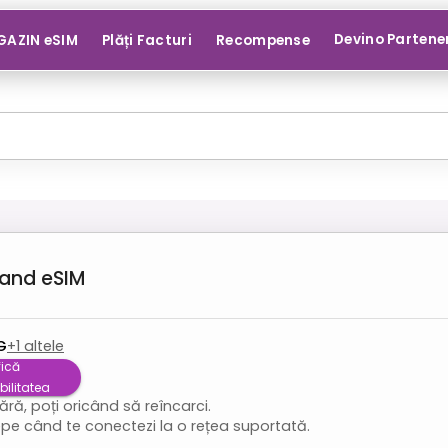
Devino Partene
AZIN eSIM
Plăți Facturi
Recompense
land
eSIM
G
+
1
altele
fică
ilitatea
ră, poți oricând să reîncarci.
pe când te conectezi la o rețea suportată.