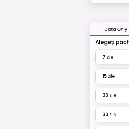
Data Only
Alegeți pac
7
zile
15
zile
30
zile
30
zile