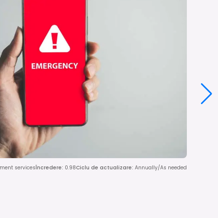
rnment services
Încredere
:
0.98
Ciclu de actualizare
:
Annually/As needed