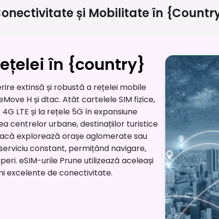
onectivitate și Mobilitate în
{countr
ețelei în {country}
rire extinsă și robustă a rețelei mobile
Move H și dtac. Atât cartelele SIM fizice,
e 4G LTE și la rețele 5G în expansiune
a centrelor urbane, destinațiilor turistice
t dacă explorează orașe aglomerate sau
n serviciu constant, permițând navigare,
peri. eSIM-urile Prune utilizează aceleași
uni excelente de conectivitate.