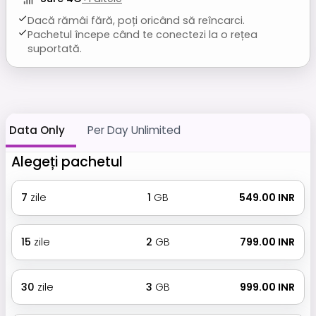
Dacă rămâi fără, poți oricând să reîncarci.
Pachetul începe când te conectezi la o rețea
suportată.
Data Only
Per Day Unlimited
Alegeți pachetul
7
zile
1
GB
₹ 549.00 INR
15
zile
2
GB
₹ 799.00 INR
30
zile
3
GB
₹ 999.00 INR