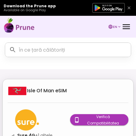
Download the Prune app
Available on Google Play
EN
Isle Of Man
eSIM
Verifică
Compatibilitatea
Sure 4G
+
1
altele