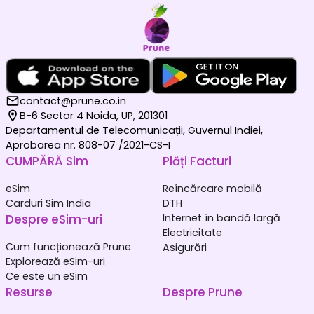
contact@prune.co.in
B-6 Sector 4 Noida, UP, 201301
Departamentul de Telecomunicații, Guvernul Indiei,
Aprobarea nr. 808-07 /2021-CS-I
CUMPĂRĂ Sim
Plăți Facturi
eSim
Reîncărcare mobilă
Carduri Sim India
DTH
Despre eSim-uri
Internet în bandă largă
Electricitate
Cum funcționează Prune
Asigurări
Explorează eSim-uri
Ce este un eSim
Resurse
Despre Prune