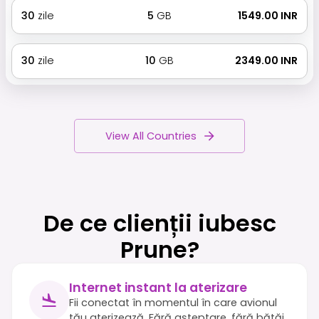
30
zile
5
GB
₹ 1549.00 INR
30
zile
10
GB
₹ 2349.00 INR
View All Countries
De ce clienții iubesc
Prune?
Internet instant la aterizare
Fii conectat în momentul în care avionul
tău aterizează. Fără așteptare, fără bătăi