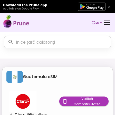
Download the Prune app
Available on Google Play
EN
Guatemala
eSIM
Verifică
Compatibilitatea
Claro 4G
+
1
altele