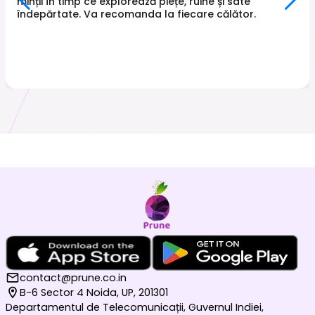
minții în timp ce explorează piețe, ruine și sate
îndepărtate. Va recomanda la fiecare călător.
contact@prune.co.in
B-6 Sector 4 Noida, UP, 201301
Departamentul de Telecomunicații, Guvernul Indiei,