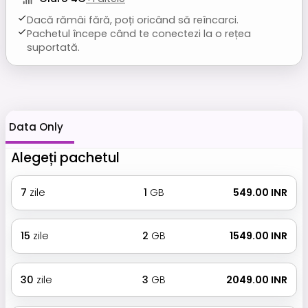
Dacă rămâi fără, poți oricând să reîncarci.
Pachetul începe când te conectezi la o rețea
suportată.
Data Only
Alegeți pachetul
7
zile
1
GB
₹ 549.00 INR
15
zile
2
GB
₹ 1549.00 INR
30
zile
3
GB
₹ 2049.00 INR