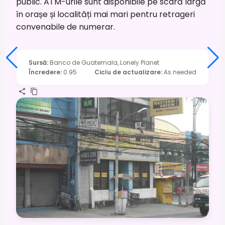
public. ATM-urile sunt disponibile pe scară largă
în orașe și localități mai mari pentru retrageri
convenabile de numerar.
Sursă
:
Banco de Guatemala, Lonely Planet
Încredere
:
0.95
Ciclu de actualizare
:
As needed