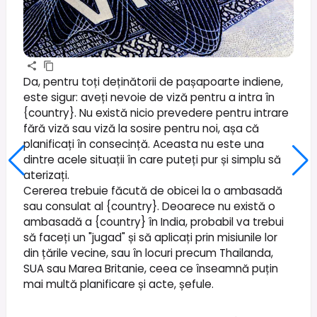
Da, pentru toți deținătorii de pașapoarte indiene,
este sigur: aveți nevoie de viză pentru a intra în
{country}. Nu există nicio prevedere pentru intrare
fără viză sau viză la sosire pentru noi, așa că
planificați în consecință. Aceasta nu este una
dintre acele situații în care puteți pur și simplu să
aterizați.
Cererea trebuie făcută de obicei la o ambasadă
sau consulat al {country}. Deoarece nu există o
ambasadă a {country} în India, probabil va trebui
să faceți un "jugad" și să aplicați prin misiunile lor
din țările vecine, sau în locuri precum Thailanda,
SUA sau Marea Britanie, ceea ce înseamnă puțin
mai multă planificare și acte, șefule.