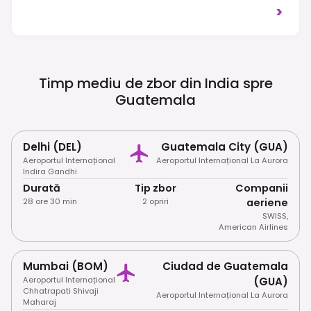
Intra Fără Viză Pentru Până La 90 De Zile Ca
>
Parte A Acordului CA-4. Se Aplică Traficul
Pe Partea Dreaptă. Acordați Întotdeauna
Atenție Siguranței Personale Și Respectați
Obiceiurile Locale.
Timp mediu de zbor din India spre
Guatemala
Delhi (DEL)
Guatemala City (GUA)
Aeroportul Internațional
Aeroportul Internațional La Aurora
Indira Gandhi
Durată
Tip zbor
Companii
28 ore 30 min
2 opriri
aeriene
SWISS
,
American Airlines
Mumbai (BOM)
Ciudad de Guatemala
Aeroportul Internațional
(GUA)
Chhatrapati Shivaji
Aeroportul Internațional La Aurora
Maharaj