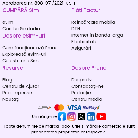
Aprobarea nr. 808-07 /2021-CS-I
CUMPĂRĂ Sim
Plăți Facturi
eSim
Reîncărcare mobilă
Carduri Sim India
DTH
Despre eSim-uri
Internet în bandă largă
Electricitate
Cum funcționează Prune
Asigurări
Explorează eSim-uri
Ce este un eSim
Resurse
Despre Prune
Blog
Despre Noi
Centru de Ajutor
Contactați-ne
Recompense
Redacție
Noutăți
Centru media
Urmăriți-ne
Toate denumirile de marcă, logo-urile și mărcile comerciale sunt
proprietatea proprietarilor respectivi.