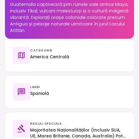
Guatemala captivează prin ruinele sale antice Maya,
inclusiv Tikal, vulcani maiestuoși și o cultură indigenă
vibrantă. Explorați orașe coloniale colorate precum
Antigua și peisaje naturale uimitoare în jurul Lacului
Atitlán.
CATEGORIE
America Centrală
LIMBI
Spaniolă
REGULI SPECIALE
Majoritatea Naționalităților (inclusiv SUA,
UE, Marea Britanie, Canada, Australia) Pot