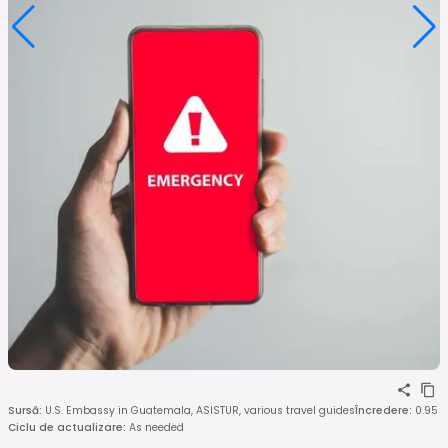
Sursă
:
U.S. Embassy in Guatemala, ASISTUR, various travel guides
Încredere
:
0.95
Ciclu de actualizare
:
As needed