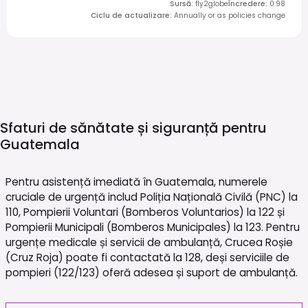
Sursă
:
fly2globe
Încredere
:
0.98
Ciclu de actualizare
:
Annually or as policies change
Sfaturi de sănătate și siguranță pentru
Guatemala
Pentru asistență imediată în Guatemala, numerele
cruciale de urgență includ Poliția Națională Civilă (PNC) la
110, Pompierii Voluntari (Bomberos Voluntarios) la 122 și
Pompierii Municipali (Bomberos Municipales) la 123. Pentru
urgențe medicale și servicii de ambulanță, Crucea Roșie
(Cruz Roja) poate fi contactată la 128, deși serviciile de
pompieri (122/123) oferă adesea și suport de ambulanță.