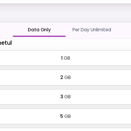
Data Only
Per Day Unlimited
hetul
1
GB
2
GB
3
GB
5
GB