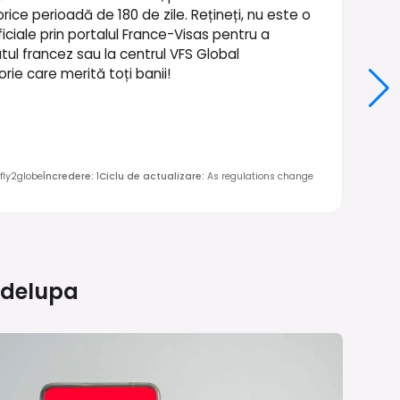
rice perioadă de 180 de zile. Rețineți, nu este o
iciale prin portalul France-Visas pentru a
ul francez sau la centrul VFS Global
rie care merită toți banii!
fly2globe
Încredere
:
1
Ciclu de actualizare
:
As regulations change
delupa