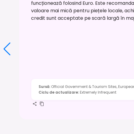
funcționează folosind Euro. Este recomanda
valoare mai mică pentru piețele locale, achizi
credit sunt acceptate pe scară largă în maj
Sursă
:
Official Government & Tourism Sites, Europea
Ciclu de actualizare
:
Extremely Infrequent