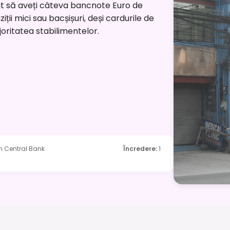
t să aveți câteva bancnote Euro de
ții mici sau bacșișuri, deși cardurile de
oritatea stabilimentelor.
n Central Bank
Încredere
:
1