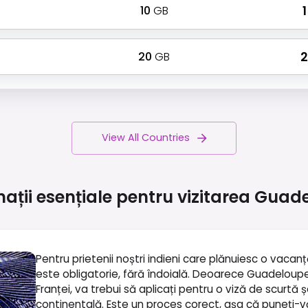
10
GB
₹
20
GB
₹
View All Countries
ații esențiale pentru vizitarea
Guade
Pentru prietenii noștri indieni care plănuiesc o vaca
este obligatorie, fără îndoială. Deoarece Guadelou
Franței, va trebui să aplicați pentru o viză de scurtă 
continentală. Este un proces corect, așa că puneți-v