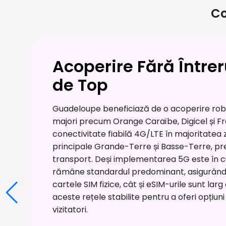
Co
Acoperire Fără Întrer
de Top
Guadeloupe beneficiază de o acoperire robu
majori precum Orange Caraïbe, Digicel și Fre
conectivitate fiabilă 4G/LTE în majoritatea z
principale Grande-Terre și Basse-Terre, pr
transport. Deși implementarea 5G este în cu
rămâne standardul predominant, asigurând 
cartele SIM fizice, cât și eSIM-urile sunt lar
aceste rețele stabilite pentru a oferi opțiu
vizitatori.