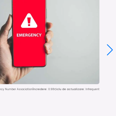
ncy Number Association
Încredere
:
0.98
Ciclu de actualizare
:
Infrequent