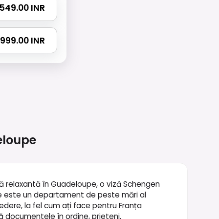
 1549.00 INR
 2999.00 INR
loupe
nță relaxantă în Guadeloupe, o viză Schengen
pe este un departament de peste mări al
ședere, la fel cum ați face pentru Franța
ă documentele în ordine, prieteni.