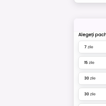
Alegeți pac
7
zile
15
zile
30
zile
30
zile