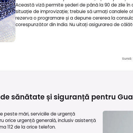
Această viză permite șederi de până la 90 de zile în o
situație de improvizație; trebuie să urmați canalele of
rezerva o programare și a depune cererea la consulat
corespunzător din India. Nu uitați asigurarea de călăto
Sursă
:
 de sănătate și siguranță pentru
Gua
peste mări, serviciile de urgență
 orice urgență generală, inclusiv asistență
a 112 de la orice telefon.