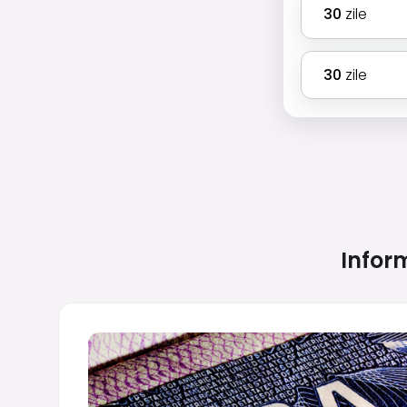
30
zile
30
zile
Inform