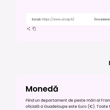
Sursă
:
https://www.arcep.fr/
Încredere
Monedă
Fiind un departament de peste mări al Franț
oficială a Guadeloupe este Euro (€). Toate tra