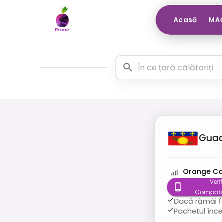
Acasă
MAG
Gua
Orange Ca
Veri
Compatib
Dacă rămâi fă
Pachetul înce