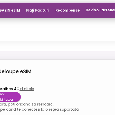
Devino Partene
AZIN eSIM
Plăți Facturi
Recompense
deloupe
eSIM
raibes 4G
+
1
altele
fică
ilitatea
ră, poți oricând să reîncarci.
pe când te conectezi la o rețea suportată.