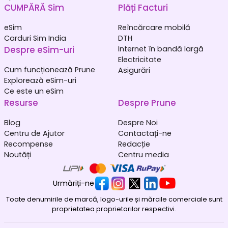
CUMPĂRĂ Sim
Plăți Facturi
eSim
Reîncărcare mobilă
Carduri Sim India
DTH
Despre eSim-uri
Internet în bandă largă
Electricitate
Cum funcționează Prune
Asigurări
Explorează eSim-uri
Ce este un eSim
Resurse
Despre Prune
Blog
Despre Noi
Centru de Ajutor
Contactați-ne
Recompense
Redacție
Noutăți
Centru media
Urmăriți-ne
Toate denumirile de marcă, logo-urile și mărcile comerciale sunt
proprietatea proprietarilor respectivi.