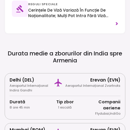
REGULI SPECIALE
Cerințele De Viză Variază În Funcție De
Naționalitate; Mulți Pot Intra Fără Viză
Pentru Până La 180 De Zile. Se Practică
>
Circulația Pe Partea Dreaptă. Îmbrăcați-Vă
Modest Atunci Când Vizitați Biserici Și
Mănăstiri.
Durata medie a zborurilor din India spre
Armenia
Delhi (DEL)
Erevan (EVN)
Aeroportul Internațional
Aeroportul Internațional Zvartnots
Indira Gandhi
Durată
Tip zbor
Companii
8 ore 45 min
1 escală
aeriene
Flydubai
,
IndiGo
Mumbai (BOM)
Erevan (EVN)