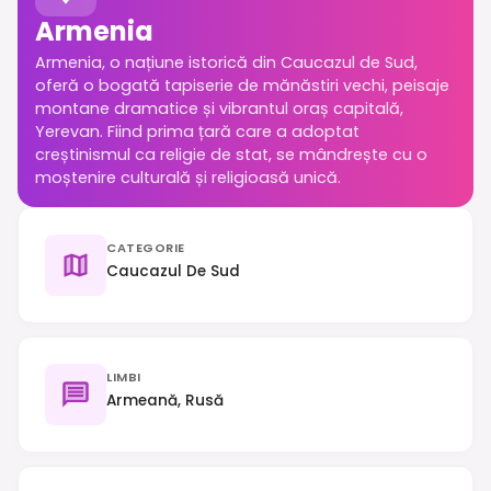
Armenia
Armenia, o națiune istorică din Caucazul de Sud,
oferă o bogată tapiserie de mănăstiri vechi, peisaje
montane dramatice și vibrantul oraș capitală,
Yerevan. Fiind prima țară care a adoptat
creștinismul ca religie de stat, se mândrește cu o
moștenire culturală și religioasă unică.
CATEGORIE
Caucazul De Sud
LIMBI
Armeană, Rusă