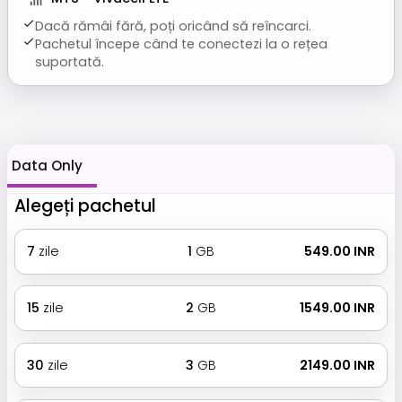
Dacă rămâi fără, poți oricând să reîncarci.
Pachetul începe când te conectezi la o rețea
suportată.
Data Only
Alegeți pachetul
7
zile
1
GB
₹ 549.00 INR
15
zile
2
GB
₹ 1549.00 INR
30
zile
3
GB
₹ 2149.00 INR