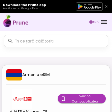
Download the Prune app
Available on Google Play
EN
Armenia
eSIM
Verifică
Compatibilitatea
MTS - Vivacell LTE