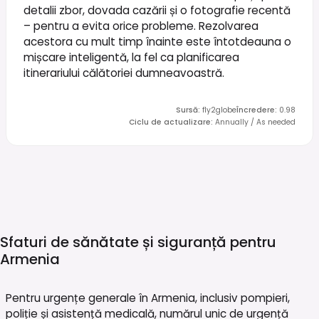
detalii zbor, dovada cazării și o fotografie recentă
– pentru a evita orice probleme. Rezolvarea
acestora cu mult timp înainte este întotdeauna o
mișcare inteligentă, la fel ca planificarea
itinerariului călătoriei dumneavoastră.
Sursă
:
fly2globe
Încredere
:
0.98
Ciclu de actualizare
:
Annually / As needed
Sfaturi de sănătate și siguranță pentru
Armenia
Pentru urgențe generale în Armenia, inclusiv pompieri,
poliție și asistență medicală, numărul unic de urgență