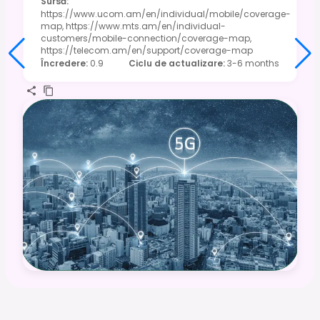
Sursă
:
https://www.ucom.am/en/individual/mobile/coverage-
map, https://www.mts.am/en/individual-
customers/mobile-connection/coverage-map,
https://telecom.am/en/support/coverage-map
Încredere
:
0.9
Ciclu de actualizare
:
3-6 months