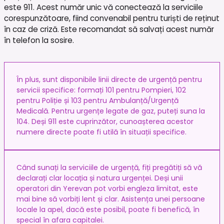
este 911. Acest număr unic vă conectează la serviciile
corespunzătoare, fiind convenabil pentru turiști de reținut
în caz de criză. Este recomandat să salvați acest număr
în telefon la sosire.
În plus, sunt disponibile linii directe de urgență pentru
servicii specifice: formați 101 pentru Pompieri, 102
pentru Poliție și 103 pentru Ambulanță/Urgență
Medicală. Pentru urgențe legate de gaz, puteți suna la
104. Deși 911 este cuprinzător, cunoașterea acestor
numere directe poate fi utilă în situații specifice.
Când sunați la serviciile de urgență, fiți pregătiți să vă
declarați clar locația și natura urgenței. Deși unii
operatori din Yerevan pot vorbi engleza limitat, este
mai bine să vorbiți lent și clar. Asistența unei persoane
locale la apel, dacă este posibil, poate fi benefică, în
special în afara capitalei.