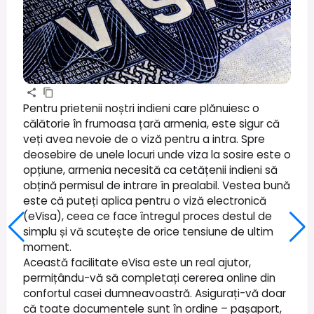
Pentru prietenii noștri indieni care plănuiesc o
călătorie în frumoasa țară armenia, este sigur că
veți avea nevoie de o viză pentru a intra. Spre
deosebire de unele locuri unde viza la sosire este o
opțiune, armenia necesită ca cetățenii indieni să
obțină permisul de intrare în prealabil. Vestea bună
este că puteți aplica pentru o viză electronică
(eVisa), ceea ce face întregul proces destul de
simplu și vă scutește de orice tensiune de ultim
moment.
Această facilitate eVisa este un real ajutor,
permițându-vă să completați cererea online din
confortul casei dumneavoastră. Asigurați-vă doar
că toate documentele sunt în ordine – pașaport,