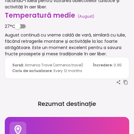
făcându-l ideal pentru vizitarea obiectivelor turistice și
activități în aer liber.
Temperatură medie
(
August
)
27°C
August continuă cu vreme caldă de vară, similară cu iulie,
făcând retragerile montane și activitățile la lac foarte
atrăgătoare. Este un moment excelent pentru a savura
fructe proaspete și mese tradiționale în aer liber.
Sursă
:
Armenia Travel (armenia.travel)
Încredere
:
0.95
Ciclu de actualizare
:
Every 12 months
Rezumat destinație